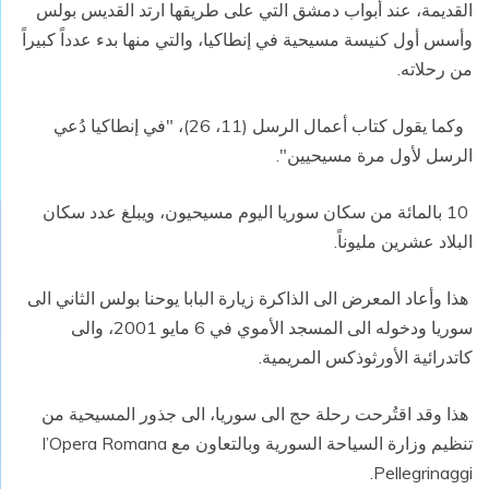
القديمة، عند أبواب دمشق التي على طريقها ارتد القديس بولس
وأسس أول كنيسة مسيحية في إنطاكيا، والتي منها بدء عدداً كبيراً
من رحلاته.
وكما يقول كتاب أعمال الرسل (11، 26)، "في إنطاكيا دُعي
الرسل لأول مرة مسيحيين".
10 بالمائة من سكان سوريا اليوم مسيحيون، ويبلغ عدد سكان
البلاد عشرين مليوناً.
هذا وأعاد المعرض الى الذاكرة زيارة البابا يوحنا بولس الثاني الى
سوريا ودخوله الى المسجد الأموي في 6 مايو 2001، والى
كاتدرائية الأورثوذكس المريمية.
هذا وقد اقتُرحت رحلة حج الى سوريا، الى جذور المسيحية من
تنظيم وزارة السياحة السورية وبالتعاون مع l’Opera Romana
Pellegrinaggi.