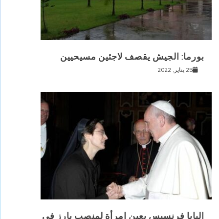
بورما: الجيش يقصف لاجئين مسيحيين
25 يناير, 2022
البابا فرنسيس يعين امرأة لمنصب بارز في