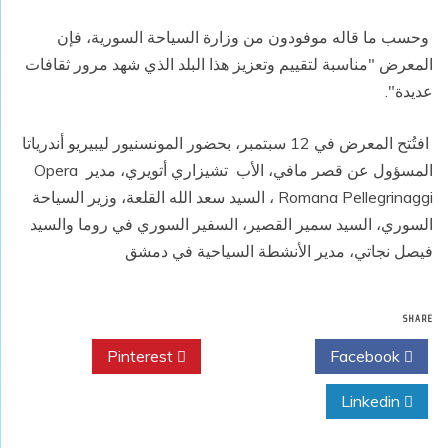
وحسب ما قاله موفودون من وزارة السياحة السورية، فإن
المعرض "مناسبة لتقييم وتعزيز هذا البلد الذي شهد مرور ثقافات
عديدة".
افتُتح المعرض في 12 سبتمبر، بحضور المونسنيور ليبيريو أندرياتا
المسؤول عن قصر مافي، الأب تشيزاري أتويري، مدير Opera
Romana Pellegrinaggi ، السيد سعد الله القلعة، وزير السياحة
السوري، السيد سمير القصير، السفير السوري في روما والسيد
فيصل نجاتي، مدير الأنشطة السياحية في دمشق
SHARE
Pinterest
Twitter
Facebook
Linkedin