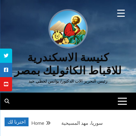
Ski
t
conten
كنيسة الاسكندرية
للاقباط الكاثوليك بمصر
رئيس التحرير الاب الدكتور/ يؤانس لحظي جيد
اخترنا لك
سوريا، مهد المسيحية
Home