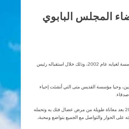
عضاء المجلس البابوي
تحدث البابا بندكتوس الـ16 عن الكاردينال الفييتنامي فرنسوا كزافييه فان توان "الخادم الأمين للرب" في الذكرى السنوية الخامسة لغيابه عام 2002، وذلك خلال استقباله رئيس
ونين، وحيا مؤسسة القديس متى التي أنشئت إحياء
صدقاء.
سلط البابا الضوء على شهادة الإيمان المشرقة التي خلفها ذلك الراعي البطل الذي دعاه الرب الإله إلى ملكوته في خريف 2002 بعد معاناة طويلة من مرض عضال فتك به وتحمله
رته على الحوار والتواصل مع الجميع بتواضع ومحبة،