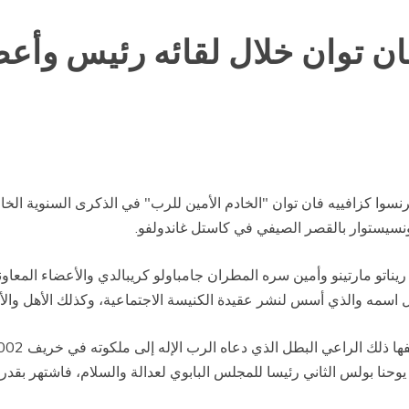
 فان توان خلال لقائه رئيس وأ
ونسيستوار بالقصر الصيفي في كاستل غاندولفو.
ناتو مارتينو وأمين سره المطران جامباولو كريبالدي والأعضاء المعا
ل اسمه والذي أسس لنشر عقيدة الكنيسة الاجتماعية، وكذلك الأهل والأ
با يوحنا بولس الثاني رئيسا للمجلس البابوي لعدالة والسلام، فاشتهر بقد