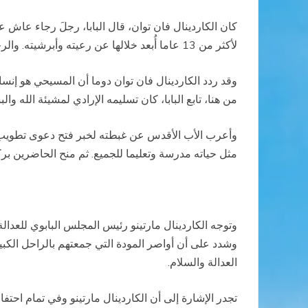
كان الكاردينال فان توان، قال البابا، رجلَ رجاء عاش
لأكثر من 13 عاما أُبعد خلالها عن رعيته وأبرشيته. والرجاء نفسه ساعده على إدراك مخطط العناية الإلهي وسط عبثية الأحداث والظروف التي مر بها.
وقد ردد الكاردينال فان توان دوما أن المسيحي هو إنس
من هنا، تابع البابا، كان تسليمه الإرادي لمشيئة الله وال
وأعرب الأب الأقدس عن غبطته لخبر فتح دعوى تطويب الك
مثل حياته مدرسة وتعليما للجميع. ثم منح الحاضرين برك
وتوجه الكاردينال مارتينو رئيس المجلس البابوي للعدال
وشدد على أن أواصر المودة التي جمعتهم بالراحل الكبي
العدالة والسلام.