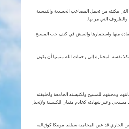
ية التي مكنته من تحمل المصاعب الجسدية والنفسية
تفادة منها واستثمارها والعيش في كنف حب المسيح.
ا نفسه المختارة إلى رحمات الله متمنيا أن يكون
نتهم ومحبتهم للمسيح ولكنيسته الجامعة ولخليفته.
يد مسيحي وعبر شهادته كخادم متفان للكنيسة ولإنجيل
الإشارة إلى أن الكاردينال مارتينو وفي تمام احتفالات الذكرى السنوية الخامسة لوفاة الكاردينال فان توان يوم الأحد 16 من الجاري قد عين المحامية سيلفيا مونيكا كورّياليه