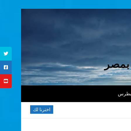
 بمصر
 بطرس
اخترنا لك