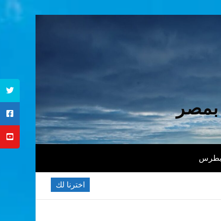
 بمصر
 بطرس
اخترنا لك