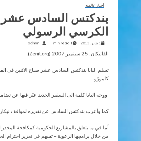
أخبار عالمية
بندكتس السادس عشر يتس
الكرسي الرسولي
1 يناير, 2013
1 min read
admin
الفاتيكان، 25 سبتمبر 2007 (Zenit.org).
تسلم البابا بندكتس السادس عشر صباح الاثنين في الق
كامورّو.
ووجه البابا كلمة الى السفير الجديد عبّر فيها عن ت
كما وأعرب بندكتس السادس عن تقديره لمواقف نيكاراغوا
أما في ما يتعلق بالمشاريع الحكومية كمكافحة المخدرات
من خلال برامجها الرعوية – تسهم في تعزيز احترام الحيا