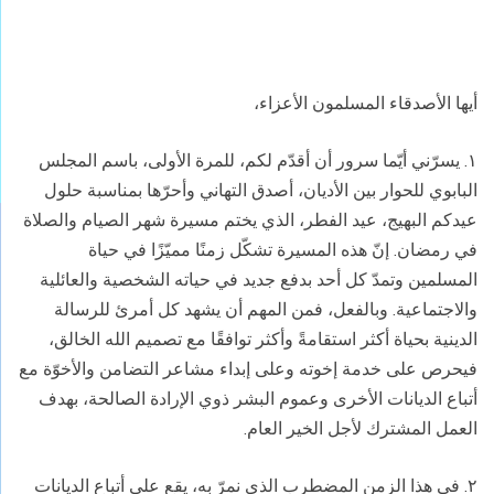
أيها الأصدقاء المسلمون الأعزاء،
١. يسرّني أيّما سرور أن أقدّم لكم، للمرة الأولى، باسم المجلس
البابوي للحوار بين الأديان، أصدق التهاني وأحرّها بمناسبة حلول
عيدكم البهيج، عيد الفطر، الذي يختم مسيرة شهر الصيام والصلاة
في رمضان. إنّ هذه المسيرة تشكّل زمنًا مميّزًا في حياة
المسلمين وتمدّ كل أحد بدفع جديد في حياته الشخصية والعائلية
والاجتماعية. وبالفعل، فمن المهم أن يشهد كل أمرئ للرسالة
الدينية بحياة أكثر استقامةً وأكثر توافقًا مع تصميم الله الخالق،
فيحرص على خدمة إخوته وعلى إبداء مشاعر التضامن والأخوّة مع
أتباع الديانات الأخرى وعموم البشر ذوي الإرادة الصالحة، بهدف
العمل المشترك لأجل الخير العام.
۲.
في هذا الزمن المضطرب الذي نمرّ به، يقع على أتباع الديانات