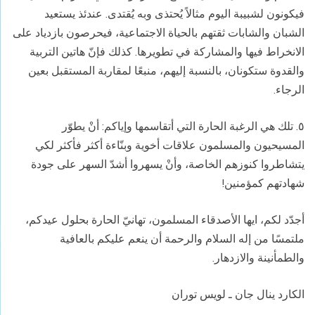
فيكونون لشبيبة اليوم مثالاً يُحتذى وبه يُقتدى. عندئذ يستعيد
الشبان والشابات ثقتهم بالحياة الاجتماعية، فيحرصون بازدياد على
الانخراط فيها والمشاركة في تطويرها. كذلك فإنّ هاتين التربية
والقدوة ستكونان، بالنسبة إليهم، منبعًا لمقاربة المستقبل بعين
الرجاء.
٥. تلك هي الرغبة الحارة التي أتقاسمها وإياكم: أنْ يطوّر
المسيحيون والمسلمون علاقات أخوية وبنّاءة أكثر فأكثر لكي
يتشاطروا كنوزهم الخاصة، وأنْ يسهروا أشدّ السهر على جودة
شهادتهم كمؤمنين!
أجدّد لكم، ايها الأصدقاء المسلمون، تهانيّ الحارة بحلول عيدكم،
ملتمسًا من إله السلام والرحمة أن ينعم عليكم بالعافية
والطمأنينة والازدهار.
الكارد ينال جان ـ لويس توران