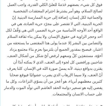
فوق كل شيء، بصفتهم خَدَمَةً للعليّ الكلي القدرة، واجب العمل
لصالح السلام، وهو أمر يشترط احترام المعتقدات الشخصية
والجماعية لكل إنسان، إضافة إلى حرية الممارسة الدينية. إنّ
الحرية الدينية، التي لا تقتصر على مجرّد حرية العبادة، هي في
الواقع أحد الأوجه الأساسية من حرية الضمير، التي هي وَقْفٌ لكل
أحد وحجر الزاوية في حقوق الإنسان. ولا يمكن بناء ثقافة السلام
والتضامن بين البشر إلا عندما يولى هذا المقتضى ما يستحقه من
اعتبار، فيصبح بمقدور الجميع أن يلتزموا بعزمٍ بناءَ مجتمع يزداد
أخوّة، مستنفذِين كلّ وسعهم لرفض أيّ شكل من أشكال العنف،
شاجبين ورافضين كل لجوء إلى العنف، الذي لا يمكنه أبدًا أن
يقترن بدوافع دينية، لأنه يمسّ صورة الله في الإنسان. كلنا يعرف
أنّ العنف، ولا سيما الإرهاب الذي يضرب عشوائيًا فيوقع ضحايا
كثيرين معظمهم أبرياء، هو أعجز من أن يسوّي النزاعات، وكل ما
يفضي إليه هو تسعير دوامة الحقد الغاشم التي تولّد الموت والدمار
على حساب الانسان والمجتمعات.