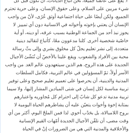
۳.
يقع على عاتقنا جميعًا، نحن أتباع الديانات، أن نكون قبل كل
شيء مربين على السلام، وعلى حقوق الإنسان، وعلى حرية تحترم
الجميع، ولكن أيضًا على حياة اجتماعية أوثق عُرًى، لأنّ من واجب
الإنسان أن يعتني بإخوته وأخواته في الانسانية دون أي تمييز. لا
يجوز نبذ أحد من الجماعة الوطنية بسبب عرقه، أو دينه، أو أية
خاصّية شخصية أخرى. كلنا مدعوون معًا، كأتباع لتقاليد دينية
متعددة، إلى نشر تعليم يجلّ كل مخلوق بشري وإلى بثّ رسالة
محبة بين الأفراد والشعوب. ويقع علينا بالأخصّ أن نُنَشّئ الأجيال
الجديدة على هذه الروح، هم الذين سيتعهدون عالم الغد. من واجب
الأسر أولاً، ثمّ المسؤولين في عالم التربية، فكامل السلطات
المدنية والدينية، أن يحرصوا على تعميم تعليم صحيح وعلى توفير
تربية مناسبة لكل إنسان في شتى الميادين المشار إليها، ولا سيما
تربية مدنية تدعو كل شابّ إلى احترام كل مُجاوريه واعتبارهم
بمثابة إخوة وأخوات يتعيّن عليه أن يشاطرهم الحياة اليومية لا
بروح اللامبالاة، بل بحَدْب أخوي. لذا فمن الملحّ اليوم، أكثر من أي
وقت مضى، أن نلقّن الأجيال الجديدة أمّهات القيم الإنسانية
والأخلاقية والمدنية التي هي من الضرورات إنْ في الحياة