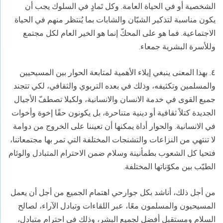
الشخصية أو في الحياة العامة. وكل تَمادٍ في السلوك يجب أن
يكون مناسبة لتذكير الشبّان والشابات بما يُنتظر منهم في الحياة
الاجتماعية. فما هو على المحكّ إنما هو الخير العام لكل مجتمع
وللأسرة البشرية جمعاء.
٤. بهذا المعنى ينبغي إيلاء الأهمية لمتابعة الحوار بين المسيحيين
والمسلمين وتكثيفه، وذلك في بعده التربوي والثقافي، لكي تتجند
جميع القوى في خدمة الانسان والانسانية، ولكيلا تصطفّ الأجيال
الجديدة كتلاً ثقافية أو دينية متناحرة، بل يكونون حقًا إخوة وأخوات
في الانسانية. والحوار أداة يمكنها أن تعيننا على الخروج من دوامة
لا تنتهي من النزاعات والتشنجات المختلفة التي تمر بها مجتمعاتنا،
فتحيا كل الشعوب بطمأنينة وسلام ضمن الاحترام المتبادل والوئام
الطيّب بين مكوّناتها المختلفة.
من أجل ذلك، أناشد بكل جوارحي اهتمام الجميع من أجل أن يعمل
المسيحيون والمسلمون معًا، عبر اللقاءات وتبادل الآراء، لصالح
السلام ومستقبل أفضل لجميع البشر، وذلك في احترام متبادل،