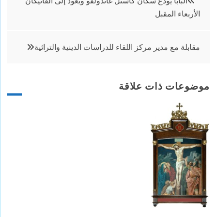
البابا يودع سكان كاستل غاندولفو ويعود إلى الفاتيكان
الأربعاء المقبل
المقالات
مقابلة مع مدير مركز اللقاء للدراسات الدينية والتراثية
موضوعات ذات علاقة