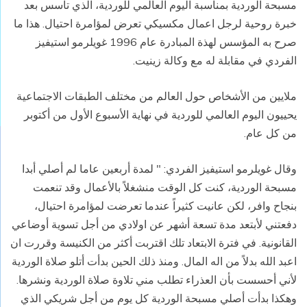
مسبحة الوردية بمناسبة اليوم العالمي للوردية، الذي تأسس بعد
خبرة روحية لرجل اعمال مكسيكي تعرض لمؤامرة احتيال. هذا ما
صرح به المؤسس لهذة المبادرة عام 1996 غويلرمو استيفيز
الفردي في مقابلة له مع وكالة زينيت.
ملايين من الأشخاص حول العالم من مختلف الطبقات الاجتماعية
يحييون اليوم العالمي للوردية في نهاية الأسبوع الأول من أكتوبر
من كل عام.
وقال غويلرمو استيفيز الفردي: " لمدة أربعين عاما لم أصلي أبدا
مسبحة الوردية، كنت كل الوقت منشغلاً بالأعمال وقد تنعمت
بنجاح وافر، لكن عانيت كثيراً عندما تعرضت لمؤامرة احتيال،
دفعتني لأبتعد مدة تسعة أشهر عن اولادي من أجل تسوية أوضاعي
القانونية. في فترة الابتعاد تلك اقتربت أكثر من الكنيسة وقررت ان
اعبد الله بدلاً من اله المال. ومنذ ذلك الحين بدأت أتلو صلاة الوردية
لأني أحسست بأن العذراء تطلب مني تلاوة صلاة الوردية ونشرها.
وهكذا بدأت أصلي مسبحة الوردية كل يوم من أجل شريكي الذي