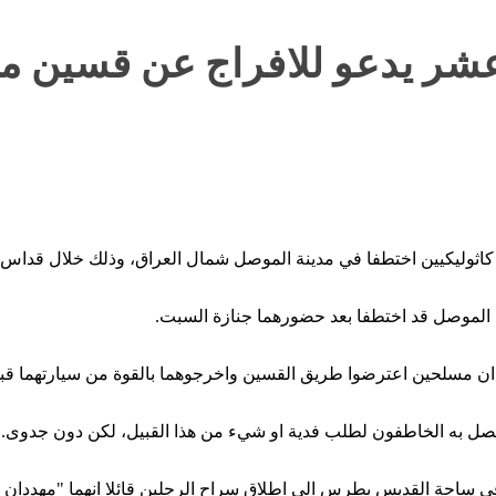
 عشر يدعو للافراج عن قسين 
كاثوليكيين اختطفا في مدينة الموصل شمال العراق، وذلك خلال قداس في
ي الموصل قد اختطفا بعد حضورهما جنازة السبت.
 مسلحين اعترضوا طريق القسين واخرجوهما بالقوة من سيارتهما قبل 
صل به الخاطفون لطلب فدية او شيء من هذا القبيل، لكن دون جدوى.
ي ساحة القديس بطرس الى اطلاق سراح الرجلين قائلا انهما "مهددان ب