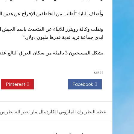
وأضاف البابا: "أطلب من الخاطفين الإفراج عن هذين ال
ونقلت وكالة رويترز للانباء عن المتحدث باسم الجيش 
ايدي جماعة تريد فدية قدرها مليون دولار."
يشكل المسيحيون 3 بالمئة من سكان العراق البالغ عددهم 26 مليونا، وليس معروفا بالتحديد عدد من فر من البلاد هربا من العنف الدائر فيها
SHARE
Pinterest
Twitter
Facebook
تصفّح
عظة البطريرك الماروني الكاردينال مار نصرالله بطرس
المقالات