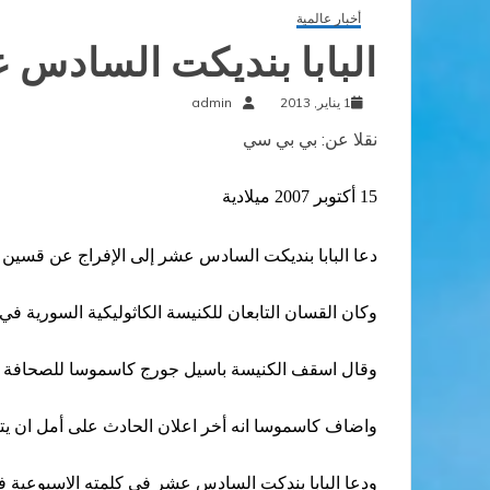
أخبار عالمية
البابا بنديكت السادس
1 يناير, 2013
admin
نقلا عن: بي بي سي
15 أكتوبر 2007 ميلادية
دعا البابا بنديكت السادس عشر إلى الإفراج عن قسين 
وكان القسان التابعان للكنيسة الكاثوليكية السورية ف
وقال اسقف الكنيسة باسيل جورج كاسموسا للصحافة ان
واضاف كاسموسا انه أخر اعلان الحادث على أمل ان يت
ودعا البابا بندكت السادس عشر في كلمته الاسبوعية ف