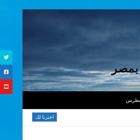
 بمصر
 بطرس
اخترنا لك