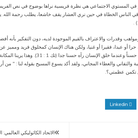
ية، أو في المستوي الاجتماعي هي نظرة فريسية نراها بوضوح في نص ال
ي الناس الخطاة في حين نري العشار يقف خاشعا، يطلب رحمة الله. يقو
ومواهب وقدرات والاعتراف بالقيم الموجودة لديه، دون التفكير بأنه أف
 حرا أو عبدا، فقيرا أو غنيا، ولكن هناك الإنسان كمخلوق فريد ومميز ع
دياناته، ويؤكد لنا سفر التكوين بأن الله خلق ال
Linkedin
الاتحاد الكاثوليكي العالمي