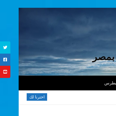
 بمصر
 بطرس
اخترنا لك