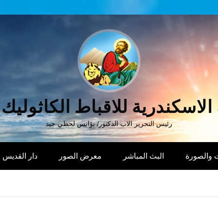
الاسكندرية للاقباط الكاثوليك
رئيس التحرير الاب الدكتور/ يؤانس لحظي جيد
 والصورة
البث المباشر
معرض الصور
دار القديس