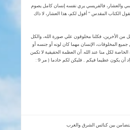
فريسي والعشار، فالفريسي يري نفسه إنسان كامل يصوم
ل الكتاب المقدس " أقول لكم، هذا العشار، لا ذاك
ضل من الأخرين، فكلنا مخلوقون علي صورة الله، والكل
ن جميع المخلوقات، الإنسان مهما كان لونه أو جنسه أو
عالم ورآه حسناً وعندما خلق الإنسان رآه حسنا جدا (تك 1 : 31). وهذا يرينا المكانة الخاصة لكل منا عند الله. أن العظمة الحقيقية لا تكمن
في السيطرة علي الآخرين وسلب حريتهم، بل في المحبة والتفاني والعطاء المجاني، ولقد أكد يسوع المسيح بقوله لنا : " من أراد أن يكون عظيما فيكم .. فليكن لكم خادما ( مر 9 :
: التضامن بين كنائس الشرق والغرب