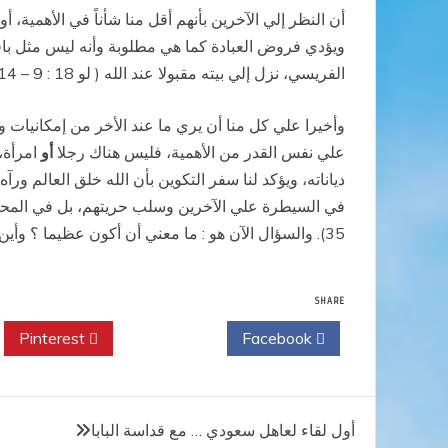
أن النظر إلي الآخرين بأنهم أقل منا شأناً في الأهم
ويؤدي فروض العبادة كما هي مطلوبة وأنه ليس مثل باق
الفريسي، نزل إلي بيته مقبولا عند الله ( لو 18 : 9 – 14) .
وأخيرا علي كل منا أن يري ما عند الأخر من إمكانيات 
علي نفس القدر من الأهمية، فليس هناك رجلا
أو
امرأة،
35). والسؤال الآن هو : ما معني أن أكون عظيما ؟ وأين تكمن عظمتي؟.
SHARE
Pinterest
Twitter
Facebook
تصفّح
أول لقاء لعاهل سعودي … مع قداسة البابا