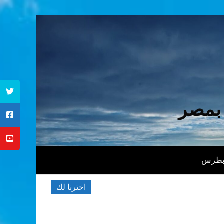
 بمصر
 بطرس
اخترنا لك