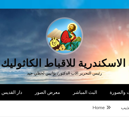
الاسكندرية للاقباط الكاثوليك
رئيس التحرير الاب الدكتور/ يؤانس لحظي جيد
 والصورة
البث المباشر
معرض الصور
دار القديس
عذيب
Home