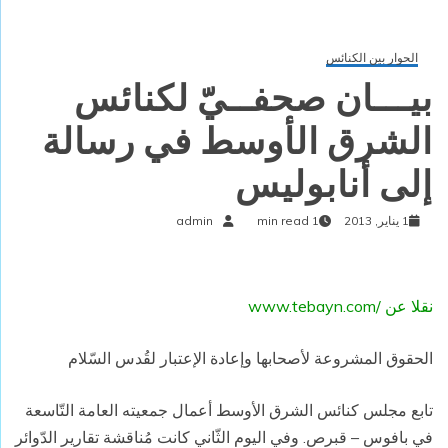
الحوار بين الكنائس
بيـــان صحفــيّ لكنائس
الشرق الأوسط في رسالة
إلى أنابوليس
1 يناير, 2013
1 min read
admin
نقلا عن /www.tebayn.com
الحقوق المشروعة لأصحابها وإعادة الإعتبار لقُدس السّلام
تابع مجلس كنائس الشرق الأوسط أعمال جمعيته العامة التّاسعة
في بافوس – قبرص. وفي اليوم الثّاني كانت مُناقشة تقارير الدّوائر