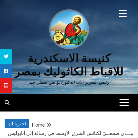
Ski
t
conten
كنيسة الاسكندرية
للاقباط الكاثوليك بمصر
رئيس التحرير الاب الدكتور/ يؤانس لحظي جيد
اخترنا لك
Home
بيـــان صحفــيّ لكنائس الشرق الأوسط في رسالة إلى أنابوليس