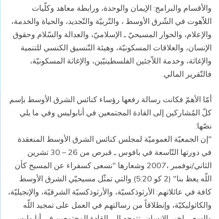
والأقسام والبرامج: الإيمان والوحدة، ورابطة معاهد وكلّيات
اللاّهوت في الشّرق الأوسط ، والتّربيّة والتّجديد، والحياة والخدمة،
والإعلام، والحوار المسيحيّ ـ الإسلاميّ، والعدالة والسّلام وحقوق
الإنسان، والعلاقات المسكونيّة، وهيئة التّنسيق الكنسي للتنمية
والإغاثة، وخدمة اللاّجئين الفلسطينيّين، والإغاثة المسكونيّة،
فالتّقرير المالي.
أمّا الأهمّ فكانت رسالة رفعها رؤساء كنائس الشرق الأوسط بإسم
كلّ المُشاركين إلى القادة المجتمعين في أنابوليس وفي ما يلي
نصّها:
"إن الجمعيّة العموميّة لمجلس كنائس الشرق الأوسط المنعقدة
في دورتها التّاسعة في بافوس ـ قبرص من 26 – 30 تشرين
الثاني/نوفمبر ،2007 وشعارها "نسعى كسفراء عن المسيح كأن
اللّه يعظ بنا" (2 كو 5:20) والتي تمثّل مسيحيّي الشرق الأوسط
كافة في عائلاتهم: الأرثوذكسيّة، والأرثوذكسيّة الشرقيّة، والإنجيليّة،
والكاثوليكيّة، وإنطلاقاً من رسالتهم في العمل على تمجيد اللّه
والسعي لخير الإنسان، تتوجه إلى القادة المجتمعين في أنابوليس ـ