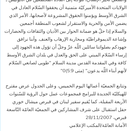
الولايات المتحدة الأميركيّة متمنية أن يحققوا السّلام العادل في
الشرق الأوسط ويؤمنوا الحقوق المشروعة لأصحابها، الأمر الذي
يضمن الأمن والحرية والاستقرار لشعوب المنطقة أجمعين.
والسلام إذا حلّ هو ضمانة الحوار بين الأديان والثقافات والحضارات
وإشاعة الديموقراطيّة ومحاربة الإرهاب والعنف. وأننا نرافق
جهودكم بصلواتنا سائلين اللّه عزّ وجلّ أن تؤول هذه الجهود إلى
إرساء السّلام المبني على الحق والعدل في بلدان الشرق الأوسط
كافة وفي المقدمة القدس مدينة السلام "طوبى لصانعي السّلام
لأنهم أبناء اللّه يدعون" (متى 5:9)0"
وتتابع الجمعيّة أعمالها اليوم الخميس، وعلى الجدول عرض مقترح
للهيكليّة الجديدة للبرامج فمجموعات عمل حول الرؤية للسّنوات
الأربعة المقبلة، كما يُقيم سفير لبنان في قبرص ميشال خوري
حفل استقبال على شرف المشاركين في الجمعيّة العامّة التّاسعة
قبرص، 28/11/2007
الأمانة العامّة/المكتب الإعلامي