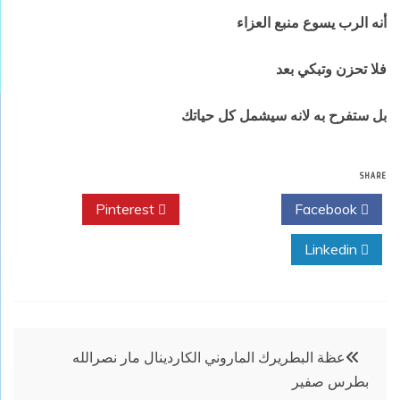
أنه الرب يسوع منبع العزاء
فلا تحزن وتبكي بعد
بل ستفرح به لانه سيشمل كل حياتك
SHARE
Pinterest
Twitter
Facebook
Linkedin
تصفّح
عظة البطريرك الماروني الكاردينال مار نصرالله
بطرس صفير
المقالات