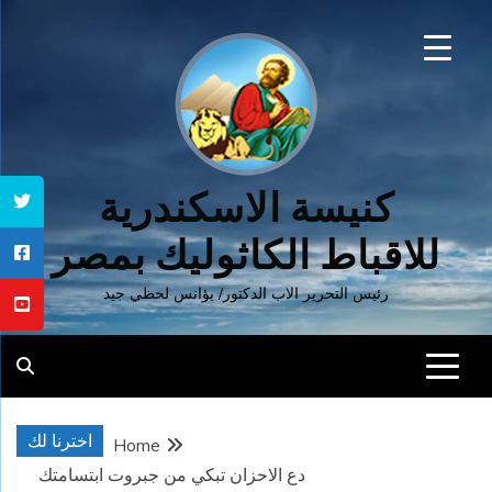
Ski
t
conten
كنيسة الاسكندرية
للاقباط الكاثوليك بمصر
رئيس التحرير الاب الدكتور/ يؤانس لحظي جيد
اخترنا لك
Home
دع الاحزان تبكي من جبروت ابتسامتك