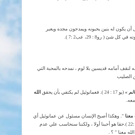
ل أن يكون له بنين يحبونه ويمدحون مجده ويعبر
ه لنقف أمامه قديسين بلا لوم ، نمدحه بالمحبة التي
ن الصليب
لم »
(يو 17 : 24 ). فعمانوئيل لم يكتفي بأن يحقق
الله
معه.
 معنا
". وهكذا أصبح الإنسان مسئول عن عمانوئيل أي
عن أن يكون " الله معنا ". هذا جعل بولس يضعها لنا في صيغة التهديد « أن كان احد لا يحب الرب يسوع فليكن اناثيما » ( 1كو16 :22 ).حقا هو أحبنا أولا ، ولكننا سنحاسب علي عدم
لله معنا " ؟ .