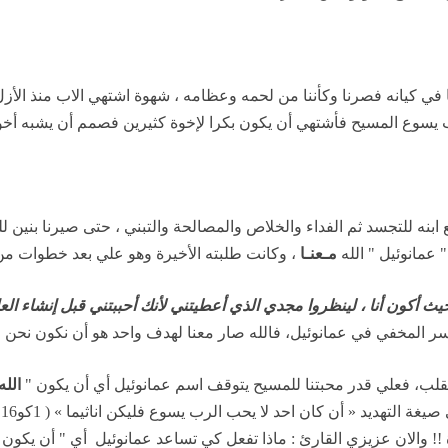
نا في كيانه فصرنا وكأننا من لحمه وعظامه ، شهوة اشتهي الاب منذ الأز
 ابنه للتجسد ثم الفداء والخلاص والمصالحة والتبني ، حتى صيرنا بنين لل
" عمانوئيل " الله
مـعنـا
، وكانت طلبته الأخيرة وهو علي بعد خطوات م
يث أكون أنا ، لينظروا مجدي الذي أعطيتني لأنك أحببتني قبل إنشاء العا
سر المخفي في عمانوئيل، فالله صار معنا لهدف واحد هو أن نكون نحن 
القلب، فعلي قدر محبتنا للمسيح يتوقف اسم عمانوئيل أي أن يكون "
الله
ة !! والان عزيزي القارئ : ماذا تفعل كي تساعد عمانوئيل
أي " أن يكون ا