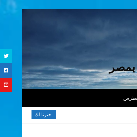
 بمصر
 بطرس
اخترنا لك