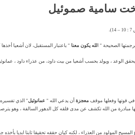
لأخت سامية صموئيل
.
رجمتها الصحيحة " ا
لله يكون معنا
" باعتبار المستقبل، لان أشعيا أخذها
 ويحقق الوعد ، ويولد بحسب أشعيا من بيت داود، من عذراء داود ، عمانوئ
في قوتها وفعلها موقف
معجزة
أن يدعي الله "
عمانوئيل
" الذي تفسيره
ا مبادرة من الله تكشف عن مدى قلقه كل الدهور السالفة ، وهو يترصد ال
لمسيح المولود من العذراء ، لكنه كيان حققه تحقيقا ثابتا ابديا بأخذه 