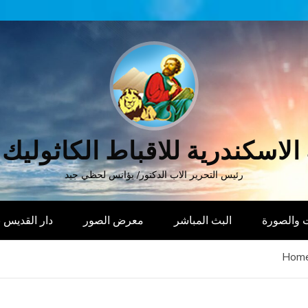
الاسكندرية للاقباط الكاثوليك
رئيس التحرير الاب الدكتور/ يؤانس لحظي جيد
 والصورة
البث المباشر
معرض الصور
دار القديس
Hom