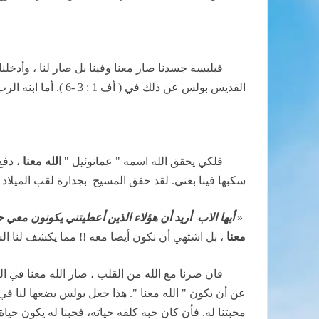
فبلبسه جسدنا صار معنا وفينا بل صار لنا ، وأدخل
القديس بولس عن ذلك في ( أف 1 : 3 -6 ). أما ابنه الرب يسوع المسيح فأشتهي أن يكون بكرا لإخوة كثيرين فصمم أن يشبه أخوته في كل شئ ( رو8 : 29، عب2 :7 ).
فلكي يحقق الله اسمه " عمانوئيل "
الله معنا
، دفع
سكبها فينا بغني. لقد حقق المسيح
بجدارة لقب الميلاد 
«
أيها الاب
أريد أن هؤلاء الذين أعطيتني يكونون معي ح
معنا
، بل اشتهي أن نكون أيضا معه !! مما يكشف لنا ال
فان صرنا مع الله من القلب ، صار الله معنا في 
محبتنا له. فأن كان حبه كلفه حياته، فحبنا له يكون حيا