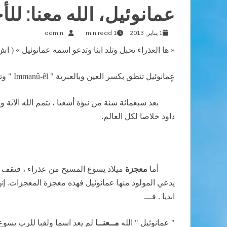
عمانوئيل، الله معنا: ل
1 يناير, 2013
1 min read
admin
« ها العذراء تحبل وتلد ابنا وتدعو اسمه عمانوئيل » ( اش 7 : 10 – 14)
عٍمانوئيل تنطق بكسر العين وبالعبرية "
Immanû-êl
" وت
بعد سبعمائة سنة من نبؤة أشعيا ، يتمم الله الآية
داود خلاصا لكل العالم.
أما
معجزة
ميلاد يسوع المسيح من عذراء ، فتقف 
يدعي المولود منها عمانوئيل فهذه معجزة المعجزات. إنه
ابديا . فـــ
" عمانوئيل " الله
مــعنــا
لم يعد اسما ولقبا للرب يسوع ا