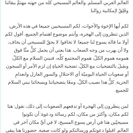
العالم العربي المسلم. والعالم المسيحي كلُّه من جهته مهتمُّ ببقائنا
وقَلِقٌ لإمكانية زوالنا.
لكم أيها الإخوة والأخوات، لكم المسيحيين جميعا في هذه الأرض،
الذين تنظرون إلى الهجرة، وأنتم موضوع اهتمام الجميع، أقول لكم
أولا ما قاله يسوع لنا جميعا: لا تخافوا. لا يحقّ للمسيحي أن يخاف،
ولا أن يهرب من وجه الصعاب. هذا يعني أن يحمل كلٌّ منَّا فوق
همومه هموم الكلّ، هموم المجتمع كلِّه، فنبنيَ السلام مع الكلّ،
ونقبلَ بالتضحيات مع الكلّ، تضحية الحياةِ إن لزم الأمر أو السجون
أو صعوبات الحياة اليوميّة أي الاحتلالِ والسورِ العازل وانعدامِ
الحرية. كلُّ هذا نصيب الكلّ، ومعًا بتضحياتنا وبسخائنا نبني السلام
للجميع.
لمن ينظرون إلى الهجرة أو تدفعهم الصعوبات إلى ذلك، نقول: هنا
لكم مكان، وأكثرَ من مكان، لكم رسالة ودعوة: أن تكونوا
مسيحيّين هنا في أرض يسوع المسيح، لا في أيِّ مكان آخر في
العالم. اقبلوا دعوتكم ورسالتكم ولو كانت صعبة. حضورنا هنا يبقى