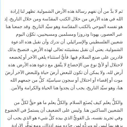
ثم لا بدَّ من أن نفهم رسالة هذه الأرض الشمولية. تظهر لنا إرادة
الله في هذه الأرض من خلال الكتب المقدّسة ومن خلال التاريخ، إذ
هو نفسه الموحي بالكتب المقدّسة وهو سيِّد التاريخ. وقد جمعنا هنا
عبر العصور، يهودا ودروزا ومسلمين ومسيحيين، نكوِّن اليوم
شعبين الفلسطيني والإسرائيلي. أن ندرك وأن نقبل هذه الدعوة
الشمولية، يعني أن نقبل بمشيئته تعالى لهذه الأرض، فنصبحَ بذلك
قادرين على صنع السلام فيها. فأيُّ استثناء يلغي الآخر أو يُخضعه
لاحتلال أو لأيِّ نوع من الإخضاع لا يتَّفق مع دعوة هذه الأرض. هذه
أرض لله، ولا يمكن أن تكون للبعض أرضَ حياة وللبعض الآخر أرضَ
موت أو إقصاء أو احتلال أو سجون سياسيّة. كلُّ من جمعهم الله
هنا، وهو سيِّد التاريخ، يجب أن يجدوا هنا الحياة والكرامة والأمن.
والكلُّ يعلم كيف يُصنَع السلام. والكلُّ يعلم ما هو حقٌّ لكلٍّ من
الشعبين الساكنين هنا. وليس على الضعيف أن يستمرَّ في الخضوع
وفي تجريد نفسه، بل القويُّ الذي بيده كلُّ شيء هو الذي يجب أن
يزهد بما ليس له ويردُّه لمن جرَّده منه. إذذاك، ومع توفُّر الإرادة