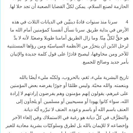
الحازمة لصنع السلام، .يمكن لكلِّ القضايا الصعبة أن تجد حلا لها.
4 سرنا منذ سنوات قادةً دينيِّين في الديانات الثلاث في هذه
الأرض في بداية طريق. سرنا نسأل أنفسنا كمؤمنين أمام الله ما
هو حقٌّ لكلٍّ مِنّا. وما زال الطريق أمامنا طويلا وصعبًا. لأنه لا بدَّ
لرحل الدّين أن يتحرَّر من الأنظمة السياسيّة ومن رؤاها المستثنية
للآخر ومن مخاوفها، ليصبح قادرًا على قول كلمة جديدة والإتيان
بأمر جديد وصالح للجميع.
تاريخ البشرية مليء، نَعَم، بالحروب، ولكنّه مليء أيضًا بالله
وبنعمته. والله محبّة. وليس ظلمًا أو جورًا يفرضه بعض المؤمنين
على غيرهم، يقولون إنهم مؤمنون وهم يفرضون إرادتهم لا إرادة
الله، سواء كانوا يهودا أو مسيحيين أو مسلمين. أو يلجأون إلى
العنف باسم الله أو باسم وعوده. العنف لا تبرِّره أيّة ديانة.
والتطرُّف في كلِّ ديانة هو رغبة في الاستملاك وفي إلغاء الآخر
وإخضاعه لا للإيمان بالله بل لطرق وسلوكيّات بشرية معادية للغير