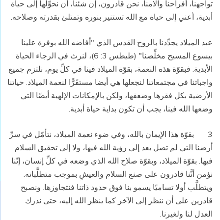
تواجهنا، أفراحنا وآلامنا، نحن قادرون، إن شئنا، أن نحوِّلها إلى حياة
أبدية، أعني إلى حياة مع الله تستنير بنوره وتمتلئ بقدرته وصلاحه.
عيد الميلاد يجدِّدنا بالروح القدس الذي "أفاضه الله بوفرة علينا
بيسوع المسيح مخلِّصنا" (طيطس 3: 6)، لنرث في الرجاء الحياة
الأبدية. فبقوّة هذه النعمة، بقوّة الميلاد فينا في كلِّ يوم، نلتزم جميع
واجباتنا في مجتمعاتنا لنجعلها هي أيضا مستقَرًّا لنعمة الميلاد. حياتنا
الأرضية بكل فقرها وضعفها، ولكن بالإمكانات الإلهية أيضًا التي
وضعها الله فينا، يجب أن تكون بداية حياة أبدية.
3 بقوّة هذا الإيمان بالله، وفي ضوء نعمة الميلاد، نتأمّل في سرِّ
أرضنا التي لم تصل بعد إلى رؤية الله فيها، ولا إلى تحقيق السلام
فيها. بقوّة الميلاد، وبقوّة صلاح الله الذي وضعه في كلِّ إنسان، إنّنا
نؤمن أنَّنا قادرون على صنع السلام والعيشِ بموجب متطلَّباته.
ويتطلَّب أولا تساميًا يسمو بنا فوق حدود ذاتنا فنتجاوزها. ونصبح
قادرين على أن ننظر إلى الآخر كما ينظر الله إليه، حتى ندرك
العدل لنا ولغيرنا.