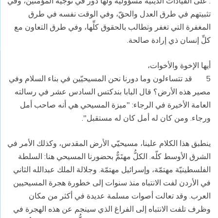
. على القيادات الدينية مسؤوليّة ولها دور في توجيه المؤمنين، وفي
تثبيتهم في طرق العدل والحقّ، وفي الوقت نفسه في طرق
المغفرة التي تغفر وتطالب بالحقوق كلِّها، وفي طرق التعاون مع
كلِّ إنسان ذي إرادة صالحة.
أيها الإخوة والأخوات،
5 قد تتساءلون وما دورنا نحن المسيحيّين في بناء السلام وفي
مصير هذه الأرض؟ قال البابا بندكتس السادس عشر في رسالته
العامة الأخيرة في الرجاء: "ميزة المسيحي هي أنه صاحب أمل
ورجاء. ومن كان له أمل كان له مستقبل".
ينطبق هذا الكلام علينا، مسيحيّي الأرض المقدس، وكذلك الأمر في
الشرق الأوسط كلّه. الكلُّ مهتَمٌّ بحضورنا المسيحي هنا: السلطة
الفلسطينيّة مهتمّة، وإسرائيل مهتمّة. وجلالة الملك عبدالله الثاني
في الأردن لفت الانتباه منذ سنوات إلى خطورة هجرة المسيحيين
العرب. وقد تعالت أصوات مسلمة عديدة في أكثر من مكان
وظرف تلفت الانتباه إلى الفراغ الذي سينجم عن هذه الهجرة في