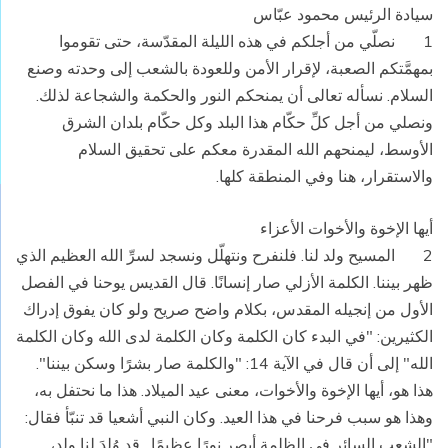
سيادة الرئيس محمود عبّاس
1 نصلّي من أجلكم في هذه الليلة المقدّسة، حتى تقوموا
بمهمَّتكم الصعبة، لإقرار الأمن وللعودة بالشعب إلى وحدته وصنع
السلام. نسأله تعالى أن يمنحكم النور والحكمة والشجاعة لذلك.
ونصلي من أجل كلِّ حكّام هذا البلد وكل حكّام بلدان الشرق
الأوسط، ليمنحهم الله المقدرة معكم على تحقيق السلام
والاستقرار، هنا وفي المنطقة كلها.
أيها الإخوة والأخوات الأعزاء
2 المسيح ولد لنا. فلنفرح ونتهلّل ونسجد لسرِّ الله العظيم الذي
ظهر بيننا. الكلمة الأزلي صار إنسانًا. قال القديس يوحنا في الفصل
الأول من إنجيله المقدس، بكلام واضح صريح ولو كان يفوق إدراك
الكثيرين: "في البدء كان الكلمة وكان الكلمة لدى الله وكان الكلمة
الله" إلى أن قال في الآية 14: "والكلمة صار بشرًا وسكن بيننا".
هذا هو، أيها الإخوة والأخوات، معنى عيد الميلاد. هذا ما نحتفل به،
وهذا هو سبب فرحنا في هذا العيد. وكان النبي أشعيا قد تنبّأ فقال:
"الشعب السائر في الظلمة أبصر نورًا عظيمًا…قد وُلِدَ لنا ولد،