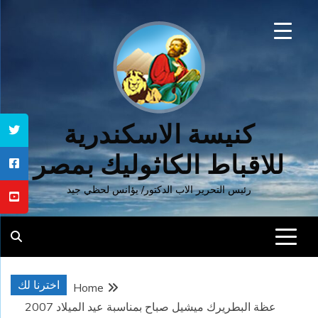
Ski
t
conten
كنيسة الاسكندرية
للاقباط الكاثوليك بمصر
رئيس التحرير الاب الدكتور/ يؤانس لحظي جيد
اخترنا لك
Home
عظة البطريرك ميشيل صباح بمناسبة عيد الميلاد 2007