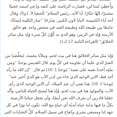
وأُعطِيَ لمنا ابن، فصارت الرئاسة على كتفه ودُعِيَ اسمه عجيبًا
مشيرًا، إلهًا جبّارًا، أبا الأبد، رئيس السلام" (أشعيا 9: 1و5). وقال
أحد آباء الكنيسة، البابا لاون الكبير، شارحًا: "صار الكلمة إنسانًا،
جامعًا بين طبيعة الله وطبيعة العبد في شخص واحد. هو خالق
الأزمنة وُلِدَ في الزمن: وهو الذي به كُوِّنَ كلّ شيء وُلِدَ مثل سائر
الخلائق" (القراءة الثانية 17 ك1).
.
وُلِدَ مثل سائر الخلائق هنا في بيت لحم، وملأنا بنعمته، ليخلِّصَنا من
الشرّ الذي علينا أن نقاومه في كلِّ يوم. قال القديس يوحنا: "ومن
ملئِه أخذنا نعمة على نعمة" (يوحنا 1: 16) ثم قال: "إن الله ما رآه
أحد قط، الابن الوحيد الذي جاء من لدن الآب هو الذي أخبر عنه"
(يوحنا 1: 18). هذا يعني أن عيد الميلاد، أن الابن الوحيد الذي رأى
الآب، والمولودَ هنا في بيت لحم، وُلِدَ هنا ليمنح الحياة للناس، وأنَّه
جعلنا قادرين أن نعرف الله نحن أيضًا، وأن نجعل حياتنا الأرضية
بكلِّ ما فيها بداية حياة أبديّة أي حياةٍ مع الله، تكون لنا نورًا في كل
جهد لنا ومسعى بشري وكفاح في سبيل السلام. كلُّ التحدّيات التي