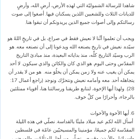
شاهدا للرسالة الشموليّة التي لهذه الأرض، أرضِ الله، وأرضٍ
للديانات الثلاث وللشعبين اللذين يسكنان فيها. أصغوا إلى صوت
رسالتكم وإلى أصوات جميع الذين يريدونكم أن تبقوا هنا.
ويجب أن تعلموا أنَّنا لا نعيش فقط في صراع، بل في تاريخٍ اللهُ هو
سيّده. نعيش في تاريخ يصنعه الله ويدعونا إلى أن نصنعه معه. هو
الرب وسيّد التاريخ كلِّه، منذ بداياته البعيدة، منذ مبادئ التاريخ
المقدّس وحتى اليوم. هو الذي كان والكائن والذي سيكون. لا أحد
يمكن أن يغيب عنه ولا زمن يمكن أن يخلُوَ منه. هو من لا يقدر أن
يتجاهله أحد. معه وأمامه نعيش ونتحرَّك ونوجد (راجع أعمال 17:
28). ولهذا أيها الإخوة، لنتابع طريقنا ورسالتنا هنا، أقوياء ممتلئين
بالرجاء، وأحرارًا من كلِّ خوف.
6. أيها الأخوة والأخوات
أسأل الله لكم عيد ميلاد مليئًا بالقداسة. نصلّي في هذه الليلة
المقدّسة لكم جميعًا، مؤمنينا والمسيحيّين عامّة في فلسطين
وإسرائيل والأردن وقبرص. نصلّي من أجل المتألمّين والمرضى،