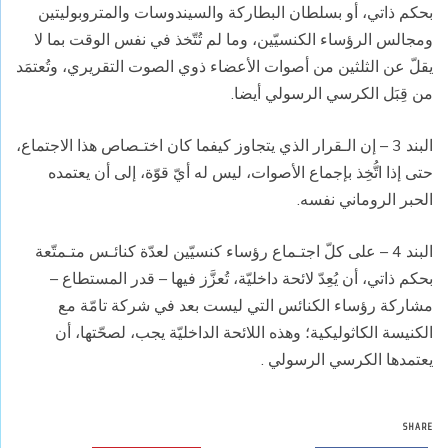
بحكم ذاتي، أو بسلطان البطاركة والسيندوسات والمتروبوليتين
ومجالس الرؤساء الكنسيّين، وما لم تُتّخذ في نفس الوقت بما لا
يقلّ عن الثلثين من أصوات الأعضاء ذوي الصوت التقريري، وتُعتمَد
من قِبَل الكرسي الرسولي أيضا.
البند 3 – إن الـقرار الذي يتجاوز كيفما كان اختـصاص هذا الاجتماع،
حتى إذا اتُّخِذ بإجماع الأصوات، ليس له أيّ قوّة، إلى أن يعتمده
الحبر الروماني نفسه.
البند 4 – على كلّ اجتـماع رؤساء كنسيّين لعدّة كنائـس متـمتّعة
بحكم ذاتي، أن يُعِدّ لائحة داخليّة، تُعزَّز فيها – قدر المستطاع –
مشاركة رؤساء الكنائس التي ليست بعد في شركة تامّة مع
الكنيسة الكاثوليكية؛ وهذه اللائحة الداخليّة يجب، لصحّتها، أن
يعتمدها الكرسي الرسولي .
SHARE