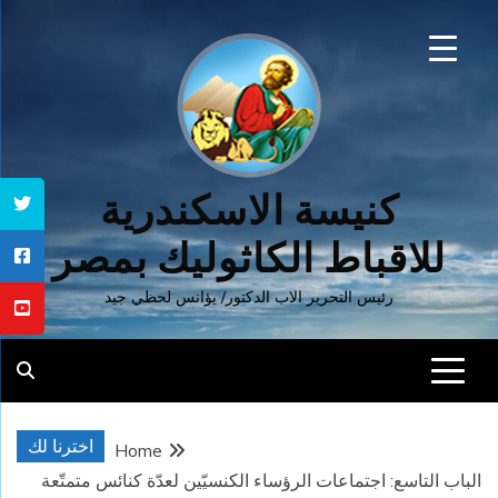
Ski
t
conten
كنيسة الاسكندرية
للاقباط الكاثوليك بمصر
رئيس التحرير الاب الدكتور/ يؤانس لحظي جيد
اخترنا لك
Home
الباب التاسع: اجتماعات الرؤساء الكنسيّين لعدّة كنائس متمتّعة