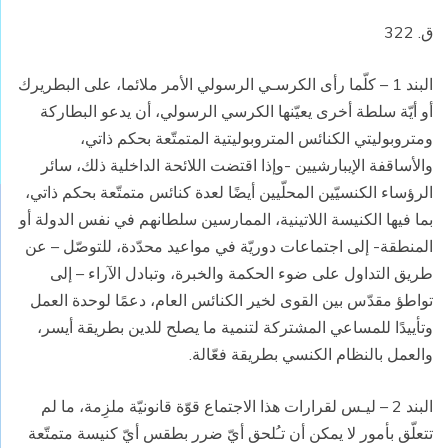
ق. 322
البند 1 – كلّما رأى الكرسـي الرسولي الأمر ملائما، على البطريرك
أو أيّة سلطة أخرى يعيّنها الكرسي الرسولي، أن يدعو البطاركة
ومتروبوليتي الكنائس المتروبوليتية المتمتّعة بحكم ذاتي،
والأساقفة الإيبارشيين -وإذا اقتضت اللائحة الداخلية ذلك، سائر
الرؤساء الكنسيّين المحلّيين أيضًا لعدة كنائس متمتّعة بحكم ذاتي،
بما فيها الكنيسة اللاتينية، الممارسين سلطانهم في نفس الدولة أو
المنطقة- إلى اجتماعات دوريّة في مواعيد محدّدة، للتوصّل – عن
طريق التداول على ضوء الحكمة والخبرة، وتبادل الآراء – إلى
تواطؤ مقدّس بين القوى لخير الكنائس العام، دعمًا لوحدة العمل
وتأييدًا للمساعي المشتركة لتنمية ما يصلح للدين بطريقة أيسر،
والعمل بالنظام الكنسي بطريقة فعّالة.
البند 2 – ليـس لقرارات هذا الاجتماع قوّة قانونيّة ملزِمة، ما لم
تتعلّق بأمور لا يمكن أن تـُلحق أيّ ضرر بطقس أيّ كنيسة متمتّعة