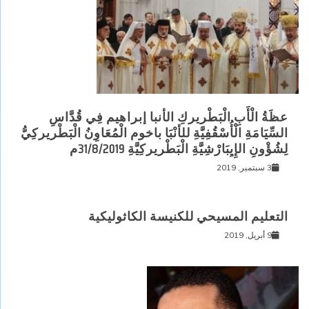
عظَةُ الْأَبِ الْبَطْريركِ الأنبا إبراهيم فِي قُدَّاسِ
السِّيَامَةِ الْأُسْقُفِيَّةِ للأنْبَا باخوم الْمُعَاوِنُ الْبَطْريركِيُّ
لِشُؤْونِ الإِيِبَارْشِيَّةِ الْبَطْريركِيَّةِ 31/8/2019م
3 سبتمبر, 2019
التعليم المسيحي للكنيسة الكاثوليكية
9 أبريل, 2019