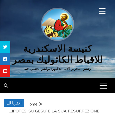
Ski
t
conten
كنيسة الاسكندرية
للاقباط الكاثوليك بمصر
رئيس التحرير الاب الدكتور/ يؤانس لحظي جيد
اخترنا لك
Home
IPOTESI SU GESU’ E LA SUA RESURREZIONE…