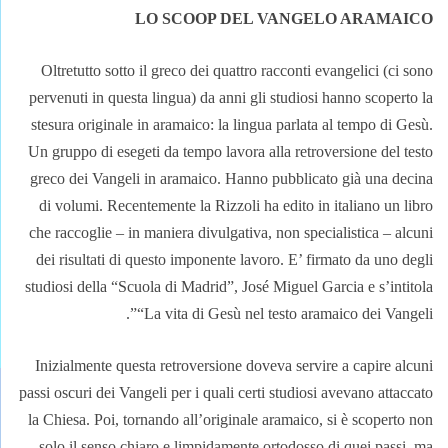
LO SCOOP DEL VANGELO ARAMAICO
Oltretutto sotto il greco dei quattro racconti evangelici (ci sono
pervenuti in questa lingua) da anni gli studiosi hanno scoperto la
stesura originale in aramaico: la lingua parlata al tempo di Gesù.
Un gruppo di esegeti da tempo lavora alla retroversione del testo
greco dei Vangeli in aramaico. Hanno pubblicato già una decina
di volumi. Recentemente la Rizzoli ha edito in italiano un libro
che raccoglie – in maniera divulgativa, non specialistica – alcuni
dei risultati di questo imponente lavoro. E’ firmato da uno degli
studiosi della “Scuola di Madrid”, José Miguel Garcia e s’intitola
“La vita di Gesù nel testo aramaico dei Vangeli”.
Inizialmente questa retroversione doveva servire a capire alcuni
passi oscuri dei Vangeli per i quali certi studiosi avevano attaccato
la Chiesa. Poi, tornando all’originale aramaico, si è scoperto non
solo il senso chiaro e limpidamente ortodosso di quei passi, ma