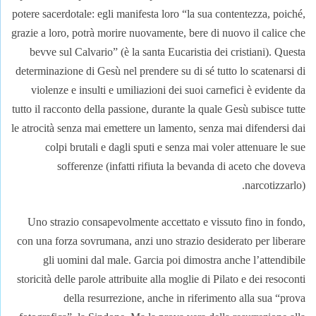
potere sacerdotale: egli manifesta loro “la sua contentezza, poiché,
grazie a loro, potrà morire nuovamente, bere di nuovo il calice che
bevve sul Calvario” (è la santa Eucaristia dei cristiani). Questa
determinazione di Gesù nel prendere su di sé tutto lo scatenarsi di
violenze e insulti e umiliazioni dei suoi carnefici è evidente da
tutto il racconto della passione, durante la quale Gesù subisce tutte
le atrocità senza mai emettere un lamento, senza mai difendersi dai
colpi brutali e dagli sputi e senza mai voler attenuare le sue
sofferenze (infatti rifiuta la bevanda di aceto che doveva
narcotizzarlo).
Uno strazio consapevolmente accettato e vissuto fino in fondo,
con una forza sovrumana, anzi uno strazio desiderato per liberare
gli uomini dal male. Garcia poi dimostra anche l’attendibile
storicità delle parole attribuite alla moglie di Pilato e dei resoconti
della resurrezione, anche in riferimento alla sua “prova