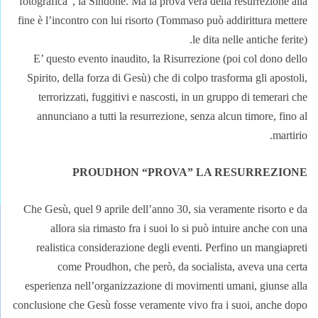
fotografica”, la Sindone. Ma la prova vera della resurrezione alla
fine è l’incontro con lui risorto (Tommaso può addirittura mettere
le dita nelle antiche ferite).
E’ questo evento inaudito, la Risurrezione (poi col dono dello
Spirito, della forza di Gesù) che di colpo trasforma gli apostoli,
terrorizzati, fuggitivi e nascosti, in un gruppo di temerari che
annunciano a tutti la resurrezione, senza alcun timore, fino al
martirio.
PROUDHON “PROVA” LA RESURREZIONE
Che Gesù, quel 9 aprile dell’anno 30, sia veramente risorto e da
allora sia rimasto fra i suoi lo si può intuire anche con una
realistica considerazione degli eventi. Perfino un mangiapreti
come Proudhon, che però, da socialista, aveva una certa
esperienza nell’organizzazione di movimenti umani, giunse alla
conclusione che Gesù fosse veramente vivo fra i suoi, anche dopo