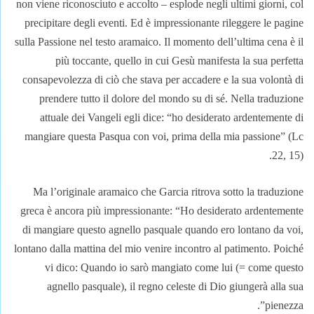
non viene riconosciuto e accolto – esplode negli ultimi giorni, col
precipitare degli eventi. Ed è impressionante rileggere le pagine
sulla Passione nel testo aramaico. Il momento dell’ultima cena è il
più toccante, quello in cui Gesù manifesta la sua perfetta
consapevolezza di ciò che stava per accadere e la sua volontà di
prendere tutto il dolore del mondo su di sé. Nella traduzione
attuale dei Vangeli egli dice: “ho desiderato ardentemente di
mangiare questa Pasqua con voi, prima della mia passione” (Lc
22, 15).
Ma l’originale aramaico che Garcia ritrova sotto la traduzione
greca è ancora più impressionante: “Ho desiderato ardentemente
di mangiare questo agnello pasquale quando ero lontano da voi,
lontano dalla mattina del mio venire incontro al patimento. Poiché
vi dico: Quando io sarò mangiato come lui (= come questo
agnello pasquale), il regno celeste di Dio giungerà alla sua
pienezza”.