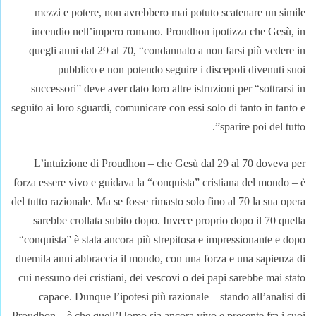
mezzi e potere, non avrebbero mai potuto scatenare un simile
incendio nell’impero romano. Proudhon ipotizza che Gesù, in
quegli anni dal 29 al 70, “condannato a non farsi più vedere in
pubblico e non potendo seguire i discepoli divenuti suoi
successori” deve aver dato loro altre istruzioni per “sottrarsi in
seguito ai loro sguardi, comunicare con essi solo di tanto in tanto e
sparire poi del tutto”.
L’intuizione di Proudhon – che Gesù dal 29 al 70 doveva per
forza essere vivo e guidava la “conquista” cristiana del mondo – è
del tutto razionale. Ma se fosse rimasto solo fino al 70 la sua opera
sarebbe crollata subito dopo. Invece proprio dopo il 70 quella
“conquista” è stata ancora più strepitosa e impressionante e dopo
duemila anni abbraccia il mondo, con una forza e una sapienza di
cui nessuno dei cristiani, dei vescovi o dei papi sarebbe mai stato
capace. Dunque l’ipotesi più razionale – stando all’analisi di
Proudhon – è che quell’Uomo sia ancora vivo e presente fra i suoi