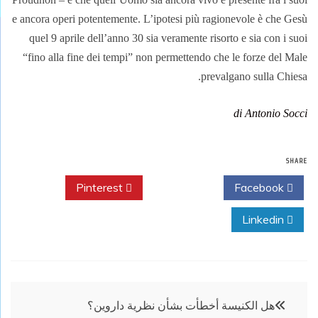
e ancora operi potentemente. L’ipotesi più ragionevole è che Gesù
quel 9 aprile dell’anno 30 sia veramente risorto e sia con i suoi
“fino alla fine dei tempi” non permettendo che le forze del Male
prevalgano sulla Chiesa.
di Antonio Socci
SHARE
Pinterest
Twitter
Facebook
Linkedin
تصفّح
هل الكنيسة أخطأت بشأن نظرية داروين؟