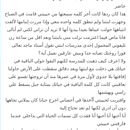
حاضر
هذا كان ردها كانت أخر كلمه سمعتها من حبيبتي قامت في الصباح
وجهزت ابنتنا ولم تنطق كلمه واحده معي وإذا مررت إمامها لألفت
انتباهها حولت عيناها بعيدا يبدوا أنها لا تريد أن تراني لكني لم أبالى
فانا ماض فيما اعتزمت نزلت منى بابنتنا وبعد اقل من ساعة رن
تليفوني المحمول إحدى مدرسات ابنتي تقول أستاذ ماجد تعالى
فورا زوجتك تعبانه جدا ومش عارفين نعمل أية؟
ولا اعرف كيف ذهبت للمدرسة لكنهم التفوا حولي الباقية في
حياتك هي دخلت مع ابنتها وبعد دقائق سقطت على الأرض حاولنا
إفاقتها بلا جدوى لأول مرة في عمرها منذ أن تزوجتها تقسو على
تعاقبني كانت كل كلمة الباقية في حياتك بمثابة جبل يسقط علي
راسي ويهشمها
واقتربت لحبيبتي أأخذها في أحضاني اخرج حنانا كان يملاني تجاهها
دون أن ادري لكنها لم تعد تحتاج إلية
أنا أحبها أنا أحبها أنا فقدت كل نسمات الحياة التي بداخلي عندما
فارقتني حبيبتي