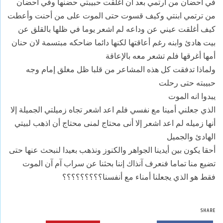
في أحضان من ارتمي بعد آن أغلقت حبيبتي حضنها وفي أحضان
من ترتمي ابنتي وكيف قسوت حتى الموت على من أحنت وأعطت
كيف أغلقت عيني عن وداعه لم اشعر يوما في ظلها بالقلق عن
بيت هادئ وابنه رغم أعاقتها لكنها دائما ضاحكه مبتسمة لان حنان
أمها أغرقها فلم تشعر معه بالإعاقة
ولماذا تدفقت كل هذه المشاعر من قلبا ظل مغلق إمام وجه
حبيبته حتى رحلت
يبدوا انه الموت
الذي جعلني أمينا مع نفسي فلم اعد اشعر تجاه زميلتي الجميلة إلا
أنها زميله لم اعد اشعر إلا أنى محتاج لمنى محتاج أن اذهب لبيتي
الهادئ والجميل
أحقا يكون بين أيدينا الجواهر والكنوز ونذهب بعيدا لنبحث عنها حتى
تضيع منا تماما فنعرف آنذاك إننا بحثنا عن سراب آم آن الموت
فقط هو الذي يجعلنا أمناء مع أنفسنا؟؟؟؟؟؟؟؟؟
SHARE