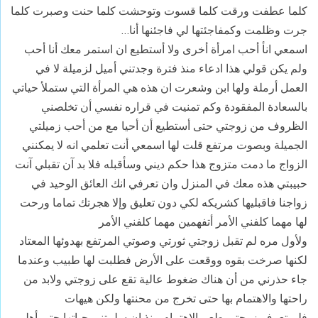
كلما عطفت ورقت كلما قسوت وتوحشت كلما حنت وصبرت كلما
جرت وظلمت وكمفاجئتها لي فاجئنها أنا…
اسمعي انأ أحب امرأة أخرى ولا أستطيع ان استمر معك أنا أحب
ولم يكن قولي هذا ادعاء منذ فترة وجدتني أميل لزميلة لا في
العمل أرملة ولها ابن وشعرت ان هذه هي المرأة التي ستملأ حياتي
بالسعادة المفقودة وكم تمنيت في قراره نفسي أن تخلصني
الظروف من زوجتي حتى أستطيع أن أحيا مع من أحب زميلتي
الجميلة وبصوت مرتفع قلت لها اسمعي أنت تعلمي انه لا يمكنني
الزواج ما دمت متزوج هذا حكم ديني وسأقبله فلا بد آن تقبلي آنت
حبيبتي هذه معك في المنزل وان تعرفي انك العائق الوحيد في
زواجنا فاقبليها كشريكه لكي دون تعليق وإلا هجرتك تماما ورحت
لها مهما كلفني الأمر أتفهمين مهما كلفني الأمر
ولأول مره لم تقبل زوجتي ثورتي وصوتي المرتفع بهدوئها المعتاد
لكنها صرخت بقوه ووقعت على الأرض فطلبت لها طبيب وعندما
جاء حذرني من أن هناك ضغوط عالية تقع على زوجتي ولابد من
راحتها والاهتمام بها حتى تخرج من محنتها ولكن هيهات
فلم تعرف زوجتي طعم الاهتمام منذ ان سلمتني حياتها حتى أهلي