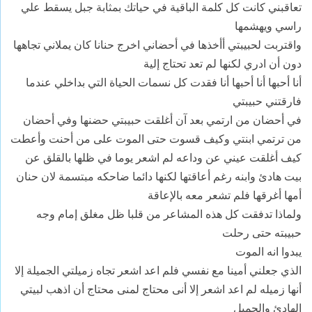
تعاقبني كانت كل كلمة الباقية في حياتك بمثابة جبل يسقط علي
راسي ويهشمها
واقتربت لحبيبتي أأخذها في أحضاني اخرج حنانا كان يملاني تجاهها
دون أن ادري لكنها لم تعد تحتاج إلية
أنا أحبها أنا أحبها أنا فقدت كل نسمات الحياة التي بداخلي عندما
فارقتني حبيبتي
في أحضان من ارتمي بعد آن أغلقت حبيبتي حضنها وفي أحضان
من ترتمي ابنتي وكيف قسوت حتى الموت على من أحنت وأعطت
كيف أغلقت عيني عن وداعه لم اشعر يوما في ظلها بالقلق عن
بيت هادئ وابنه رغم أعاقتها لكنها دائما ضاحكه مبتسمة لان حنان
أمها أغرقها فلم تشعر معه بالإعاقة
ولماذا تدفقت كل هذه المشاعر من قلبا ظل مغلق إمام وجه
حبيبته حتى رحلت
يبدوا انه الموت
الذي جعلني أمينا مع نفسي فلم اعد اشعر تجاه زميلتي الجميلة إلا
أنها زميله لم اعد اشعر إلا أنى محتاج لمنى محتاج أن اذهب لبيتي
الهادئ والجميل