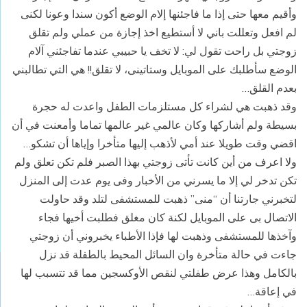
وأقيم معها حتى إذا ما فاجئنها إلام الوضع أكون سندا وعونا لكنى
لم افعل وتعللت باني لا أستطيع اخذ إجازة من عملي ولم تقلق
زوجتي بل راحت تقول لي: لا تخف يا حبيبي عندما تفاجئني آلام
الوضع سأطلبك على الموبايل وستاتينى، لا تقلق!! هي التي تطالبني
بعدم القلق…
وقد ذهبت هي لشراء كل مستلزمات الطفل واعدت له حجرة
بسيطة ولم أشاركها وكان عالمي غير عالمها تماما وأمعنت في أن
اقضي وقت طويلا عند أمي لأذهب إليها متأخرا وإياها أن تشكو…
ولا اعرف من أين كانت تأتى زوجتي بهذا الصبر فلم تكن تعلق ولم
تكن تدخر لي إلا ما يسرني من الأخبار وفى يوم عدت إلى المنزل
لتخبرني جارتنا أن “منى” ذهبت للمستشفى لتلد وقد حاولت
الاتصال بى على الموبايل لكنة كان مغلق فطلبت أخيها فجاء
وآخذها للمستشفى وذهبت لها فإذا الأطباء يخبروني أن زوجتي
جاءت في حالة متأخرة وان السائل المحيط بالطفلة قد نزل
بالكامل وهذا عرض طفلتي لنقص الأوكسجين مما قد تتسبب لها
في إعاقة…