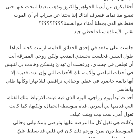
أحقا يكون بين أيدينا الجواهر والكنوز ونذهب بعيدا لنبحث عنها حتى
تضيع منا تماما فنعرف آنذاك إننا بحثنا عن سراب آم آن الموت
فقط هو الذي يجعلنا أمناء مع أنفسنا؟؟؟؟؟؟؟؟؟
بقلم: الأستاذة سناء لحظي جيد
جلست على مقعد في إحدى الحدائق العامة، ارتمت كجثة أعياها
طول السير، فجلست بجسدي المتعب ولكن روحي الممزقة آبت
أن تجلس في جسدي، ورفضت أن تهدئ وتسكن وهامت بي لتنبش
في أحداث الماضي وآلامه، تلك الأحداث التي وإن بدت قديمة إلا
أنها دائمة حاضرة في عقلي وخيالي، ترافقني ليلا نهارا وكأنها ظلي
وأنفاسي.
أحداث تبدأ بيوم زواجي، اليوم الذي فيه قبلت الارتباط بتلك الفتاة،
التي قدمتها لي أسرتي، فتاة متوسطة الجمال، ولكنها، كما كانت
تقول أمي، ست بيت وبنت عيله…
وكانت هي تقبل كل ما اعرضه عليها وترضى بإمكانياتي وحالي
المتوسط دون تمرد. ورغم ذلك كان في قلبي قد تسلط عليّ