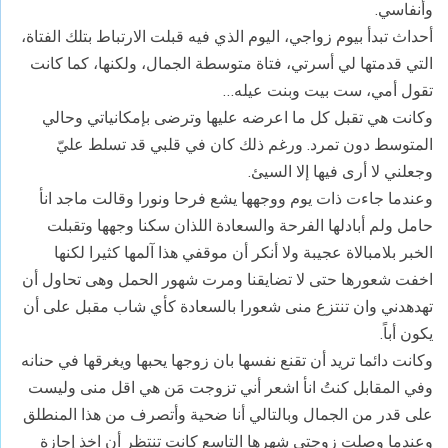
وأنفاسي.
أحداث تبدأ بيوم زواجي، اليوم الذي فيه قبلت الارتباط بتلك الفتاة،
التي قدمتها لي أسرتي، فتاة متوسطة الجمال، ولكنها، كما كانت
تقول أمي، ست بيت وبنت عيله…
وكانت هي تقبل كل ما اعرضه عليها وترضى بإمكانياتي وحالي
المتوسط دون تمرد. ورغم ذلك كان في قلبي قد تسلط عليّ
وجعلني لا أرى فيها إلا السيئ.
وعندما جاءت ذات يوم ووجهها يشع فرحا ونورا وقالت ماجد انأ
حامل ولم أبادلها الفرحة والسعادة اللذان سكنا وجهها وتقبلت
الخبر بلامبالاة عجيبة ولا أنكر أن موقفي هذا آلمها كثيرا لكنها
اخفت شعورها حتى لا تضايقنا ومرت شهور الحمل وهى تحاول أن
تهدهدني وان تنتزع منى شعورا بالسعادة كأي شاب مقبل على أن
يكون أباً.
وكانت دائما تريد أن تقنع نفسها بان زوجها يحبها ويغرقها في حنانه
وفي المقابل كنتُ انأ اشعر أني تزوجت مَن هي اقل منى وليست
على قدر من الجمال وبالتالي أنا ضحية وأتصرف من هذا المنطلق
وعندما وصلت زوجتي شهرها التاسع كانت تنتظر أن اخذ إجازة