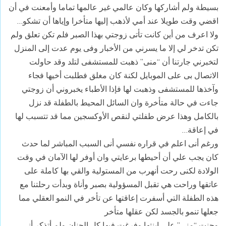
بسيطة ولم أشاركها وكان عالمي غير عالمها تماما وأمعنت في أن
اقضي وقت طويلا عند أمي لأذهب إليها متأخرا وإياها أن تشكو…
ولا اعرف من أين كانت تأتى زوجتي بهذا الصبر فلم تكن تعلق ولم
تكن تدخر لي إلا ما يسرني من الأخبار وفى يوم عدت إلى المنزل
لتخبرني جارتنا أن “منى” ذهبت للمستشفى لتلد وقد حاولت
الاتصال بى على الموبايل لكنة كان مغلق فطلبت أخيها فجاء
وآخذها للمستشفى وذهبت لها فإذا الأطباء يخبروني أن زوجتي
جاءت في حالة متأخرة وان السائل المحيط بالطفلة قد نزل
بالكامل وهذا عرض طفلتي لنقص الأوكسجين مما قد تتسبب لها
في إعاقة…
ورغم أنى اعلم في قراره نفسي أنى السبب المباشر لما حدث
كان يجب علي أن أحيطها برعايتي وان أوفر لها الآمان في وقت
الولادة لكنى رحت أنهرب من المستولية والقي بها كاملة على
عاتقها وراحت هي تقبل المسؤولية بصبر وأناة وبدأت رحلتنا مع
هذه الطفلة التي أسفرت إعاقتها عن تأخر في النمو العقلي مما
جعلها تنمو بالجسد لكن عقلها متأخر
وحنت “منى” على ابنتها وفرغت فيها كل الحنان ولم أتذكر أنى