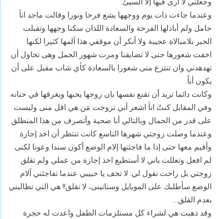
وجعلني لا أرى فيها إلا السيئ.
وعندما جاءت ذات يوم ووجهها يشع فرحا ونورا وقالت ماجد انأ
حامل ولم أبادلها الفرحة والسعادة اللذان سكنا وجهها وتقبلت
الخبر بلامبالاة عجيبة ولا أنكر أن موقفي هذا آلمها كثيرا لكنها
اخفت شعورها حتى لا تضايقنا ومرت شهور الحمل وهى تحاول أن
تهدهدني وان تنتزع منى شعورا بالسعادة كأي شاب مقبل على أن
يكون أباً.
وكانت دائما تريد أن تقنع نفسها بان زوجها يحبها ويغرقها في حنانه
وفي المقابل كنتُ انأ اشعر أني تزوجت مَن هي اقل منى وليست
على قدر من الجمال وبالتالي أنا ضحية وأتصرف من هذا المنطلق
وعندما وصلت زوجتي شهرها التاسع كانت تنتظر أن اخذ إجازة
وأقيم معها حتى إذا ما فاجئنها إلام الوضع أكون سندا وعونا لكنى
لم افعل وتعللت باني لا أستطيع اخذ إجازة من عملي ولم تقلق
زوجتي بل راحت تقول لي: لا تخف يا حبيبي عندما تفاجئني آلام
الوضع سأطلبك على الموبايل وستاتينى، لا تقلق!! هي التي تطالبني
بعدم القلق…
وقد ذهبت هي لشراء كل مستلزمات الطفل واعدت له حجرة