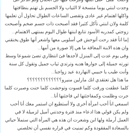
وجدت ابنتي يوما متسخة لا الثياب ولا الجسم بل تهتم بنظافتها
واكلها اهتمام غير عادى وتقضى الساعات الطوال تحاول أن تعلمها
كلمة ولان ابنتي تأكل كثيرا فقد أصبحت ذات جسم ضخم وأصبحت
زوجتي كمدربه الأسود تتابع ابنتها طوال اليوم بمنتهى الاهتمام…
إما انأ فقد رحت أتوحش في أسلوبى معها واشعر أنها طوق يخنقني
وان هذه الابنة المعاقة ما هي إلا صورة من أمها…
وفى يوم عدت إلى المنزل لأجدها فئ انتظاري تضئ شموعا وسط
تورته جميلة إلى جوارها هديه وترتدي ثياب جميل وتقول كل سنة
وأنت طيب يا حبيبي النهاردة عيد زواجنا…
ما هذا هل تعتقدي انك مارلين منيرو؟؟؟؟؟؟؟؟؟؟؟؟؟
كلما عطفت ورقت كلما قسوت وتوحشت كلما حنت وصبرت كلما
جرت وظلمت وكمفاجئتها لي فاجئنها أنا…
اسمعي انأ أحب امرأة أخرى ولا أستطيع ان استمر معك أنا أحب
ولم يكن قولي هذا ادعاء منذ فترة وجدتني أميل لزميلة لا في
العمل أرملة ولها ابن وشعرت ان هذه هي المرأة التي ستملأ حياتي
بالسعادة المفقودة وكم تمنيت في قراره نفسي أن تخلصني