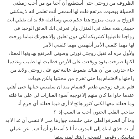
الظروف من زوجتي حتى أستطيع أن أحيا مع من أحب زميلتي
الجميلة وبصوت مرتفع قلت لها اسمعي أنت تعلمي انه لا يمكنني
الزواج ما دمت متزوج هذا حكم ديني وسأقبله فلا بد آن تقبلي آنت
حبيبتي هذه معك في المنزل وان تعرفي انك العائق الوحيد في
زواجنا فاقبليها كشريكه لكي دون تعليق وإلا هجرتك تماما ورحت
لها مهما كلفني الأمر أتفهمين مهما كلفني الأمر
ولأول مره لم تقبل زوجتي ثورتي وصوتي المرتفع بهدوئها المعتاد
لكنها صرخت بقوه ووقعت على الأرض فطلبت لها طبيب وعندما
جاء حذرني من أن هناك ضغوط عالية تقع على زوجتي ولابد من
راحتها والاهتمام بها حتى تخرج من محنتها ولكن هيهات
فلم تعرف زوجتي طعم الاهتمام منذ ان سلمتني حياتها حتى أهلي
عندما جاوا ما كان منهم إلا توجيه أسوء العبارات لي على ما قلته
وما فعلته معها لكنى كثور هائج لا أرى فيما فعلته أي جرم أنا
صاحب القلب الحنون أحب ما العيب إذا ؟
وما آن انصرفوا أهلي حتى جلست جوارها منى لا تنسى أن غدا لا يد
أن ت خذي ابنتك إلى المدرسة أنا لا أستطيع أن أتغيب عن عملي
تماسكي وقومي لتصحبي ابنتك لمدرستها