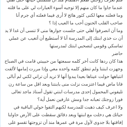
عندما جاوا ما كان منهم إلا توجيه أسوء العبارات لي على ما قلته
وما فعلته معها لكنى كثور هائج لا أرى فيما فعلته أي جرم أنا
صاحب القلب الحنون أحب ما العيب إذا ؟
وما آن انصرفوا أهلي حتى جلست جوارها منى لا تنسى أن غدا لا يد
أن ت خذي ابنتك إلى المدرسة أنا لا أستطيع أن أتغيب عن عملي
تماسكي وقومي لتصحبي ابنتك لمدرستها
حاضر
هذا كان ردها كانت أخر كلمه سمعتها من حبيبتي قامت في الصباح
وجهزت ابنتنا ولم تنطق كلمه واحده معي وإذا مررت إمامها لألفت
انتباهها حولت عيناها بعيدا يبدوا أنها لا تريد أن تراني لكني لم أبالى
فانا ماض فيما اعتزمت نزلت منى بابنتنا وبعد اقل من ساعة رن
تليفوني المحمول إحدى مدرسات ابنتي تقول أستاذ ماجد تعالى
فورا زوجتك تعبانه جدا ومش عارفين نعمل أية؟
ولا اعرف كيف ذهبت للمدرسة لكنهم التفوا حولي الباقية في
حياتك هي دخلت مع ابنتها وبعد دقائق سقطت على الأرض حاولنا
إفاقتها بلا جدوى لأول مرة في عمرها منذ أن تزوجتها تقسو على