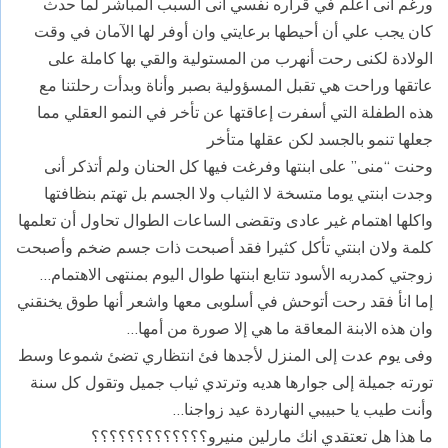
ورغم أنى اعلم في قراره نفسي أنى السبب المباشر لما حدث
كان يجب علي أن أحيطها برعايتي وان أوفر لها الآمان في وقت
الولادة لكنى رحت أنهرب من المستولية والقي بها كاملة على
عاتقها وراحت هي تقبل المسؤولية بصبر وأناة وبدأت رحلتنا مع
هذه الطفلة التي أسفرت إعاقتها عن تأخر في النمو العقلي مما
جعلها تنمو بالجسد لكن عقلها متأخر
وحنت “منى” على ابنتها وفرغت فيها كل الحنان ولم أتذكر أنى
وجدت ابنتي يوما متسخة لا الثياب ولا الجسم بل تهتم بنظافتها
واكلها اهتمام غير عادى وتقضى الساعات الطوال تحاول أن تعلمها
كلمة ولان ابنتي تأكل كثيرا فقد أصبحت ذات جسم ضخم وأصبحت
زوجتي كمدربه الأسود تتابع ابنتها طوال اليوم بمنتهى الاهتمام…
إما انأ فقد رحت أتوحش في أسلوبى معها واشعر أنها طوق يخنقني
وان هذه الابنة المعاقة ما هي إلا صورة من أمها…
وفى يوم عدت إلى المنزل لأجدها فئ انتظاري تضئ شموعا وسط
تورته جميلة إلى جوارها هديه وترتدي ثياب جميل وتقول كل سنة
وأنت طيب يا حبيبي النهاردة عيد زواجنا…
ما هذا هل تعتقدي انك مارلين منيرو؟؟؟؟؟؟؟؟؟؟؟؟؟