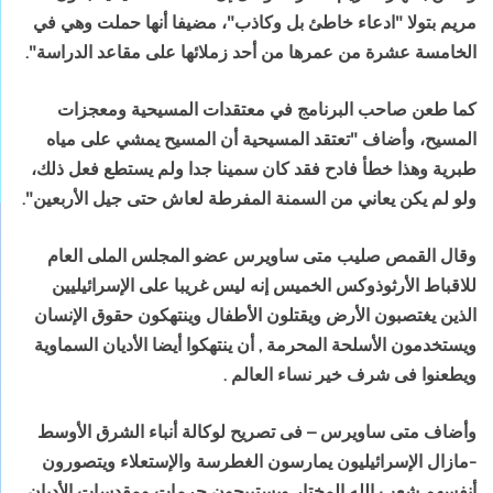
مريم بتولا "ادعاء خاطئ بل وكاذب"، مضيفا أنها حملت وهي في
الخامسة عشرة من عمرها من أحد زملائها على مقاعد الدراسة".
كما طعن صاحب البرنامج في معتقدات المسيحية ومعجزات
المسيح، وأضاف "تعتقد المسيحية أن المسيح يمشي على مياه
طبرية وهذا خطأ فادح فقد كان سمينا جدا ولم يستطع فعل ذلك،
ولو لم يكن يعاني من السمنة المفرطة لعاش حتى جيل الأربعين".
وقال القمص صليب متى ساويرس عضو المجلس الملى العام
للاقباط الأرثوذوكس الخميس إنه ليس غريبا على الإسرائيليين
الذين يغتصبون الأرض ويقتلون الأطفال وينتهكون حقوق الإنسان
ويستخدمون الأسلحة المحرمة , أن ينتهكوا أيضا الأديان السماوية
ويطعنوا فى شرف خير نساء العالم .
وأضاف متى ساويرس – فى تصريح لوكالة أنباء الشرق الأوسط
-مازال الإسرائيليون يمارسون الغطرسة والإستعلاء ويتصورون
أنفسهم شعب الله المختار ويستبيحون حرمات ومقدسات الأديان