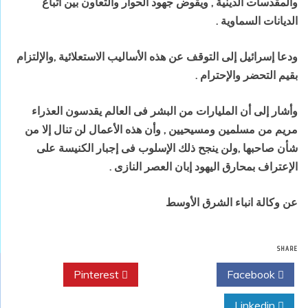
والمقدسات الدينية , ويقوض جهود الحوار والتعاون بين أتباع
الديانات السماوية .
ودعا إسرائيل إلى التوقف عن هذه الأساليب الاستعلائية ,والإلتزام
بقيم التحضر والإحترام .
وأشار إلى أن المليارات من البشر فى العالم يقدسون العذراء
مريم من مسلمين ومسيحيين , وأن هذه الأعمال لن تنال إلا من
شأن صاحبها ,ولن ينجح ذلك الإسلوب فى إجبار الكنيسة على
الإعتراف بمحارق اليهود إبان العصر النازى .
عن وكالة انباء الشرق الأوسط
SHARE
Pinterest
Twitter
Facebook
Linkedin