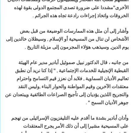
الأخرى"مشددا على ضرورة تصدى المجتمع الدولى بقوة لهذه
الخروقات واتخاذ إجراءات رادعة تجاه هذه الجرائم .
وأشار إلى أن مثل هذه الممارسات الوضيعة من قبل بعض
الأشخاص لن تنال من المسيحية أو الإسلام , وسيظلان خالدين إلى
يوم الدين, وسيذهب هؤلاء المجرمون إلى مزبلة التاريخ .
من جانبه ، قال الدكتور نبيل صموئيل أبادير مدير عام الهيئة
القبطية الإنجيلية للخدمات الإجتماعية , " إذا كنا نريد أن نطبق
تعاليم الأديان السماوية , فلابد أن نعزز قيم التسامح واحترام
معتقدات الآخرين وقيم المواطنة والحوار البناء ,وليس النقد
والتجريح اللذين يؤديان إلى تأجيج الصراعات الطائفية ويبتعدان عن
جوهر الأديان السمح " .
وأدان أبادير بشدة ما أقدم عليه التليفزيون الإسرائيلى من تهجم
على المسيحية مشيرا إلى أن ذلك الأمر يجرح المعتقدات