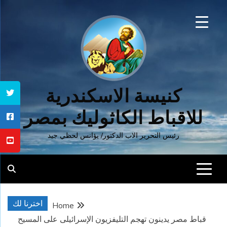
Ski
t
conten
كنيسة الاسكندرية
للاقباط الكاثوليك بمصر
رئيس التحرير الاب الدكتور/ يؤانس لحظي جيد
اخترنا لك
Home
قباط مصر يدينون تهجم التليفزيون الإسرائيلى على المسيح