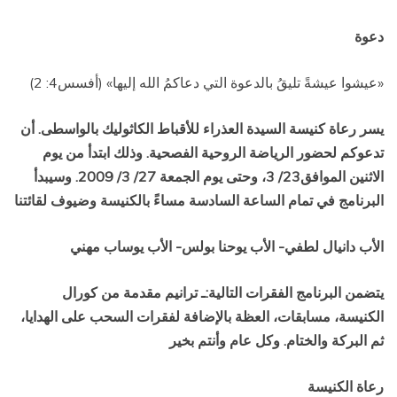
دعوة
«
عيشوا عيشةً تليقُ بالدعوة التي دعاكمُ الله إليها
» (أفسس4: 2)
يسر رعاة كنيسة السيدة العذراء للأقباط الكاثوليك بالواسطى. أن
تدعوكم لحضور الرياضة الروحية الفصحية.
وذلك ابتدأ من يوم
الاثنين الموافق23/ 3، وحتى يوم الجمعة 27/ 3/ 2009. وسيبدأ
البرنامج في تمام الساعة السادسة مساءً بالكنيسة
وضيوف لقائتنا
الأب دانيال لطفي- الأب يوحنا بولس-
الأب يوساب مهني
يتضمن البرنامج الفقرات التالية:ـ ترانيم مقدمة من كورال
الكنيسة، مسابقات، العظة بالإضافة لفقرات السحب على الهدايا،
ثم البركة والختام. وكل عام وأنتم بخير
رعاة الكنيسة