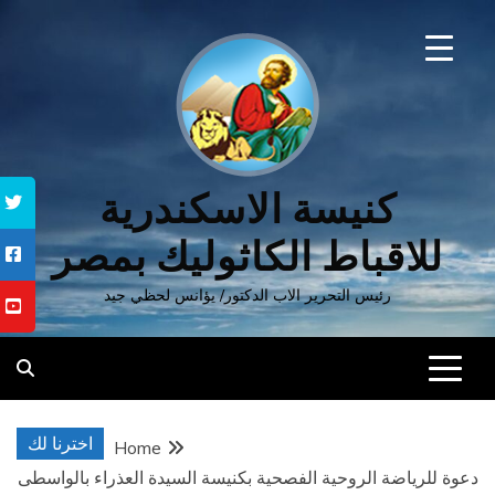
Ski
t
conten
كنيسة الاسكندرية
للاقباط الكاثوليك بمصر
رئيس التحرير الاب الدكتور/ يؤانس لحظي جيد
اخترنا لك
Home
دعوة للرياضة الروحية الفصحية بكنيسة السيدة العذراء بالواسطى