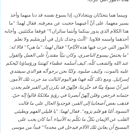
وبينما هما يتحدّثان ويتجادلان، إذا يسوع نفسه قد دنا منهما وأخذ
يسير معهما، على أنَّ أعينهما حجبت عن معرفته. فقال لهما: "ما
هذا الكلام الذي يدور بينكما وأنتما سائران؟" فوقفا مكتئبَين. وأجابه
أحدهما واسمه قلاوبا: "أأنتَ وحدك نازل في أورشليم ولا تعلم
الأمور التي جرت فيها هذه
الأيّام؟" فقال لهما: "ما هي؟" قالا له:
"ما يختصّ بيسوع الناصري، وكان نبيّاً مقتدراً على العمل والقول
عند الله والشعب كلّه، كيف أسلمه عظماء كهنتنا ورؤساؤنا ليُحكم
عليه بالموت، وكيف صلبوه. وكنّا نحن نرجو أنّه هو الذي سيفتدي
إسرائيل. ومع ذلك كلّه فهذا هو اليوم الثالث مذ جرت تلك الأمور.
غير أنّ نسوةً مِنّا قد حيَّرننا، فإنّهنّ قد بكرن إلى القبر فلم يجدن
جثمانه فرجعن وقلن إنّهنّ أبصرنا في رؤيةٍ ملائكةً قالوا إنّه حيّ.
فذهب بعض أصحابنا إلى القبر، فوجدوا الحال على ما قالت
النسوة. أمّا هو فلم يرَوه". فقال لهما: "يا قليلي الفهم وبطيئي
القلب عن الإيمان بكلّ ما تكلّم به الأنبياء. أما كان يجب على
المسيح أن يعانيَ تلك الآلام فيدخل في مجده؟" فبدأ من موسى