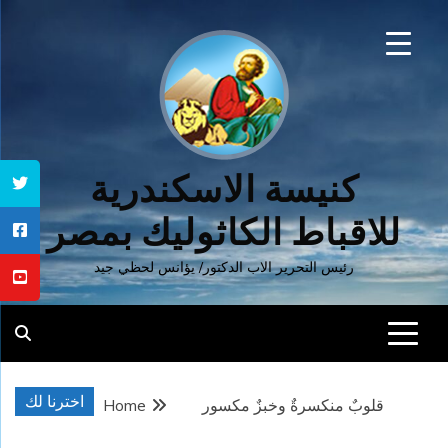
Ski
t
conten
كنيسة الاسكندرية
للاقباط الكاثوليك بمصر
رئيس التحرير الاب الدكتور/ يؤانس لحظي جيد
اخترنا لك
قلوبٌ منكسرةٌ وخبزٌ مكسور
Home