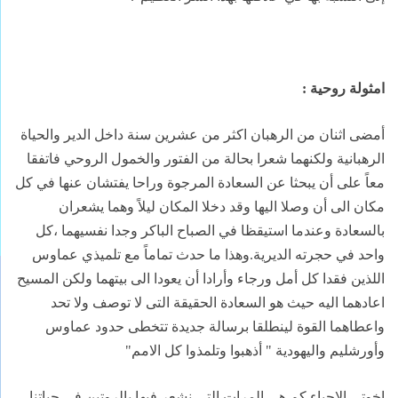
امثولة روحية :
أمضى اثنان من الرهبان اكثر من عشرين سنة داخل الدير والحياة
الرهبانية ولكنهما شعرا بحالة من الفتور والخمول الروحي فاتفقا
معاً على أن يبحثا عن السعادة المرجوة وراحا يفتشان عنها في كل
مكان الى أن وصلا اليها وقد دخلا المكان ليلاً وهما يشعران
بالسعادة وعندما استيقظا في الصباح الباكر وجدا نفسيهما ،كل
واحد في حجرته الديرية.وهذا ما حدث تماماً مع تلميذي عماوس
اللذين فقدا كل أمل ورجاء وأرادا أن يعودا الى بيتهما ولكن المسيح
اعادهما اليه حيث هو السعادة الحقيقة التى لا توصف ولا تحد
واعطاهما القوة لينطلقا برسالة جديدة تتخطى حدود عماوس
وأورشليم واليهودية " أذهبوا وتلمذوا كل الامم"
اخوتي الاحباء كم هي المرات التي نشعر فيها بالروتين في حياتنا