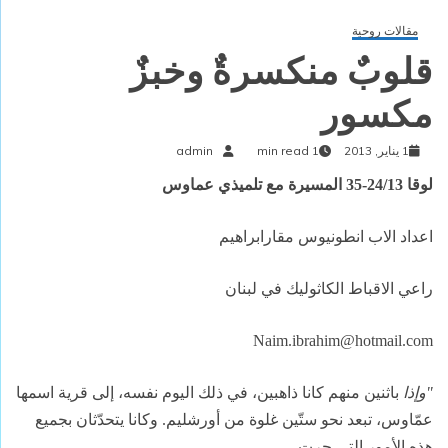
مقالات روحية
قلوبٌ منكسرةٌ وخبزٌ
مكسور
1 يناير, 2013
1 min read
admin
لوقا 24/13-35 المسيرة مع تلميذي عماوس
اعداد الاب انطونيوس مقارابراهيم
راعي الاقباط الكاثوليك في لبنان
Naim.ibrahim@hotmail.com
"وإذا
باثنين منهم كانا ذاهبين، في ذلك اليوم نفسه، إلى قرية اسمها
عمّاوس، تبعد نحو ستّين غلوة من أورشليم. وكانا يتحدّثان بجميع
هذه الأمور التي جرت.