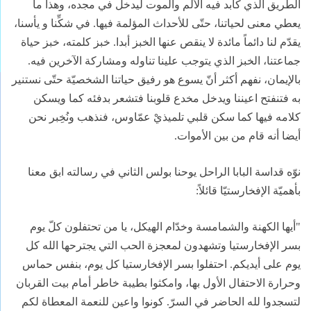
الطريق الذي كابد فيه
الألم والموت ليدخل في مجده، وهذا ما
يعطي معنى لحياتنا، حتّى للأحداث المؤلمة فيها
.
في شكِّنا و يأسنا،
يقدّم لنا
دائماً مائدة لا ينقص عنها الخبز أبدا. خبز كلمته، خبز حياة
جماعتنا، الخبز الذي
يتوجب علينا تناوله ومشاركة الآخرين فيه
.
بالإيمان، نفهم أكثر أنّ يسوع هو رفيق
حياتنا الشخصيّة حتّى نستنير
به فتنفتح اعيننا ويدخل مخدع قلوبنا فتشعر بدفئه كما ويسكن
كلامه فيها كما سكن قلبي
تلميذيْ عمّاوس، فنذهب ونُخِبر نحن
أيضا أنه قام من بين الأموات
.
نوّه قداسة البابا الراحل يوحنا بولس الثاني في رسالته ابق معنا
بأهميّة الإفخارستيّا قائلاً:
"أيها الكهنة والشمامسة وخدّام الهيكل، يا من تحتفلون كلّ يوم
بسر الإفخارستيا وتشهدون لمعجزة الحب التي يجترحها الله كل
يوم على أيديكم. احتفلوا بسر الإفخارستيا كل يوم، بنفس حماس
وحرارة الاحتفال الأول بها، وامكثوا بطيبة خاطر أمام بيت القربان
لتسجدوا لله الحاضر في السرّ. كونوا واعين للنعمة المعطاة لكم