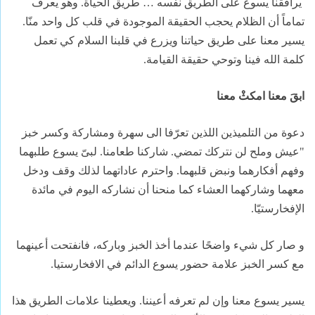
يرافقنا يسوع على الطريق نفسه … طريق
الحياة
.
وهو يعرف
تماماً أن الظلام يحجب الحقيقة الموجودة في قلب كل
واحد منّا
.
يسير معنا على طريق حياتنا ويزرع في قلبنا السلام كي تعمل
كلمة الله فينا وتوحي
حقيقة القيامة.
ابقَ معنا امكثْ معنا
دعوة من التلميذين اللذين تعرّفا الى سهرة ومشاركة وكسر خبز
"عيش وملح لن نتركك تمضي. شاركنا طعامنا. لبىّ يسوع طلبهما
وفهم أفكارهما ونبض
قلبهما
.
واحترم عاداتهما لذلك وقف ودخل
معهما وشاركهما العشاء كما منحنا أن نشاركه اليوم في مائدة
الإفخارستيّا.
و صار كل شيء واضحًا عندما أخذ الخبز
وباركه، فانفتحت أعينهما
مع كسر الخبز علامة حضور يسوع
الدائم في الافخارستيا
.
يسير يسوع معنا وإن لم تعرفه
أعيننا. ويعطينا علامات الطريق هذا