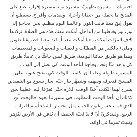
اختبرناه… مسيرة تطهيريّة مسيرة توبة مسيرة إقرار، نضع على
المذبح ما نحمله من خطايا وأحزان وتقدمات وأفراح. نستطيع أن
نقول إبقَ معنا فأنت النور، وعالمنا اليوم مظلم. نحن بحاجةٍ إلى
نور، نور يخاطبنا من الداخل. أمكث معنا، هذه هي الصلاة، نردّدها
آلاف المرّات أمكث معنا أمكث معنا أمكث معنا.
فطريقنا طويل
ومليء بالكثير من المطبّات والعقبات والصعوبات
والمنعطفات
وهذا هو
طريق
حياتنا اليومية، طريق ليس خاصًّا بل عاماً: طريق
كل واحد
منّا ونحن بحاجة لنأخذ الوقت كي نصل إلى الهدف.
المسيرة طويلة وعلينا أن نكسب الوقت كي تنفتح
عيوننا على
المسيح فنعرفه ونفهمه ونتطهّر بنار حبّه. سار يسوع مع التلميذين
يشرح لهما الكتب آخذًا الوقت اللازم حتّى تعرّفا إليه، فعلينا نحن
كذلك أن نأخذ الوقت المطلوب في مسيرتنا نحوه. فالوقت آتٍ
الذي فيه تنحسر غيوم الحياة مثل انحسار الشتاء أمام اقتراب
الربيع. ولنتذكرنّ أنّ لا بدّ لحبّة الحنطة أن تُدفن في الأرض لتُزهر
وتنبِتَ ثمرَها في أوانه.