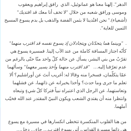
الدهر". إلهنا معنا هو عمانوئيل، الذي
رافق إبراهيم ويعقوب
وموسى ورافق شعبه من خلال "لا تخف أنا معك قد افتديك"
(أشعياء)." نحن افتُدينا لا بثمن الفضة والذهب بل بدم يسوع المسيح
الثمين للغاية".
.
"وبينما هما يتحدّثان ويتجادلان إذ يسوع نفسه قد اقترب منهما"
كأنّه اجتاز المسافة كاملة من عند الآب إلينا. فمسيرة يسوع هي
تقرّبٌ من بني البشر، يسأل عن حالة كلّ واحد منّا حتّى بالرغم من
عدم تعرّفنا إليه…
"قد اقترب منهما وأخذ يسير معهما"
وسألهما
عمّا يتكلّمان، فسخرا منه وقالا له: أغريب أنتَ عن أوراشليم؟ ألا
تعلم ما جرى وما حدث؟ وأخذا يخبرانه عن ذاتهما، عن فشلهما
وتعاستهما، عن الرجل الذي اعتبراه نبياً فتركا كلّ شيءٍ وتبعاه
وانتظرا منه أن يفتدي الشعب ويكون النبيّ المقتدر عند الله فخيّب
أملهما.
من هنا القلوب المنكسرة تتخطى انكسارها في مسيرة مع يسوع
هى ذاتها مسيرة القداس، أتى يسوع اقترب… جاء… دخل…