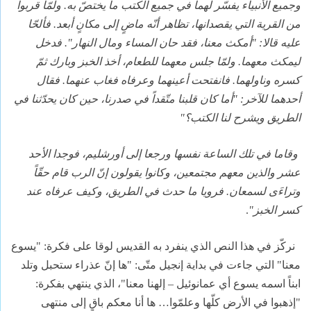
وجميع الأنبياء يفسّر لهما في جميع الكتب ما يختصّ به. ولمّا قربوا
من القرية التي يقصدانها، تظاهر أنّه ماضٍ إلى مكانٍ أبعد. فألحّا
عليه قالا: "أمكث معنا، فقد حان المساء ومال النهار". فدخل
ليمكث معهما. ولمّا جلس معهما للطعام، أخذ الخبز وبارك ثمّ
كسره وناولهما. فانفتحت أعينهما وعرفاه فغاب عنهما. فقال
أحدهما للآخر: "أما كان قلبنا متّقداً في صدرنا، حين كان يحدّثنا في
الطريق ويشرح لنا الكتب؟"
وقاما في تلك الساعة نفسها ورجعا إلى أورشليم، فوجدا الأحد
عشر والذين معهم مجتمعين، وكانوا يقولون إنّ الرب قام حقّاً
وتراءَى لسمعان. فرويا ما حدث في الطريق، وكيف عرفاه عند
كسر الخبز"
.
نركّز
في
هذا النص الذي ينفرد به القديس لوقا على فكرة: "يسوع
معنا" التي جاءت في بداية إنجيل متّى: "ها إنّ عذراء ستحبل وتلد
ابناً اسمه يسوع أي عمانوئيل – إلهنا معنا"، الذي ينتهي بفكرة:
"إذهبوا في الأرض كلّها وعلمّوا… ها أنا معكم باقٍ إلى منتهى