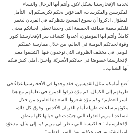
لخدمة الإفخارستيا بشكل لائق. وأنتم أيها الرجال والنساء
المكرسين والمكرسات، المدعوّين بحكم تكريسكم إلى التأمل
المطوّل، اذكروا أن يسوع المسيح ينتظركم في القربان ليغمر
قلبكم بنعمة صداقته الحميمة التي وحدها تعطي لحياتكم معنى
كاملاً. وأنتم أيها المؤمنون، أعيدوا اكتشاف سر الإفخارستيا كنور
وقوة لحياتكم اليومية في العالم، من خلال ممارسة عملكم
اليومي في مختلف الظروف التي توجَدون فيها. اكتشفوا معنى
الإفخارستيا خصوصًا في حياتكم الأسريّة. وأخيرًا، أملي كبيرُ فيكم
أيها الشباب…
أضع أمامكم مثال القديسين، فقد وجدوا في الأفخارستيا غذاءً في
طريقهم إلى الكمال. كم مرّة ذرفوا الدموع في تعاملهم مع هذا
السر العظيم؟ وكم مرّة شعروا بالسعادة الغامرة من خلال
مكوثهم ساعات طويلة أمام القربان الأقدس. وفوق كل ذلك،
لتساعدنا مريم العذراء التي جسّدت في حياتها كلها منطق
الإفخارستيا، " فالكنيسة التي تنظر الى مريم كما إلى مَثَل، مدعوّة
إلى التشبّه بها في علاقتها بهذا السر العظيم".