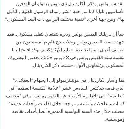
القديس بولس. وذكر الكاردينال دي مونتيتزيمولو أن الهدفين
الأساسيين للبابا كانا من جهة "نشر رسالة الرسول الغنية والتأمل
بها"، ومن جهة أخرى "تنمية مختلف البرامج ذات البعد المسكوني".
حقاً أن بازيليك القديس بولس وديره يتمتعان بتقليد مسكوني. فقد
شهدت سنة القديس بولس رحلات حج قام بها مسيحيون من
طوائف أخرى ومنها بخاصة التقليد الأرثوذكسي. وقد افتتح البابا
بنفسه سنة القديس بولس في 28 يونيو 2008 بحضور البطريرك
المسكوني برتلماوس الأول، حسبما ذكر الكاردينال.
هذا وأشار الكاردينال دي مونتيتزيمولو إلى الإسهام "العقائدي"
الذي قدمه بندكتس السادس عشر "علامة الكنيسة العظيم" في
"تعاليمه" التي تلاها يوم الأربعاء عن القديس بولس، وفي "مختلف
كلماته ومداخلاته وأمثلته ومراجعه خلال لقاءات وأحداث عديدة"
حصلت خلال هذه السنة البولسية المتميزة أيضاً بأحداث ثقافية
وموسيقية.