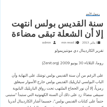
رسول الأمم
سنة القديس بولس انتهت
إلا أن الشعلة تبقى مضاءة
1 يناير, 2013
1 min read
admin
تقرير الكاردينال دي مونتيزيمولو
روما، الثلاثاء 30 يونيو 2009 (Zenit.org)
على الرغم من أن سنة القديس بولس توشك على النهاية وأن
الباب البولسي لبازيليك القديس بولس خارج الأسوار سيغلق
رمزياً، إلا أن نور الحجاج الملتهب تحت رواق البازيليك البابوية
سيبقى مضاءً. زد على ذلك أن السنة الكهنوتية التي ستبدأ "ستبنى
حتماً على كتابات القديس بولس"، حسبما أشار الكاردينال أندريا