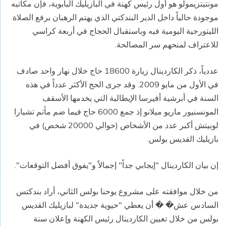
مونتيتزيمولو هو أول رئيس كهنة في البازيليك البابوية، فإن مكاتبه
موجودة حالياً داخل الدير البندكتي الذي يهتم الرهبان برفع الصلاة
الليتورجية اليومية فيه وباستقبال الحجاج في أربعة كراسي
للاعتراف لمنحهم سر المصالحة.
عددياً، ذكر الكاردينال زيارة 18600 حاج خلال نهار واحد صادف
في الأول من مايو 2009. وقد جرى الحج الأكثر عدداً في هذه
السنة في أبرشية أفيرسا الإيطالية التي يخدمها الأسقف
المونسنيور ماريو ميلانو إذ جمع 6000 حاج فيما ضم مأتم تشيارا
لوبيتش أكبر عدد من الأشخاص (حوالي 20000 شخص) في
بازيليك القديس بولس.
إن بيان الكاردينال "إيجابي جداً" إجمالاً و"يفوق أفضل التوقعات".
من خلال موافقته على مشروع يوحنا بولس الثاني، أراد بندكتس
السادس عش� � أن يعطي "حيوية جديدة" لبازيليك القديس
بولس من خلال تعيين الكاردينال رئيس الكهنة وإعلان سنة