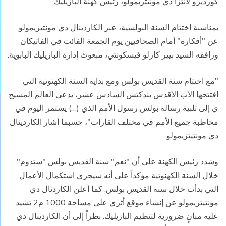
كورديرو لانتزا دي مونيتزيمولو، رئيس كهنة البازيليك.
بمناسبة اختتام السنة البولسية، عبر الكاردينال دي مونتيزيمولو
عن "أفكاره" أمام الصحافيين يوم الجمعة الفائت في الفاتيكان
ورافقه السيد بيير كارلو فيسكونتي، مبعوث إدارة البازيليك البابوية.
"مع اختتام سنة القديس بولس ومع بداية السنة الكهنوتية التي
افتتحها الأب الأقدس بندكتس السادس عشر، يدعى العالم المسيح
ي إلى تلبية رسالة بولس رسول الأمم الذي (…) يستمر اليوم في
مخاطبة جميع الأمم في مختلف القارات"، حسبما أشار الكاردينال
دي مونتيتزيمولو.
وشدد رئيس الكهنة على أن "نعم" سنة القديس بولس "ستدوم"
خلال السنة الكهنوتية مؤكداً على أنه سيجري استكمال الأعمال
التي بدأت خلال سنة القديس بولس. كما أعلن الكاردنال دي
مونتيتزيمولو عن إنشاء موقع أثري على مساحة 1000 م2 تشيد
عليه مبانٍ ضرورية لتنظيم البازيليك. نظراً إلى أن الكاردينال دي