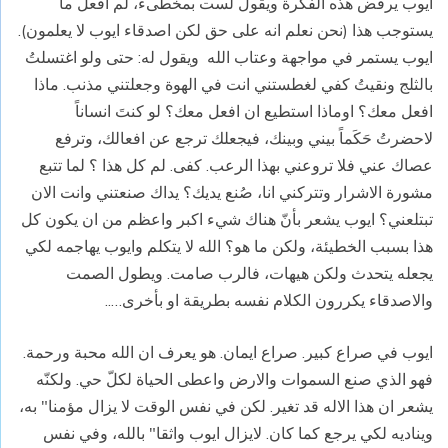
ايوب يرفض هذه الفكرة ويقول لست بمخطىء، لم افعل ما
يستوجب هذا (نحن نعلم انه على حق لكن اصدقاء ايوب لا يعلمون).
ايوب يستمر في مواجهة وعتاب الله
ويقول له: حتى ولو اغتسلتُ
بالثلج ونقيتُ كفي لغطستني انت في الهوة وجعلتني مذنب. ماذا
افعل معك؟ اوماذا استطيع ان افعل معك؟ لو كنتَ انساناً
لاحضرتُ حَكَماً بيني وبينك، فيجعلك ترجع عن افعالك، وترفع
عصاك عني فلا تروعني بهذا الرعب. كفى. لم كل هذا ؟ لما تتبع
مشورة الاشرار وتتركني انا، صُنع يديك؟ يداك صنعتني وانت الان
تبتلعني؟ ايوب يشعر بأنّ هناك شيء اكبر واعظم من ان يكون كل
هذا بسبب الخطيئة، ولكن ما هو؟ الله لا يتكلم وايوب يهاجمه لكي
يجعله يتحدث ولكن هيهات، فالرب صامت. ويطول الصمت
والاصدقاء يكررون الكلام نفسه بطريقة او بأخرى…..
ايوب في صراع كبير. صراع ايمان. هو يعرف ان الله محبة ورحمة.
فهو الذي صنع السموات والارض واعطى الحياة لكلّ حي. ولكنّه
يشعر ان هذا الاله قد تغير. لكن في نفس الوقت لا يزال مؤمنا" به،
ويناديه لكي يرجع كما كان. لايزال ايوب واثقا" بالله، وفي نفس