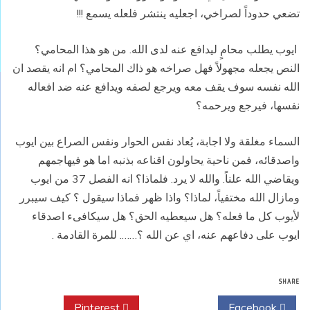
تضعي حدوداً لصراخي، اجعليه ينتشر فلعله يسمع !!!
ايوب يطلب محامٍ ليدافع عنه لدى الله. من هو هذا المحامي؟
النص يجعله مجهولاً فهل صراخه هو ذاك المحامي؟ ام انه يقصد ان
الله نفسه سوف يقف معه ويرجع لصفه ويدافع عنه ضد افعاله
نفسها، فيرجع ويرحمه؟
السماء مغلقة ولا اجابة، يُعاد نفس الحوار ونفس الصراع بين ايوب
واصدقائه، فمن ناحية يحاولون اقناعه بذنبه اما هو فيهاجمهم
ويقاضي الله علناً. والله لا يرد. فلماذا؟ انه الفصل
37 من ايوب
ومازال الله مختفياً، لماذا؟ واذا ظهر فماذا سيقول ؟ كيف سيبرر
لأيوب كل ما فعله؟ هل سيعطيه الحق؟ هل سيكافىء اصدقاء
ايوب على دفاعهم عنه، اي عن الله ؟……. للمرة القادمة .
SHARE
Pinterest
Twitter
Facebook