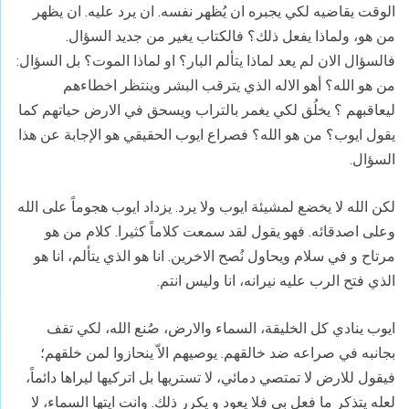
الوقت يقاضيه لكي يجبره ان يُظهر نفسه. ان يرد عليه. ان يظهر
من هو، ولماذا يفعل ذلك؟ فالكتاب يغير من جديد السؤال.
فالسؤال الان لم يعد لماذا يتألم البار؟ او لماذا الموت؟ بل السؤال:
من هو الله؟ أهو الاله الذي يترقب البشر وينتظر اخطاءهم
ليعاقبهم ؟ يخلُق لكي يغمر بالتراب ويسحق في الارض حياتهم كما
يقول ايوب؟ من هو الله؟ فصراع ايوب الحقيقي هو الإجابة عن هذا
السؤال.
لكن الله لا يخضع لمشيئة ايوب ولا يرد. يزداد ايوب هجوماً على الله
وعلى اصدقائه. فهو يقول لقد سمعت كلاماً كثيرا. كلام من هو
مرتاح و في سلام ويحاول نُصح الاخرين. انا هو الذي يتألم، انا هو
الذي فتح الرب عليه نيرانه، انا وليس انتم.
ايوب ينادي كل الخليقة، السماء والارض، صُنع الله، لكي تقف
بجانبه في صراعه ضد خالقهم. يوصيهم الاّ ينحازوا لمن خلقهم؛
فيقول للارض لا تمتصي دمائي، لا تستريها بل اتركيها ليراها دائماً،
لعله يتذكر ما فعل بي فلا يعود و يكرر ذلك. وانت ايتها السماء، لا