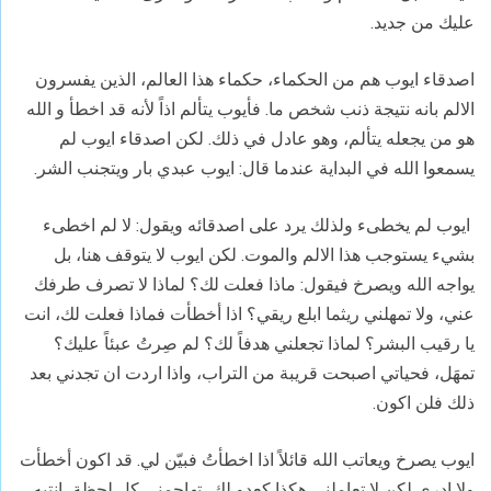
عليك من جديد.
اصدقاء ايوب هم من الحكماء، حكماء هذا العالم، الذين يفسرون
الالم بانه نتيجة ذنب شخص ما. فأيوب يتألم اذاً لأنه قد اخطأ و الله
هو من يجعله يتألم، وهو عادل في ذلك. لكن اصدقاء ايوب لم
يسمعوا الله في البداية عندما قال: ايوب عبدي بار ويتجنب الشر.
ايوب لم يخطىء ولذلك يرد على اصدقائه ويقول: لا لم اخطىء
بشيء يستوجب هذا الالم والموت. لكن ايوب لا يتوقف هنا، بل
يواجه الله ويصرخ فيقول: ماذا فعلت لك؟ لماذا لا تصرف طرفك
عني، ولا تمهلني ريثما ابلع ريقي؟ اذا أخطأت فماذا فعلت لك، انت
يا رقيب البشر؟ لماذا تجعلني هدفاً لك؟ لم صِرتُ عبئاً عليك؟
تمهَل، فحياتي اصبحت قريبة من التراب، واذا اردت ان تجدني بعد
ذلك فلن اكون.
ايوب يصرخ ويعاتب الله قائلاً اذا اخطأتُ فبيّن لي. قد اكون أخطأت
ولا ادري لكن لا تعاملني هكذا كعدو لك، تهاجمني كل لحظة، انتبه،