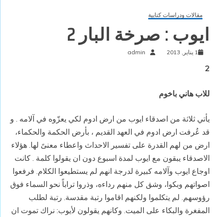
مقالات ودراسات كتابية
ايوب : صرخة البار 2
1 يناير, 2013
admin
2
للاب هاني باخوم
يأتي ثلاثة من اصدقاء
ايوب
من ارض ادوم لكي يعزّوه في
آلامه
. و
قد عُرفت ارض ادوم في العهد القديم
،
بأرض الحكمة والحكماء
،
ارض من لهم القدرة على تفسير الاحداث واعطاء معنىً لها. هؤلاء
الاصدقاء يبقون مع ايوب لمدة اسبوع دون ان يقولوا كلمة
. كانت
اوجاع ايوب وآلامه كبيرة لدرجة انهم لم يستطيعوا الكلام. فرفعوا
اصواتهم وبكوا، وشق كل منهم رداءه، وذروا تراباً نحو السماء فوق
رؤوسهم. لم يتكلموا ولكنهم اقاموا رتبة مقدسة. رتبة لطلب
المفغرة والبكاء على الميت. وكانهم يقولون لأيوب: نراك تموت ان