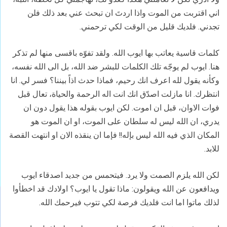
اني اقتربت من الموت واذا اردتَ ان تبحث عني بعد ذلك فلن
تجدني. فلديك قليل من الوقت لكي ترحمني.
كلمات قاسية يعاتب بها ايوب الله. ولقد تفوّه باقسى منها لم تذكر
هنا. ايوب لم يوجّه تلك الكلمات للبشر ضد الله، بل الى الله نفسه،
وكأنه يقول لله اعرف انك رحيم، فماذا حدث اذاً بيننا؟ فسر لي. انا
انتظرك. انا مازلت اصدّق انك انت اله الرحمة والحياة، تعال قبل
فوات الاوان، قبل ان اموت. لكن ايوب بقوله هذا يقول دون ان
يدري، ان الله ليس له سلطان على الموت، او ان الموت هو
المكان الذي فيه الله ليس ب
إ
له!! فإما ان ينقذه الان او انتهت القصة
للابد.
لكن الله يلزم الصمت ولا يرد. فيتحمس من جديد اصدقاء ايوب
ويدافعون عن الله ويقولون: ماذا تقول يا ايوب؟ اولادك قد اخطأوا
لذلك ماتوا اما انت فلديك فرصة لكي تتوب فيرحمك الله.