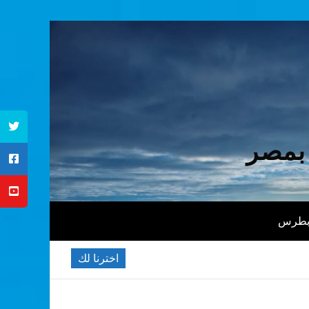
 بمصر
 بطرس
اخترنا لك