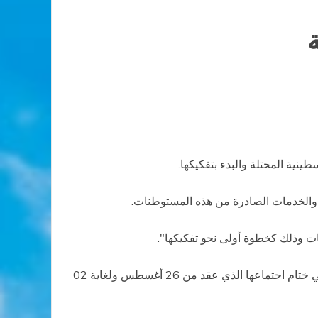
نية المحتلة والبدء بتفكيكها.
والخدمات الصادرة من هذه المستوطنات.
ات وذلك كخطوة أولى نحو تفكيكها".
ترد هذه الدعوة في "بيان حول المستوطنات الإسرائيلية في الأراضي الفلسطينية المحتلة" أقرته اللجنة في جنيف بسويسرا، في ختام اجتماعها الذي عقد من 26 أغسطس ولغاية 02