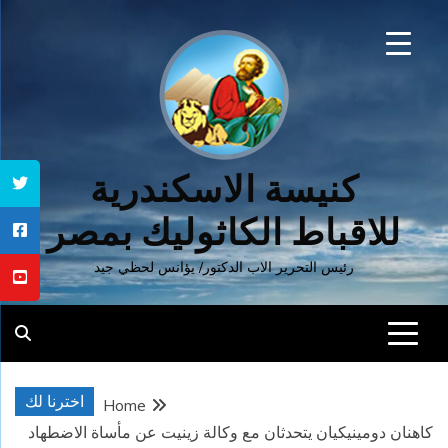
Ski
t
conten
كنيسة الاسكندرية
للاقباط الكاثوليك بمصر
رئيس التحرير الاب الدكتور/ يؤانس لحظي جيد
اخترنا لك
Home
كاهنان دومينيكيان يتحدثان مع وكالة زينيت عن مأساة الاضطهاد