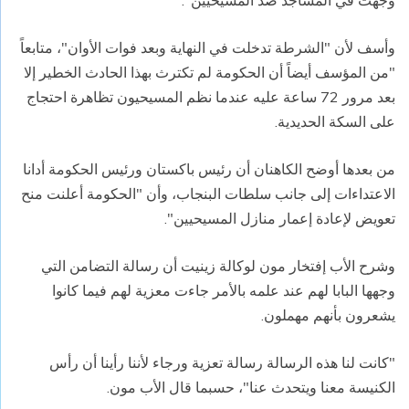
وجهت في المساجد ضد المسيحيين".
وأسف لأن "الشرطة تدخلت في النهاية وبعد فوات الأوان"، متابعاً
"من المؤسف أيضاً أن الحكومة لم تكترث بهذا الحادث الخطير إلا
بعد مرور 72 ساعة عليه عندما نظم المسيحيون تظاهرة احتجاج
على السكة الحديدية.
من بعدها أوضح الكاهنان أن رئيس باكستان ورئيس الحكومة أدانا
الاعتداءات إلى جانب سلطات البنجاب، وأن "الحكومة أعلنت منح
تعويض لإعادة إعمار منازل المسيحيين".
وشرح الأب إفتخار مون لوكالة زينيت أن رسالة التضامن التي
وجهها البابا لهم عند علمه بالأمر جاءت معزية لهم فيما كانوا
يشعرون بأنهم مهملون.
"كانت لنا هذه الرسالة رسالة تعزية ورجاء لأننا رأينا أن رأس
الكنيسة معنا ويتحدث عنا"، حسبما قال الأب مون.