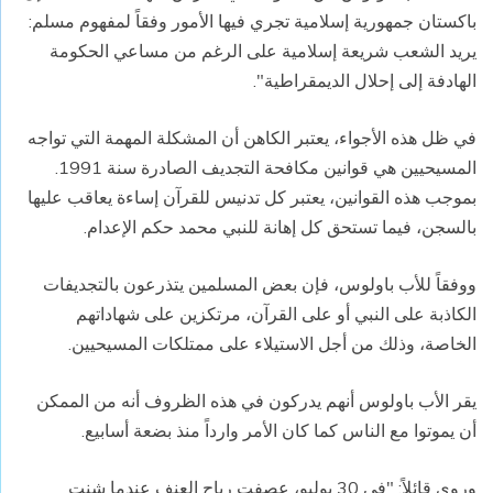
باكستان جمهورية إسلامية تجري فيها الأمور وفقاً لمفهوم مسلم:
يريد الشعب شريعة إسلامية على الرغم من مساعي الحكومة
الهادفة إلى إحلال الديمقراطية".
في ظل هذه الأجواء، يعتبر الكاهن أن المشكلة المهمة التي تواجه
المسيحيين هي قوانين مكافحة التجديف الصادرة سنة 1991.
بموجب هذه القوانين، يعتبر كل تدنيس للقرآن إساءة يعاقب عليها
بالسجن، فيما تستحق كل إهانة للنبي محمد حكم الإعدام.
ووفقاً للأب باولوس، فإن بعض المسلمين يتذرعون بالتجديفات
الكاذبة على النبي أو على القرآن، مرتكزين على شهاداتهم
الخاصة، وذلك من أجل الاستيلاء على ممتلكات المسيحيين.
يقر الأب باولوس أنهم يدركون في هذه الظروف أنه من الممكن
أن يموتوا مع الناس كما كان الأمر وارداً منذ بضعة أسابيع.
وروى قائلاً: "في 30 يوليو، عصفت رياح العنف عندما شنت