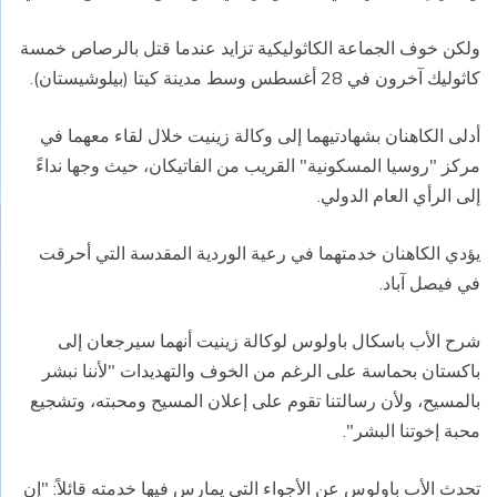
ولكن خوف الجماعة الكاثوليكية تزايد عندما قتل بالرصاص خمسة
كاثوليك آخرون في 28 أغسطس وسط مدينة كيتا (بيلوشيستان).
أدلى الكاهنان بشهادتيهما إلى وكالة زينيت خلال لقاء معهما في
مركز "روسيا المسكونية" القريب من الفاتيكان، حيث وجها نداءً
إلى الرأي العام الدولي.
يؤدي الكاهنان خدمتهما في رعية الوردية المقدسة التي أحرقت
في فيصل آباد.
شرح الأب باسكال باولوس لوكالة زينيت أنهما سيرجعان إلى
باكستان بحماسة على الرغم من الخوف والتهديدات "لأننا نبشر
بالمسيح، ولأن رسالتنا تقوم على إعلان المسيح ومحبته، وتشجيع
محبة إخوتنا البشر".
تحدث الأب باولوس عن الأجواء التي يمارس فيها خدمته قائلاً: "إن