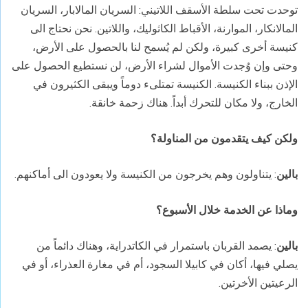
توحدت تحت سلطة الأسقف اللاتيني: السريان المالابار، السريان
المالانكار، الموارنة، الأقباط الكاثوليك، واللاتين. نحن نحتاج الى
كنيسة أخرى كبيرة، ولكن لم يُسمح لنا بالحصول على الأرض،
وحتى وإن وُجدت الأموال لشراء الأرض، لن نستطيع الحصول على
الإذن ببناء الكنيسة. الكنيسة تمتلىء دوماً ويبقى الكثيرون في
الخارج، ولا مكان للتحرك أبداً. هناك زحمة خانقة.
ولكن كيف يتقدمون من المناولة؟
بالين
: يتناولون وهم يخرجون من الكنيسة ولا يعودون الى أماكنهم.
وماذا عن الخدمة خلال الأسبوع؟
بالين
: يصمد القربان باستمرار في الكاتدراية، وهناك دائماً من
يصلي فيها، أكان في كابيلا السجود، أم في مغارة العذراء، أو في
الرعيتين الأخرتين.