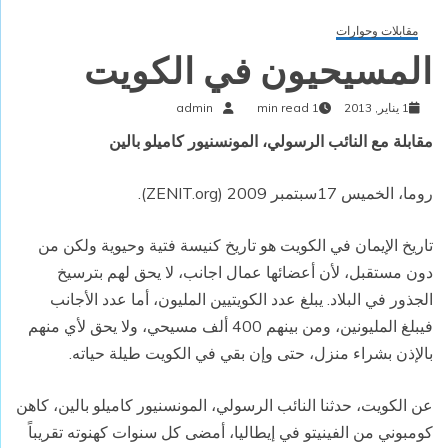
مقابلات وحوارات
المسيحيون في الكويت
1 يناير, 2013
1 min read
admin
مقابلة مع النائب الرسولي، المونسنيور كاميلو بالين
روما، الخميس 17سبتمبر 2009 (ZENIT.org).
تاريخ الإيمان في الكويت هو تاريخ كنيسة فتية وحيوية ولكن من
دون مستقبل، لأن أعضائها عمال اجانب، لا يحق لهم بترسيخ
الجذور في البلاد. يبلغ عدد الكويتيين المليون، أما عدد الأجانب
فيبلغ المليونين، ومن بينهم 400 ألف مسيحي، ولا يحق لأي منهم
بالإذن بشراء منزل، حتى وإن بقي في الكويت طيلة حياته.
عن الكويت، حدثنا النائب الرسولي، المونسنيور كاميلو بالين، كاهن
كومبوني من الفينيتو في إيطاليا، أمضى كل سنوات كهنوته تقريباً