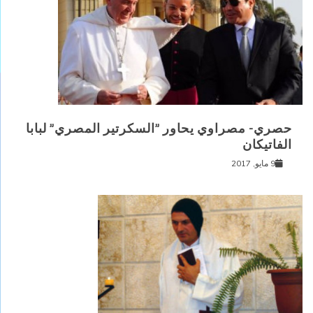
حصري- مصراوي يحاور ”السكرتير المصري” لبابا
الفاتيكان
9 مايو, 2017