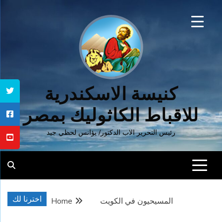
Ski
t
conten
كنيسة الاسكندرية
للاقباط الكاثوليك بمصر
رئيس التحرير الاب الدكتور/ يؤانس لحظي جيد
اخترنا لك
المسيحيون في الكويت
Home