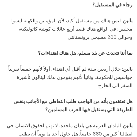
رجاء في المستقبل؟
بالين
: ليس هناك من مستقبل أكيد، لأن المؤمنين والكهنة ليسوا
محليين: في الواقع هناك فقط أربع عائلات كويتية كاثوليكية،
وحوالي 200 مسيحي بروتستانتي.
بما أننا نتحدث عن بلد مسلم، هل هناك اهتداءات؟
بالين
: خلال أربعين سنة لم أقبل أي اهتداء، أولاً لأنهم جميعاُ تقريباً
جواسيس للحكومة، وثانياً لأنهم يقومون بذلك لينالون تأشيرة
السفر الى الخارج.
هل تعتقدون بأنه من الواجب طلب التعاطي مع الأجانب بنفس
الطريقة التي يستقبل فيها الغرب المسلمين؟
بالين
: البلدان الغربية هي بلدان ملحدة، لا تهتم لحقوق الانسان. في
ايطاليا أكثر من 660 جامعاً: هل حاول أحد ما يوماً أن يطلب