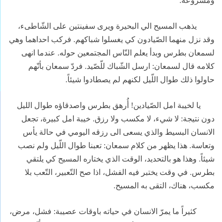
ومشروعه.
يذهب المسيح الي البحيرة ويرى سفينتين على الشّاطىء،
وقد نزل منهما الصّيادون كي يغسلوا شباكهم. فركب احداهما وهي
لسمعان بطرس وبدأ يعلم النّاس المجتمعين حوله. عندما انهى
كلامه قال لسمعان: ارسل الشّباك للّصّيد. فردّ سمعان بأنّهم
حاولوا ذلك طوال اللّيل لكنهم لم يصطادوا شيئاً.
يا لخيبة امل الصّيادين! أُرهق بطرس واصدقاؤه طوال الليل
دون نتيجة: لا شيء، لا مكسب ولا رزق. خيبة امل كبيرة، تجعل
الانسان البسيط والذي يسعى الى رزقه اليومي في حالة يأس
وتعاسة. هذا يظهر من كلام سمعان: تعبنا طوال اللّيل ولم نصب
شيئاً. وهذا هو بالتحديد، الوقت الذي يختاره المسيح كي يلتقي
بطرس. في وقت يختبر فيه الفشل، اذا صح التّعبير، التّعب بلا
مكسب، هناك، التقى به المسيح.
كثيراً ما يمرّ الانسان في حياته باوقات عصيبة: فشل، مرض،