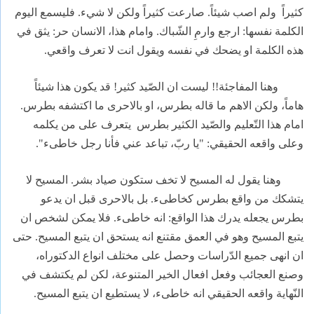
كثيراً
ولم اصب شيئاً. صارعت كثيراً ولكن لا شيء. فليسمع اليوم
الكلمة نفسها: ارجع وارمِ الشّباك. وامام هذا، الانسان حر: يثق في
هذه الكلمة او يضحك في نفسه ويقول انت لا تعرف واقعي.
وهنا المفاجئة!! ليست ان الصّيد كثير! قد يكون هذا شيئاً
هاماً، ولكن الاهم ما قاله بطرس، او بالاحرى ما اكتشفه بطرس.
امام هذا التّعليم والصّيد الكثير بطرس
يتعرف على من يكلمه
وعلى واقعه الحقيقي: "يا ربّ، تباعد عني فأنا رجل خاطىء".
وهنا يقول له المسيح لا تخف ستكون صياد بشر. المسيح لا
يتشكك من واقع بطرس كخاطىء. بل بالاحرى قبل ان يدعو
بطرس يجعله يدرك هذا الواقع: انه خاطىء. فلا يمكن لشخص ان
يتبع المسيح وهو في العمق مقتنع انه يستحق ان يتبع المسيح. حتى
ان انهى جميع الدّراسات وحصل على مختلف انواع الدكتوراه،
وصنع العجائب وفعل افعال الخير المتنوعة، لكن لم يكتشف في
النّهاية واقعه الحقيقي انه خاطىء، لا يستطيع ان يتبع المسيح.