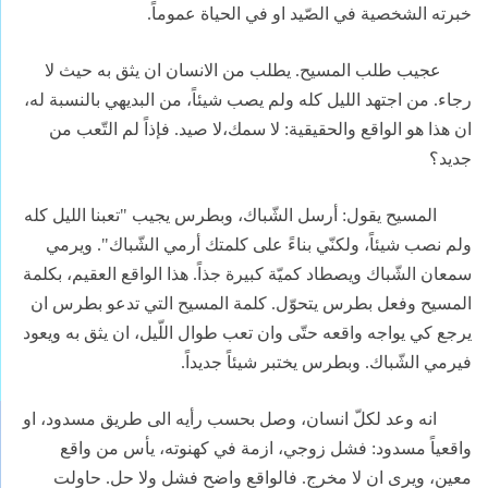
خبرته الشخصية في الصّيد او في الحياة عموماً.
عجيب طلب المسيح. يطلب من الانسان ان يثق به حيث لا
رجاء. من اجتهد الليل كله ولم يصب شيئاً، من البديهي بالنسبة له،
ان هذا هو الواقع والحقيقية: لا سمك،لا صيد. فإذاً لم التّعب من
جديد؟
المسيح يقول: أرسل الشّباك، وبطرس يجيب "تعبنا الليل كله
ولم نصب شيئاً، ولكنّي بناءً على كلمتك أرمي الشّباك". ويرمي
سمعان الشّباك ويصطاد كميّة كبيرة جذاً. هذا الواقع العقيم، بكلمة
المسيح وفعل بطرس يتحوّل. كلمة المسيح التي تدعو بطرس ان
يرجع كي يواجه واقعه حتّى وان تعب طوال اللّيل، ان يثق به ويعود
فيرمي الشّباك. وبطرس يختبر شيئاً جديداً.
انه وعد لكلّ انسان، وصل بحسب رأيه الى طريق مسدود، او
واقعياً مسدود: فشل زوجي، ازمة في كهنوته، يأس من واقع
معين، ويرى ان لا مخرج. فالواقع واضح فشل ولا حل. حاولت