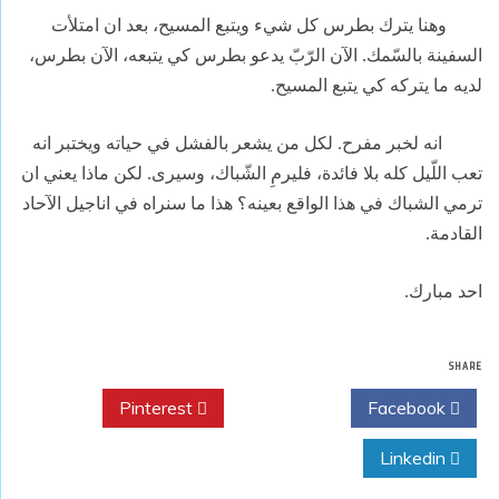
وهنا يترك بطرس كل شيء ويتبع المسيح، بعد ان امتلأت
السفينة بالسّمك. الآن الرّبّ يدعو بطرس كي يتبعه، الآن بطرس،
لديه ما يتركه كي يتبع المسيح.
انه لخبر مفرح. لكل من يشعر بالفشل في حياته ويختبر انه
تعب اللّيل كله بلا فائدة، فليرمِ الشّباك، وسيرى. لكن ماذا يعني ان
ترمي الشباك في هذا الواقع بعينه؟ هذا ما سنراه في اناجيل الآحاد
القادمة.
احد مبارك.
SHARE
Pinterest
Twitter
Facebook
Linkedin