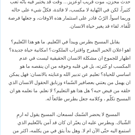
حدث محزن، موت قريب اوعزيز… وقت قد يختبر فيه بأنّه تعب
كثيراً، لكن في النّهاية لا مكسب، لا فائدة، فكلّ شيء على حاله
وربما اسوأ. الرّبّ قادر على استثمار هذه الاوقات، و جعلها فرصة
للّقاء. لقاء قد يغير حياة الانسان.
يقابل المسيح بطرس ويبدأ في التّعليم. ما هو هذا التّعليم؟
اهو اعلان الخبر المفرح واقتراب الملكوت؟ امكانية حياة جديدة؟
اظهار للجموع ان مشكلة الانسان الحقيقية ليست في عدم
المكسب او كثرته، بل في قلبه وخوفه من ان ينقصه ما هو
اساسي للحياة؟ تعليم عن تدبير الله وعنايته بالانسان: فهل يمكن
ان يهمل من يعتني بعصافير السّماء وزنابق الحقول الانسان الذي
خلقه من فيض حبه؟ هل هذا هو التعليم؟ لا نعلم. ما نعلمه هو ان
المسيح تكلّم ، وكلامه جعل بطرس طائعاً له.
المسيح لا يحضر السّمك لسمعان. المسيح يقول له ارمِ
الشّباك. وبطرس عليه ان يعبّر ان كان قد آمن بالتّعليم الذي
استمع اليه حتّى الآن ام لا. وهل بدأ يثق في من يكلمه، اكثر من