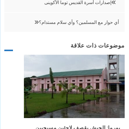
تصفّح
إصدارات أسرة القديس توما الأكوينى
المقالات
أي حوار مع المسلمين؟ وأي سلام مستدام؟
موضوعات ذات علاقة
بورما: الجيش يقصف لاجئين مسيحيين