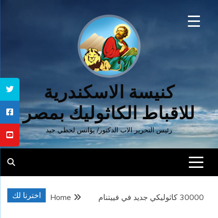
Ski
t
conten
كنيسة الاسكندرية
للاقباط الكاثوليك بمصر
رئيس التحرير الاب الدكتور/ يؤانس لحظي جيد
اخترنا لك
30000 كاثوليكي جديد في فييتنام
Home