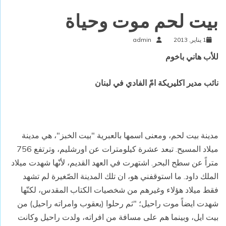
بيت لحم موت وحياة
1 يناير, 2013
admin
للأب هاني باخوم
نائب مدير اكليريكة امّ الفادي في لبنان
مدينة بيت لحم،
ومعنى
اسمها بالعبرية "بيت الخبز"، هي مدينة
ميلاد المسيح. تبعد عشرة كيلومترات عن اورشليم، وترتفع 756
متراً عن سطح البحر. اشتهرت في العهد القديم، لأنّها شهدت ميلاد
الملك داود. ما استوقفني هو، ان تلك المدينة الصّغيرة لم تشهد
فقط ميلاد هؤلاء وغيرهم من شخصيات الكتاب المقدس، لكنّها
شهدت ايضاً موت راحيل؛ "ثم رحلوا (يعقوب وامراته راحيل) من
بيت ايل، وبين
ما
هم على مسافة من افراته، ولدت راحيل وكانت