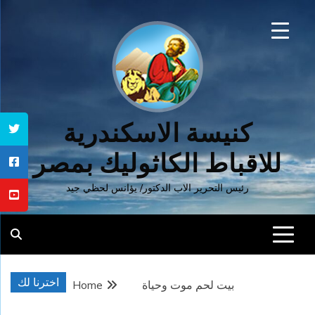
Ski
t
conten
كنيسة الاسكندرية
للاقباط الكاثوليك بمصر
رئيس التحرير الاب الدكتور/ يؤانس لحظي جيد
اخترنا لك
بيت لحم موت وحياة
Home