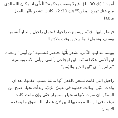
أموت"
(تك 30 : 1).
فيردّ يعقوب بحكمة:" الَعلّي انا مكان الله الذي
منع عنك ثمرة البطن؟"
(تك 30: 2).
كانت
تشعر بانّها بالفعل
مائتة!!
فينظر إليها الرّبّ، ويسمع صراخها، فتحمل راحيل وتلد ابناً تسميه
يوسف. وتحمل ثانيةً ويحين وقت ولادتها!!
وبينما تلد ابنها الثّاني، تشعر بأنّها تحتضر فتسميه "بن أوني" ومعناه
ابن آلامي. هكذا سمّته، ابن اوجاعي وألمي. ويأتي الأب ويسميه
"بنيامين" اي "ابن الخير واليُمن".
راحيل التي كانت تشعر بالفعل أنّها مائتة بسبب عقمها، بعد ان
ولدت ابنَيْن، ونالت حظوة في عينيّ الرّبّ، وبدأت تحيا، اصبح من
الممكن ان تموت لانها ستحيا باستمرار حتّى وإن ماتت. كانت
ترغب في ابن، الله يعطيها اثنين لان عطايا الله تفوق ما يتوقعه
الانسان.