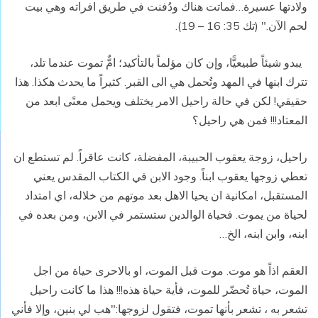
ولادتها عسيرة…فماتت هناك ودُفنت في طريق افراته وهي بيت
لحم الآن."
(تك 35: 16 – 19).
يبدو شيئاً طبيعيًّا، وإن كان مؤلماً بالتأكيد؛ امٌّ تموت عندما تلد،
تترك ابنها في المهد وتُحمل هي الى القبر. كثيراً ما يحدث هكذا. هذا
حقيقي! لكن في حالة راحيل الامر يختلف ويحمل معنًى ابعد من
المعتاد!!! فمن هي راحيل؟
راحيل، زوجة يعقوب الحبيبة، المفضلة، كانت عاقراً. لم تستطع ان
تعطي زوجها يعقوب ابناً. وجود الابن في الكتاب المقدس يعني
المستقبل، امكانية ان يحيا الاهل بعد موتهم من خلاله، اي امتداد
لحياة من يموت. فحياة الوالدين ستستمر في الابن، ومن بعده في
ابنه، وابن ابنه، الخ…
العقم اذاً هو موت. موت قبل الموت، او بالاحرى حياة من اجل
الموت، حياة تُحضّر للموت، فأية حياة هذه!!! هذا ما كانت راحيل
تشعر به ، تشعر بأنها تموت، فتقول لزوجها:"هب لي بنين، وإلا فأني