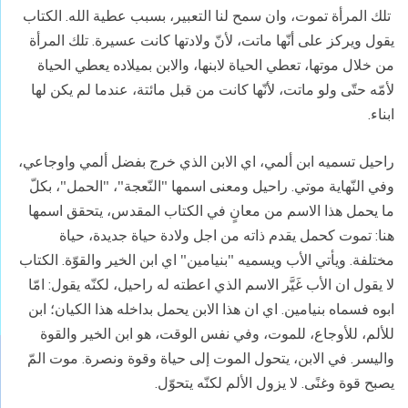
تلك المرأة تموت، وان سمح لنا التعبير، بسبب عطية الله. الكتاب
يقول ويركز على أنّها ماتت، لأنّ ولادتها كانت عسيرة. تلك المرأة
من خلال موتها، تعطي الحياة لابنها، والابن بميلاده يعطي الحياة
لأمّه حتّى ولو ماتت، لأنّها كانت من قبل مائتة، عندما لم يكن لها
ابناء.
راحيل تسميه ابن ألمي، اي الابن الذي خرج بفضل ألمي واوجاعي،
وفي النّهاية موتي. راحيل ومعنى اسمها "النّعجة"، "الحمل"، بكلّ
ما يحمل هذا الاسم من معانٍ في الكتاب المقدس، يتحقق اسمها
هنا: تموت كحمل يقدم ذاته من اجل ولادة حياة جديدة، حياة
مختلفة. ويأتي الأب ويسميه "بنيامين" اي ابن الخير والقوّة. الكتاب
لا يقول ان الأب غَيَّر الاسم الذي اعطته له راحيل، لكنّه يقول: امّا
ابوه فسماه بنيامين. اي ان هذا الابن يحمل بداخله هذا الكيان؛ ابن
للألم، للأوجاع، للموت، وفي نفس الوقت، هو ابن الخير والقوة
واليسر. في الابن، يتحول الموت إلى حياة وقوة ونصرة. موت المّ
يصبح قوة وغنًى. لا يزول الألم لكنّه يتحوّل.