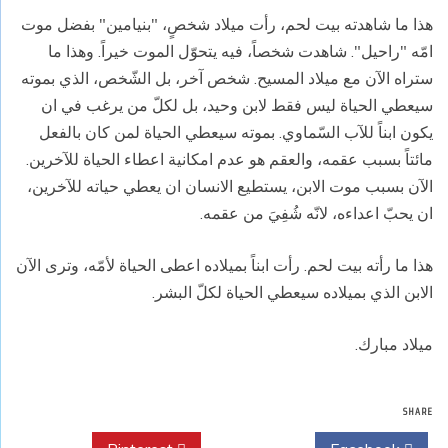
هذا ما شاهدته بيت لحم، رأت ميلاد شخصٍ، "بنيامين" بفضل موت
امّه "راحيل". شاهدت شخصاً، فيه يتحوّل الموت خيراً. وهذا ما
ستراه الآن مع ميلاد المسيح. شخص آخر، بل الشّخص، الذي بموته
سيعطي الحياة ليس فقط لابن وحيد، بل لكلّ من يرغب في ان
يكون ابناً للآب السّماوي. بموته سيعطي الحياة لمن كان بالفعل
مائتاً بسبب عقمه، والعقم هو عدم امكانية اعطاء الحياة للآخرين.
الآن بسبب موت الابن، يستطيع الانسان ان يعطي حياته للآخرين،
ان يحبّ اعداءه، لانّه شُفِيَ من عقمه.
هذا ما رأته بيت لحم. رأت ابناً بميلاده اعطى الحياة لأمّه، وترى الآن
الابن الذي بميلاده سيعطي الحياة لكلّ البشر.
ميلاد مبارك.
SHARE