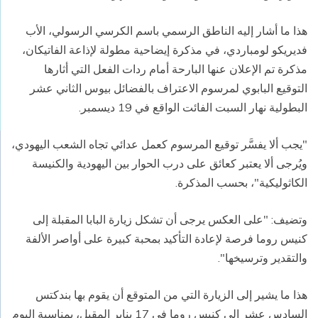
هذا ما أشار إليه الناطق الرسمي باسم الكرسي الرسولي، الأب
فديريكو لومباردي، في مذكرة إيضاحية مطولة لإذاعة الفاتيكان،
مذكرة تم الإعلان عنها البارحة أمام ردات الفعل التي أثارها
التوقيع البابوي لمرسوم الاعتراف بالفضائل بيوس الثاني عشر
البطولية نهار السبت الفائت الواقع في 19 ديسمبر.
"يجب ألا يفسَّر توقيع المرسوم كعمل عدائي تجاه الشعب اليهودي،
ويُرجى ألا يعتبر كعائق على درب الحوار بين اليهودية والكنيسة
الكاثوليكية"، بحسب المذكرة.
وتضيف: "على العكس يرجى أن تشكل زيارة البابا المقبلة إلى
كنيس روما فرصة لإعادة التأكيد بمحبة كبيرة على أواصر الألفة
والتقدير وترسيخها".
هذا ما يشير إلى الزيارة التي من المتوقع أن يقوم بها بندكتس
السادس عشر إلى كنيس روما في 17 يناير المقبل، بمناسبة اليوم