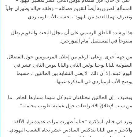
"على أي حال، فإن اهتمام بيوس الثاني عشر بمصير اليهود –
المسألة الضرورية أيضاً لتقويم فضائله – وقلقه حياله يظهران جلياً
ويعترف بهما العديد من اليهود"، بحسب الأب لومباردي.
هذا ويشدد الناطق الرسمي على أن مجال البحث والتقويم يظل
مفتوحاً في المستقبل أمام المؤرخين.
من جهة أخرى، وعلى الرغم من إعلان المرسومين حول الفضائل
البطولية للبابا يوحنا بولس الثاني والبابا بيوس الثاني عشر في
اليوم عينه، إلا أن ذلك "لا يعني التشابه بين الحالتين"، حسبما
يوضح الأب لومباردي في المذكرة عينها.
ويضيف: "إن الحالتين مختلفتان تتبع كل منهما مسارها الخاص. ما
من سبب لإطلاق الافتراضات حول عملية تطويب محتملة".
ويرد في ختام المذكرة: "ختاماً ظهرت مرات عديدة نوايا الألفة
والاحترام من البابا بندكتس السادس عشر تجاه الشعب اليهودي.