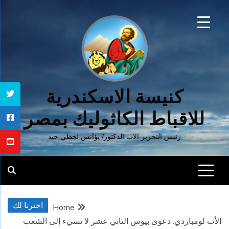
Ski
t
conten
كنيسة الاسكندرية
للاقباط الكاثوليك بمصر
رئيس التحرير الاب الدكتور/ يؤانس لحظي جيد
اخترنا لك
Home
الأب لومباردي: دعوى بيوس الثاني عشر لا تسيء إلى الشعب