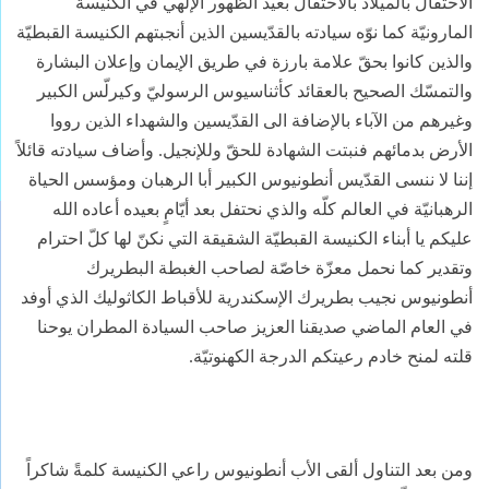
الاحتفال بالميلاد بالاحتفال بعيد الظهور الإلهي في الكنيسة
المارونيّة كما نوّه سيادته بالقدّيسين الذين أنجبتهم الكنيسة القبطيّة
والذين كانوا بحقّ علامة بارزة في طريق الإيمان وإعلان البشارة
والتمسّك الصحيح بالعقائد كأثناسيوس الرسوليّ وكيرلّس الكبير
وغيرهم من الآباء بالإضافة الى القدّيسين والشهداء الذين رووا
الأرض بدمائهم فنبتت الشهادة للحقّ وللإنجيل. وأضاف سيادته قائلاً
إننا لا ننسى القدّيس أنطونيوس الكبير أبا الرهبان ومؤسس الحياة
الرهبانيّة في العالم كلّه والذي نحتفل بعد أيّامٍ بعيده أعاده الله
عليكم يا أبناء الكنيسة القبطيّة الشقيقة التي نكنّ لها كلّ احترام
وتقدير كما نحمل معزّة خاصّة لصاحب الغبطة البطريرك
أنطونيوس نجيب بطريرك الإسكندرية للأقباط الكاثوليك الذي أوفد
في العام الماضي صديقنا العزيز صاحب السيادة المطران يوحنا
قلته لمنح خادم رعيتكم الدرجة الكهنوتيّة.
ومن بعد التناول ألقى الأب أنطونيوس راعي الكنيسة كلمةً شاكراً