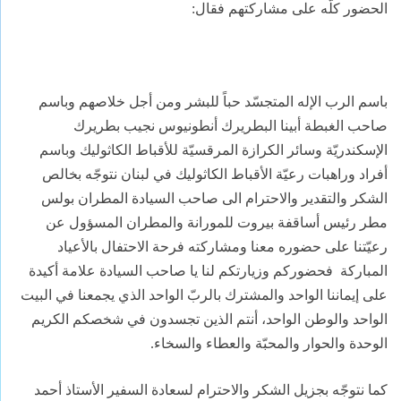
الحضور كلّه على مشاركتهم فقال:
باسم الرب الإله المتجسّد حباً للبشر ومن أجل خلاصهم وباسم
صاحب الغبطة أبينا البطريرك أنطونيوس نجيب بطريرك
الإسكندريّة وسائر الكرازة المرقسيّة للأقباط الكاثوليك وباسم
أفراد وراهبات رعيّة الأقباط الكاثوليك في لبنان نتوجّه بخالص
الشكر والتقدير والاحترام الى صاحب السيادة المطران بولس
مطر رئيس أساقفة بيروت للمورانة والمطران المسؤول عن
رعيّتنا على حضوره معنا ومشاركته فرحة الاحتفال بالأعياد
المباركة
فحضوركم وزيارتكم لنا يا صاحب السيادة علامة أكيدة
على إيماننا الواحد والمشترك بالربّ الواحد الذي يجمعنا في البيت
الواحد والوطن الواحد، أنتم الذين تجسدون في شخصكم الكريم
الوحدة والحوار والمحبّة والعطاء والسخاء.
كما نتوجّه بجزيل الشكر والاحترام لسعادة السفير الأستاذ أحمد