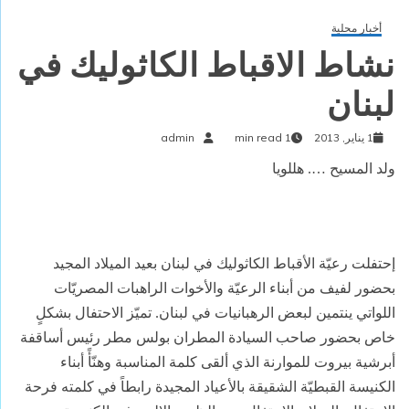
أخبار محلية
نشاط الاقباط الكاثوليك في
لبنان
1 يناير, 2013
1 min read
admin
ولد المسيح …. هللويا
إحتفلت رعيّة الأقباط الكاثوليك في لبنان بعيد الميلاد المجيد
بحضور لفيف من أبناء الرعيّة والأخوات الراهبات المصريّات
اللواتي ينتمين لبعض الرهبانيات في لبنان. تميّز الاحتفال بشكلٍ
خاص بحضور صاحب السيادة المطران بولس مطر رئيس أساقفة
أبرشية بيروت للموارنة الذي ألقى كلمة المناسبة وهنّأً أبناء
الكنيسة القبطيّة الشقيقة بالأعياد المجيدة رابطاً في كلمته فرحة