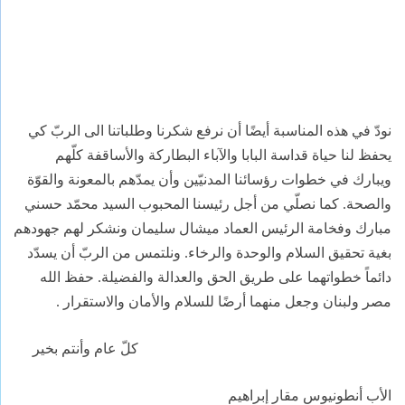
نودّ في هذه المناسبة أيضًا أن نرفع شكرنا وطلباتنا الى الربّ كي
يحفظ لنا حياة قداسة البابا والآباء البطاركة والأساقفة كلّهم
ويبارك في خطوات رؤسائنا المدنيّين وأن يمدّهم بالمعونة والقوّة
والصحة. كما نصلّي من أجل رئيسنا المحبوب السيد محمّد حسني
مبارك وفخامة الرئيس العماد ميشال سليمان ونشكر لهم جهودهم
بغية تحقيق السلام والوحدة والرخاء. ونلتمس من الربّ أن يسدّد
دائماً خطواتهما على طريق الحق والعدالة والفضيلة. حفظ الله
مصر ولبنان وجعل منهما أرضًا للسلام والأمان والاستقرار .
كلّ عام وأنتم بخير
الأب أنطونيوس مقار إبراهيم