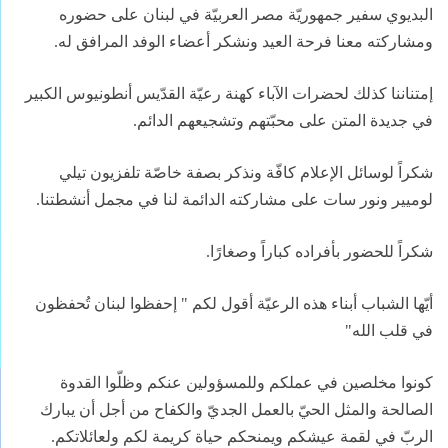
البديوي سفير جمهوريّة مصر العربيّة في لبنان على حضوره
ومشاركته معنا فرحة العيد ونشكر أعضاء الوفد المرافق له.
إمتناننا كذلك لحضرات الآباء كهنة رعيّة القدّيس أنطونيوس الكبير
في جديدة المتن على محبّتهم وتشجيعهم الدائم.
شكراً لوسائل الإعلام كافّة ونذكر بصفة خاصّة تلفزيون تيلي
لوميير ونور سات على مشاركته الدائمة لنا في مجمل أنشطتنا.
شكراً للحضور بأفراده كباراً وصغارًا.
أيّها الشباب أبناء هذه الرعيّة أقول لكم " إحفظوا لبنان تُحفظون
في قلب الله"
كونوا مخلصين في عملكم وللمسؤولين عنكم وظلّوا القدوة
الصالحة والمثل الحيّ بالعمل الجديّ والكفاح من أجل أن يبارك
الربّ في لقمة عيشكم ويمنحكم حياة كريمة لكم ولعائلاتكم.