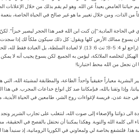
 حياتنا الغامض بعيداً عن الله. وهو لم يقم بذلك من خلال الإعلانات 
ً من الذات، ومن خلال تغيير ما هو غير صالح في الحياة الخاصة، بنعمة ا
ي الحاجة المادية:"إن كنت ابن الله فمر هذا الحجر ليصير خبزاً". لك
راجع تث 8: 3). بعدها يُري الشيطان يسوع ممالك الأرض كلها ويقول: كل ذلك سيكون ملك
المحاولة ويرفضها: "للرب إلهك تسجد وإياه وحده تعبد" (راجع لو 4: 5-8؛ تث 6: 13
ننا ان نجعل من الله محط اختبارنا!
لبشرية معياراً حقيقياً واحداً: الطاعة، والمطابقة لمشيئة الله، التي هي
اتنا، وإذا وثقنا بالله، فبإمكاننا صد كل انواع خداعات المجرب. في هذا 
، في جنة عدن، فريسة لإغواءات روح الشر، طامعين في الحياة الأبدية، م
ودة الى ذواتنا والإصغاء إلى صوت الله، لنتغلب على تجارب الشرير ونج
ء الى كلمة الله والتوبة. وهكذا يمكننا أن نحتفل بالفصح في الحقيقة، م
هذا. فلتشفع بخاصة لي ولمعاوني في الكوريا الرومانية، إذ سنبدأ هذا ا