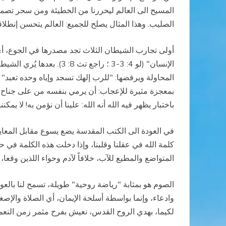
المسيح الى العالم ليحررنا من الخطيئة ومن سحر تصميم
الصليب. وهذا المثال يصلح للجميع: العالم يتحسن إنطلاقا
أولى تجارب الشيطان الثلاث تجد مصدرها في الجوع، أي ف
الإنسان" (لو 4: 3-3 ؛ 
باختبار يظهر فيه الله أنه الله: علينا أن نؤمن به! لا يمك
في العودة الى الكتب المقدسة يضع يسوع مقابل المعايير ا
كلمة الله في عقلنا وقلبنا، وإذا دخلت هذه الكلمة في حي
المتواضع والمطيع للآب، خلافاً لآدم وحواء اللذين وقعا
الصوم هو بمثابة "رياضة روحية" طويلة، تسمح لنا بالع
وادعاء، وإنما بواسطة أسلحة الإيمان، أي الصلاة والإصغا
لكيما، بهدي الروح القدس، نعيش بفرح مثمر زمن النعمة 