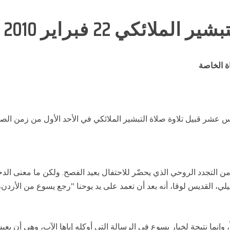
ملائكي 22 فبراير 2010
ة الخاصة
ادس عشر قبيل تلاوة صلاة التبشير الملائكي في الأحد الأول من زمن الص
، زمن التجدد الروحي الذي يحضّر للاحتفال بعيد الفصح. ولكن ما معنى ا
إنجيلي، القديس لوقا، أنه بعد أن تعمد على يد يوحنا "رجع يسوع من الأر
 وإنما نتيجة لخيار يسوع في الرسالة التي أوكله إياها الآب، وهي أن يع