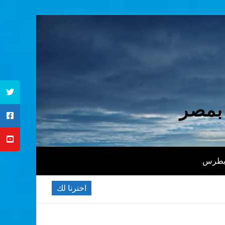
 بمصر
 بطرس
اخترنا لك