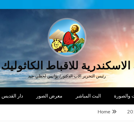
الاسكندرية للاقباط الكاثوليك
رئيس التحرير الاب الدكتور/ يؤانس لحظي جيد
 والصورة
البث المباشر
معرض الصور
دار القديس
Home