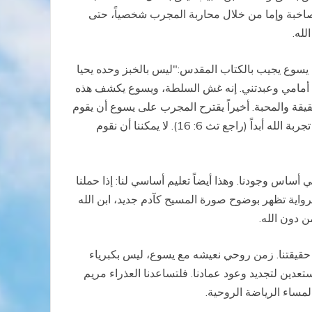
الصاخبة وإما من خلال محاربة المجرب شخصياً، حتى
لله.
نّ يسوع يجيب بالكتاب المقدس:"ليس بالخبز وحده يحيا
اً لك إذا سجدت أمامي وعبدتني. إنه غش السلطة، ويسوع يكشف هذه
). لا لعبادة السلطة، بل العبادة فقط لله، للحقيقة والمحبة. أخيراً يقترح المجرب على يسوع أن يقوم
بمعجزة مثيرة للإعجاب: أن يرمي بنفسه من على جناح الهيكل لتخلصه الملائكة، ليؤمن به الجميع. لكن يسوع يجيب أنه لا يمكن تجربة الله أبداً (راجع تث 6: 16). لا يمكننا أن نقوم
 أساس وجودنا. وهذا أيضاً تعليم أساسي لنا: إذا حملنا
الرواية تظهر بوضوح صورة المسيح كآدم جديد، ابن الله
ن دون الله.
د حقيقتنا. زمن روحي نعيشه مع يسوع، ليس بكبرياء
ستعدين لتجديد وعود عمادنا. فلتساعدنا العذراء مريم
لمساء الرياضة الروحية.