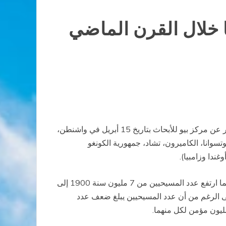
 خلال القرن الماضي
شهدت السنوات المئة الماضية ارتفاعاً حاداً في عدد المؤمنين المسيحيين والمسلمين في إفريقيا. هذا ما يكشف عنه تقرير صدر عن مركز بيو للأبحاث بتاريخ 15 أبريل في واشنطن،
25000 إفريقي في الفترة الممتدة بين ديسمبر 2008 وأبريل 2009، وأجري بستين لغة وفي 19 بلداً (بوتسوانا، الكاميرون، تشاد، جمهورية الكونغو
وغندا وزامبيا).
ووفقاً للتقرير، فإن عدد المسلمين في إفريقيا جنوب الصحراء ارتفع من 11 مليون سنة 1900 إلى 234 مليون سنة 2010، فيما ارتفع عدد المسيحيين من 7 مليون سنة 1900 إلى
لى الرغم من أن عدد المسيحيين يبلغ ضعف عدد