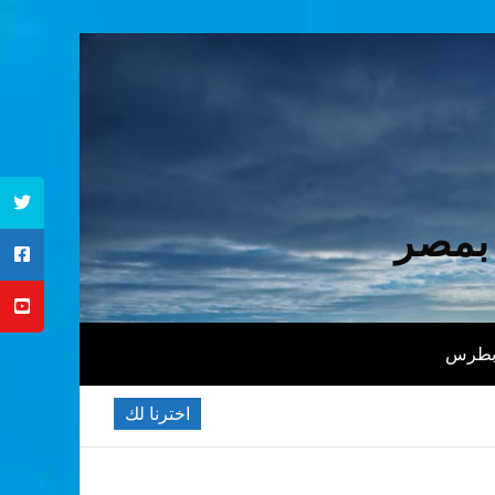
 بمصر
 بطرس
اخترنا لك