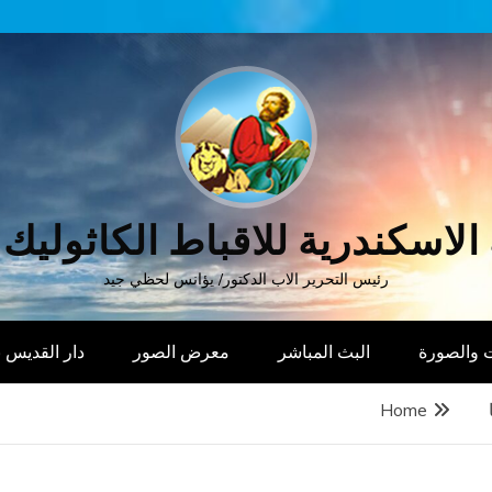
الاسكندرية للاقباط الكاثوليك
رئيس التحرير الاب الدكتور/ يؤانس لحظي جيد
 والصورة
البث المباشر
معرض الصور
دار القديس
Home