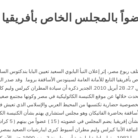
واً بالمجلس الخاص بأفريقيا
تلف ربوع مصر، إثر إعلان النبأ البابوي السعيد تعيين البابا بندكتوس 
أفريقيا التابع للأمانة العامة لسينودس الأساقفة بروما.
نيافة الأنبا كيرلس وليم في حضور أعمال المجلس يومي 27، 28 أبريل 2010. الجدير 
 ألقى سيادته مداخلة تحدث خلالها عن موقع الكنيسة الكاثوليكية في مصر وكونها م
 بخصوصية حضارية تكتسبها من المحيط العربي والإسلامي الذي تعيش فيه
الأساقفة بحاضرة الفاتيكان وهو مجلس استشاري يهتم بشأن الكنيسة الكا
وحاصل على درجة الدكتوراه من جا