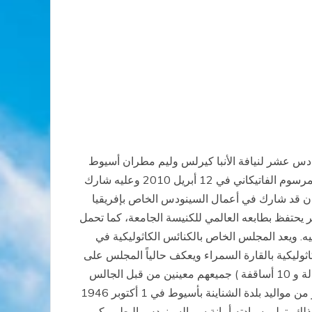
السادس عشر لنيافة الأنبا كيرلس وليم مطران أسيوط
وقد صدر المرسوم الفاتيكاني في 12 أبريل 2010 وعليه شارك
ذكره أن سيادة المطران كيرلس وليم كان قد شارك في أعمال السينودس الخاص بإفريقيا
جتمع صغير يحتفظ بطابعه العالمي للكنيسة الجامعة، كما تحمل
. ويعد المجلس الخاص بالكنائس الكاثوليكية في
ثوليكية بالقارة السمراء ويعكف حالياً المجلس على
إعداد الإرشاد الرسولي الخاص الذي يعلنه قداسه البابا بشأن إفريقيا. يضم المجلس في عضويته ( 15 ) عضواً من بينهم ( 5 كرادلة و 10 أساقفة ) جميعهم معينين من قبل الجالس
سعيداً على كرسي مار بطرس. والعضو الجديد صاحب النيافة الأنبا كيرلس وليم مطران أسيوط كبرى ايبارشيات الصعيد بمصر من مواليد بلدة الشناينة بأسيوط في 1 أكتوبر 1946
معة الجريجوريانا بروما 1983 ويتولى إدارة ايبارشية أسيوط منذ 3 يونيه 1990 حتى الآن كذلك يتولى سيادته أمانة سر السينودس البطريركي