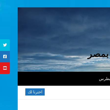
 بمصر
 بطرس
اخترنا لك