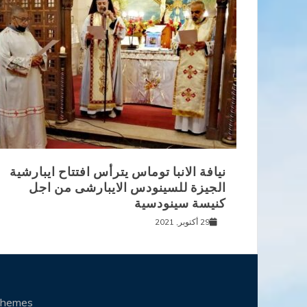
نيافة الانبا توماس يترأس افتتاح ايبارشية
الجيزة للسينودس الايبارشى من اجل
كنيسة سينودسية
29 أكتوبر, 2021
Themes