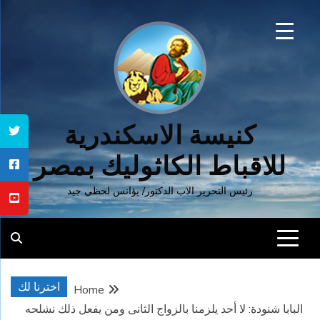
Ski
t
conten
كنيسة الاسكندرية
للاقباط الكاثوليك بمصر
رئيس التحرير الاب الدكتور/ يؤانس لحظي جيد
اخترنا لك
Home
البابا شنودة: لا أحد يلزمنا بالزواج الثانى ومن يفعل ذلك نشلحه