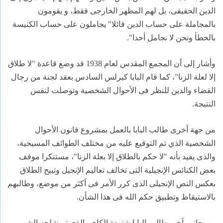
الدين
الحقيقى، بل لهم المظهر الخارجى فقط، و يقومون
بالمجاملة على حساب الدين
قائلا" يجاملون على حساب الكنيسة
بالخطأ ونحن لا نجامل أحدا
".
وأشار إلى أن المجمع المقدس لعام 1938 قد وضع قاعدة "لا طلاق
إلا لعلة
الزنا"، كما قام البابا كيرلس السادس بعقد لجنة من رجال
القضاء والدين
للنظر فى الأحوال الشخصية وتوصلت لنفس
النتيجة
.
من جهة أخرى طالب البابا بالعمل بمشروع قانون الأحوال
الشخصية الذي تم
التوقيع عليه من مختلف الطوائف المسيحية،
والذى يفيد بأنه "لا حكم بالطلاق
إلا بعلة الزنا"، مستنكرا موقف
بعض الكنائس الإنجيلية التى تخالف تعاليم
الإنجيل وتبيح الطلاق
بعكس النص الإنجيلى الذى كرر الأمر فى أكثر من موضع،
وطالبهم
بالاستيقاظ وتطبيق حكم الله فى هذا الشأن
.
من جانب آخر، طالب البابا شنودة الكاهن الذى تم شلحه الشهر