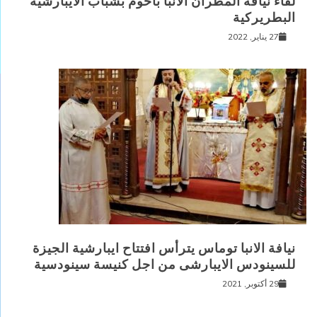
لقاء نيافة المطران الانبا باخوم بشباب الايبارشية
البطريركية
27 يناير, 2022
نيافة الانبا توماس يترأس افتتاح ايبارشية الجيزة
للسينودس الايبارشى من اجل كنيسة سينودسية
29 أكتوبر, 2021