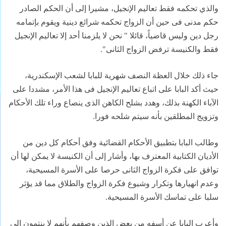
والذي تحكمه فقط تعاليم الإنجيل،
مشيرا إلى أن الحكم الصادر
حكم مدنى فى حين أن الزواج تحكمه شرائع دينية
ويقوم بإتمامه
رجل دين وليس قاضياً، قائلا " نحن لا يلزمنا أحد إلا تعاليم
الإنجيل
فقط والكنيسة ترفض الزواج الثانى
".
جاء ذلك خلال العظة النصف شهرية للبابا لشعب الإسكندرية،
حيث أكد البابا
على اتباع تعاليم الإنجيل فى هذا الأمر، مشددا على
الآباء الكهنة بذلك،
وهدد بشلح الكاهن الذى ينصاع وراء تلك الأحكام
وتزويج المطلقين بأنه سيتم
شلحه فورا
.
وطالب البابا بتطبيق الأحكام القضائية وفق أحكام كل دين من
الأديان
الكتابية المعترف بها، وأشار إلى أن الكنيسة لا يمكن لها أن
توافق على
فكرة الزواج الثانى حرصا على الأسرة المسيحية،
وعدم انهيارها وتكرار وشيوع
فكرة الزواج والطلاق مما قد يؤثر
سلبا على تماسك الأسرة المسيحية
.
وأعرب البابا عن أسفه من بعض الذين وصفهم بأنهم لا ينتمون إلى