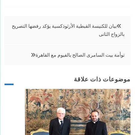
تصفّح
بيان للكنيسة القبطية الأرثوذكسية يؤكد رفضها التصريح
بالزواج الثانى
المقالات
توأمة بيت السامرى الصالح بالفيوم مع القاهرة
موضوعات ذات علاقة