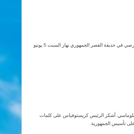
ننشر في ما يلي الخطاب الذي تلاه قداسة البابا بندكتس السادس عشر لدى لقائه بالسلطات المدنية وبالسلك الدبلوماسي القبرصي في حديقة القصر الجمهوري نهار السبت 5 يونيو
ديبلوماسي. أشكر الرئيس كريستوفياس على كلمات
على تأسيس الجمهورية.