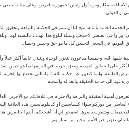
 الأساقفة مكاريوس، أول رئيس لجمهورية قبرص. وعلى مثاله، ينبغي ع
ي أو الدولي.
 تتم الخدمة العامة بأمانة، تتيح لنا أن ننمو في الحكمة والنزاهة وتحقيق
ن، ورأوا في العنصر الأخلاقي وسيلة لبلوغ هذا الهدف. بالنسبة لهم، ول
ق القويم، في السعي لتحقيق كل ما هو حق وحسن وجميل.
خلقها الله، وجميعنا مدعوون لنعزز الوحدة ولنبني عالماً أكثر عدلاً وأ
ا أكثر على الحقائق العميقة وتتعزز حريتنا في التزامها بما هو حسن. لقد 
ي يدعونا الى خدمة الحقيقة والعدالة والمحبة.
فون أهمية الحقيقة والنزاهة والاحترام في علاقاتكم مع الآخرين. العلا
ء أساسي من دوركم سواء كسياسيين أو كديبلوماسيين. هذه العلاقة الشخ
لمجتمعات وشعوب بأسرها. اسمحوا لي أن أشجعكم، أنتم الحاضرين هنا 
تالي تعزيز خير الأمم، وخير من تمثلونهم.