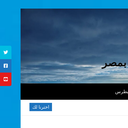
 بمصر
 بطرس
اخترنا لك