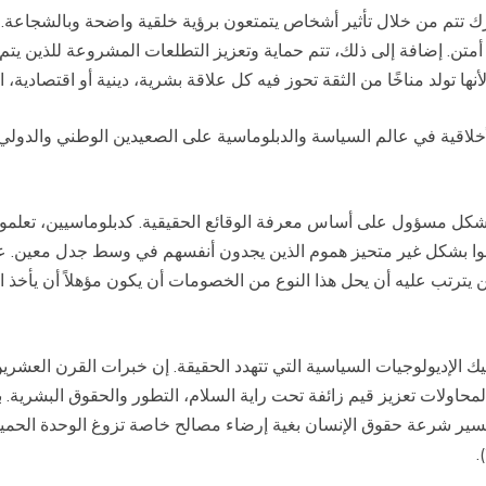
رك تتم من خلال تأثير أشخاص يتمتعون برؤية خلقية واضحة وبالشجاعة. 
ن. إضافة إلى ذلك، تتم حماية وتعزيز التطلعات المشروعة للذين يتم تمث
ا تولد مناخًا من الثقة تحوز فيه كل علاقة بشرية، دينية أو اقتصادية، ا
الأخلاقية في عالم السياسة والدبلوماسية على الصعيدين الوطني والدولي
بشكل مسؤول على أساس معرفة الوقائع الحقيقية. كدبلوماسيين، تعلمو
موا بشكل غير متحيز هموم الذين يجدون أنفسهم في وسط جدل معين. ع
رتب عليه أن يحل هذا النوع من الخصومات أن يكون مؤهلاً أن يأخذ الخ
فكيك الإديولوجيات السياسية التي تتهدد الحقيقة. إن خبرات القرن العشر
 لمحاولات تعزيز قيم زائفة تحت راية السلام، التطور والحقوق البشرية. ب
 تفسير شرعة حقوق الإنسان بغية إرضاء مصالح خاصة تزوغ الوحدة الحم