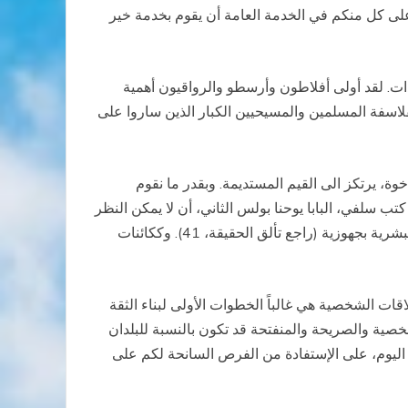
لى كل منكم في الخدمة العامة أن يقوم بخدمة خير
 الذات. لقد أولى أفلاطون وأرسطو والرواقيون أهمية
لفلاسفة المسلمين والمسيحيين الكبار الذين ساروا على
خوة، يرتكز الى القيم المستديمة. وبقدر ما نقوم
كتب سلفي، البابا يوحنا بولس الثاني، أن لا يمكن النظر
الى الالتزام الأخلاقي كقانون يفرض ذاته من الخارج ويفترض الطاعة، وإنما كتعبير عن حكمة الله ذاتها، التي تخضع لها الحرية البشرية بجهوزية (راجع تألق الحقيقة، 41). وككائنات
قات الشخصية هي غالباً الخطوات الأولى لبناء الثقة
صية والصريحة والمنفتحة قد تكون بالنسبة للبلدان
اليوم، على الإستفادة من الفرص السانحة لكم على