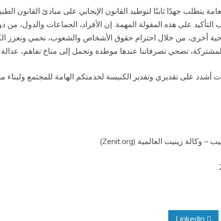
امة يتطلب جهدًا ثابتًا لتوطيد القانون الإيجابي على مبادئ القانون الطبيع
التأكيد على هذه المقولة المهمة. إن الأفراد، الجماعات والدول، من دو
 ناحية أخرى، من خلال احترام حقوق الأشخاص والشعوب، نحمي ونعزز الك
 المشتركة، تضحي تصرفاتنا عندها موطدة وتحمل إلى مناخ تفاهم، عدالة 
ت أشدد على تقديري وتقدير الكنيسة لخدمتكم الهامة للمجتمع ولبناء مست
 – وكالة زينيت العالمية (
Zenit.org
)
Linkedin