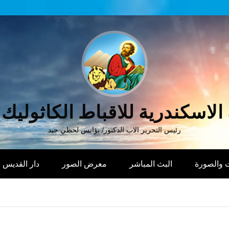
الاسكندرية للاقباط الكاثوليك
رئيس التحرير الاب الدكتور/ يؤانس لحظي جيد
 والصورة
البث المباشر
معرض الصور
دار القديس