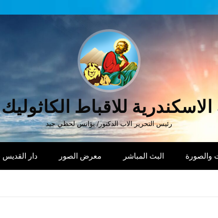
الاسكندرية للاقباط الكاثوليك
رئيس التحرير الاب الدكتور/ يؤانس لحظي جيد
 والصورة
البث المباشر
معرض الصور
دار القديس