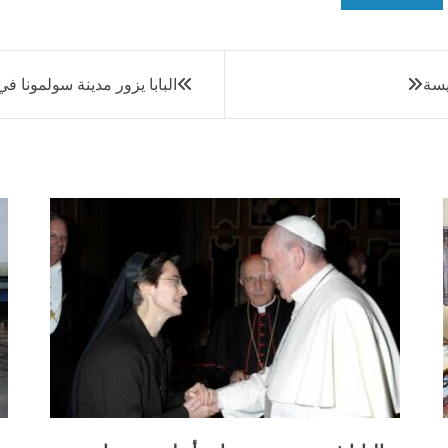
يسة
البابا يزور مدينة سولمونا ف