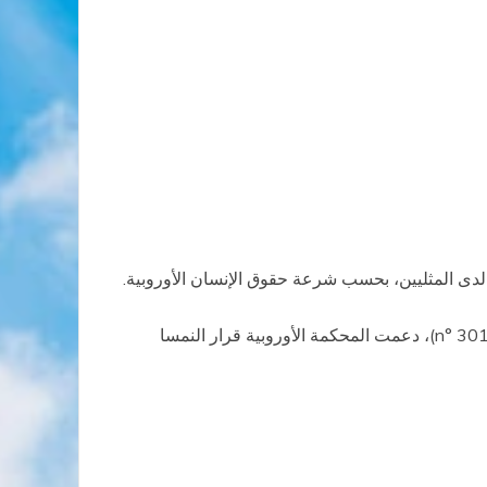
 لدى المثليين، بحسب شرعة حقوق الإنسان الأوروبية.
وبالعودة الى مسألة رفض الحكومة النمساوية تشريع زواج مثلي في 24 يونيو الماضي (قضية شالك وكوف ضد النمسا n° 30141/04)، دعمت المحكمة الأوروبية قرار النمسا