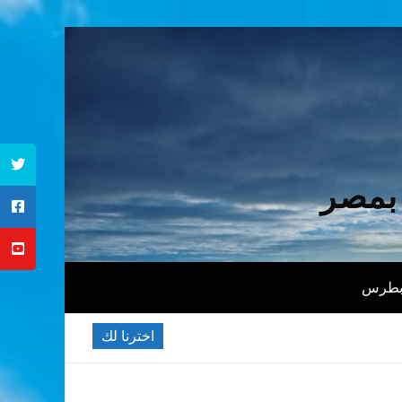
 بمصر
 بطرس
اخترنا لك