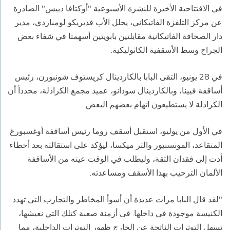
في الافتتاحية الأخيرة للنشرة الأسبوعية "أوكتافا دييس" الصادرة
عن مركز التلفزة الفاتيكاني، يحلل الأب فديريكو لومباردي، مدير
دار الصحافة الفاتيكانية مقابلتين بابويتين أسهمتا في شفاء بعض
الجراح وسط الأسقفية الكاثوليكية.
في 28 يونيو، التقى البابا بالكاردينال كريستوف شونبورن، رئيس
أساقفة فيينا، وبالكاردينال سودانو، عميد مجمع الكرادلة، محدداً أن
الكرادلة لا يستطيعون اتهام بعضهم البعض.
في الأول من يوليو، استقبل أسقف روما رئيس أساقفة أوغسبورغ
المتقاعد، المونسنيور والتر ميكسا، ليؤكد على استقالته بعد أخطاء
أدت إلى فقدان الثقة، وليطلب في الوقت عينه من الأساقفة
الألمان الترحيب بهذا الأسقف ومساعدته.
"لقد قال البابا مرات عديدة أن أسوأ المخاطر والتجارب التي تهدد
الكنيسة موجودة في داخلها. في أزمنة صعبة كتلك التي نعيشها،
تسهل التوترات الناتجة عن الخارج ظهور التوترات الداخلية، مما