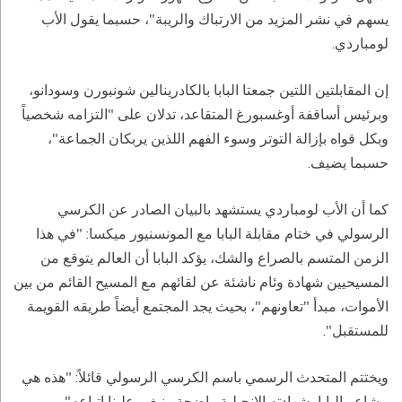
يسهم في نشر المزيد من الارتباك والريبة"، حسبما يقول الأب
لومباردي.
إن المقابلتين اللتين جمعتا البابا بالكادرينالين شونبورن وسودانو،
وبرئيس أساقفة أوغسبورغ المتقاعد، تدلان على "التزامه شخصياً
وبكل قواه بإزالة التوتر وسوء الفهم اللذين يربكان الجماعة"،
حسبما يضيف.
كما أن الأب لومباردي يستشهد بالبيان الصادر عن الكرسي
الرسولي في ختام مقابلة البابا مع المونسنيور ميكسا: "في هذا
الزمن المتسم بالصراع والشك، يؤكد البابا أن العالم يتوقع من
المسيحيين شهادة وئام ناشئة عن لقائهم مع المسيح القائم من بين
الأموات، مبدأ "تعاونهم"، بحيث يجد المجتمع أيضاً طريقه القويمة
للمستقبل".
ويختتم المتحدث الرسمي باسم الكرسي الرسولي قائلاً: "هذه هي
مشاعر البابا، شهادته الإنجيلية واضحة. ينبغي علينا اتباعه".