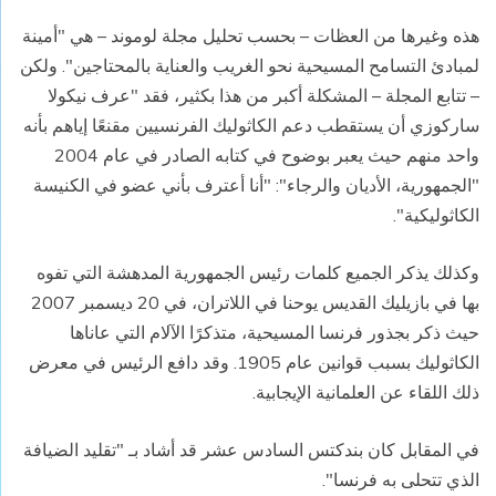
هذه وغيرها من العظات – بحسب تحليل مجلة لوموند – هي "أمينة
لمبادئ التسامح المسيحية نحو الغريب والعناية بالمحتاجين". ولكن
– تتابع المجلة – المشكلة أكبر من هذا بكثير، فقد "عرف نيكولا
ساركوزي أن يستقطب دعم الكاثوليك الفرنسيين مقنعًا إياهم بأنه
واحد منهم حيث يعبر بوضوح في كتابه الصادر في عام 2004
"الجمهورية، الأديان والرجاء": "أنا أعترف بأني عضو في الكنيسة
الكاثوليكية".
وكذلك يذكر الجميع كلمات رئيس الجمهورية المدهشة التي تفوه
بها في بازيليك القديس يوحنا في اللاتران، في 20 ديسمبر 2007
حيث ذكر بجذور فرنسا المسيحية، متذكرًا الآلام التي عاناها
الكاثوليك بسبب قوانين عام 1905. وقد دافع الرئيس في معرض
ذلك اللقاء عن العلمانية الإيجابية.
في المقابل كان بندكتس السادس عشر قد أشاد بـ "تقليد الضيافة
الذي تتحلى به فرنسا".