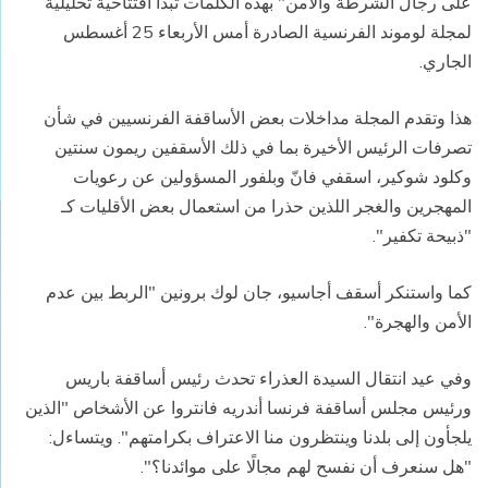
على رجال الشرطة والأمن" بهذه الكلمات تبدأ افتتاحية تحليلية
لمجلة لوموند الفرنسية الصادرة أمس الأربعاء 25 أغسطس
الجاري.
هذا وتقدم المجلة مداخلات بعض الأساقفة الفرنسيين في شأن
تصرفات الرئيس الأخيرة بما في ذلك الأسقفين ريمون سنتين
وكلود شوكير، اسقفي فانّ وبلفور المسؤولين عن رعويات
المهجرين والغجر اللذين حذرا من استعمال بعض الأقليات كـ
"ذبيحة تكفير".
كما واستنكر أسقف أجاسيو، جان لوك برونين "الربط بين عدم
الأمن والهجرة".
وفي عيد انتقال السيدة العذراء تحدث رئيس أساقفة باريس
ورئيس مجلس أساقفة فرنسا أندريه فانتروا عن الأشخاص "الذين
يلجأون إلى بلدنا وينتظرون منا الاعتراف بكرامتهم". ويتساءل:
"هل سنعرف أن نفسح لهم مجالًا على موائدنا؟".