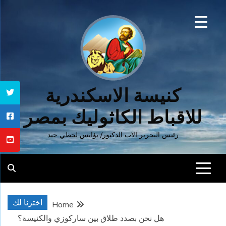
Ski
t
conten
كنيسة الاسكندرية
للاقباط الكاثوليك بمصر
رئيس التحرير الاب الدكتور/ يؤانس لحظي جيد
اخترنا لك
Home
هل نحن بصدد طلاق بين ساركوزي والكنيسة؟