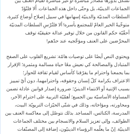
تشكلّ بدورها مصادر مباشرة أو غير مباشرة لقيام العنف بين
الجماعات الدينيّة، بل وحتّى داخل هذه الجماعات. أَلا فلتُؤَدّ
السلطات المدنيّة والدينيّة إسهامها في سبيل إصلاح أوضاع كثيرة،
متوخّيةً الخير العامّ للمجتمع بأسره! ألا فلتُرْسِ السلطات المدنيّة
أحقّيّة حكم القانون من خلال توفير عدالة حقيقيّة توقف
المحرِّضين على العنف ومؤجِّجيه عند حدّهم!
ويحتوي النص أيضًا على توصيات هامّة: تشريع القلوب على الصفح
المتبادل والمصالحة كي نعيش معًا حياة مسالمة ومثمرة؛ الإقرار
بما يجمعنا واحترام ما يفرّقنا كأساس لقيام ثقافة للحوار؛
الاعتراف بكرامة كلّ إنسان وحقوقه، واحترامهما، دون أيّ تمييز
بسبب الإتنية أو الانتماء الدينيّ؛ ضرورة إصدار قوانين عادلة تضمن
المساواة الأساسيّة بين الجميع؛ أهمّيّة التربية على احترام الآخر،
ومحاورته، ومؤاخاته، وذلك في شتّى الحيّزات التربويّة: البيت،
المدرسة، الكنائس، المساجد. بذلك نتوصّل إلى معاكسة العنف بين
الطوائف، وإلى تعزيز السلام والانسجام بين مختلف الجماعات
الدينيّة. إنّ ما يعلّمه الرؤساء الدينيّون، إضافة إلى المصنّفات