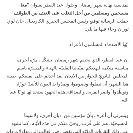
لمناسبة نهاية شهر رمضان وحلول عيد الفطر بعنوان "
معا
مسيحيين ومسلمين من أجل التغلب على العنف بين الطوائف
".
حملت الرسالة توقيع رئيس المجلس الحبري الكاردينال جان لوي
توران وجاء فيها ما يلي:
أيّها الأصدقاء المسلمون الأعزاء،
إن عيد الفطر، الذي يختتم شهر رمضان، يشكّل، مرّة أخرى،
مناسبة ملائمة لنهديكم تمنّياتنا القلبيّة بالهناء والمسرّة باسم
المجلس البابويّ للحوار بين الأديان. لقد أخذتم على أنفسكم، طيلة
هذا الشهر، أن تصلّوا، وتصوموا، وتمدّوا يد العون للأشدّ عوزًا،
وتوطّدوا أواصر القربى والصداقة. هذه الجهود ستجد لها ثوابًا عند
الله.
ويسرني أن أعرف بأنّ مؤمنين من أديان أخرى، ولاسيما
المسيحيّة، هم على قُرب روحيّ منكم في هذه الأيّام، كما تشهد
على ذلك اللقاءات الودّيّة التي تفضي في الغالب إلى مداولات ذات