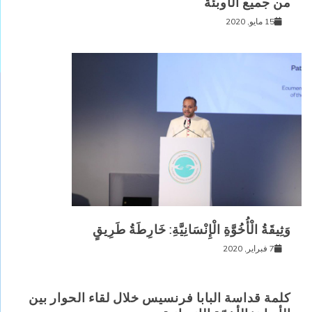
من جميع الأوبئة
15 مايو, 2020
وَثِيقَةُ الْأُخُوَّةِ الْإِنْسَانِيَّةِ: خَارِطَةُ طَرِيقٍ
7 فبراير, 2020
كلمة قداسة البابا فرنسيس خلال لقاء الحوار بين