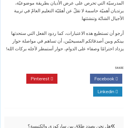
المدرسيّة التي تحرص على عرض الأديان بطريقة موضوعيّة،
يرتديان أهميّة حاسمة لا تقلّ عن أهمّيّة التعليم العامّ في تربية
الأجيال الشابّة وتنشئتها.
أرجو أن تستطيع هذه الاعتبارات، كما ردود الفعل التي ستحدثها
بينكم وبين أصدقائكم المسيحيّين، أن تساهم في مواصلة حوار
يزداد احترامًا وصفاء على الدوام، حوار أستمطر لأجله بركات الله!
SHARE
Pinterest
Twitter
Facebook
Linkedin
تصفّح
هل نحن بصدد طلاق بين ساركوزي والكنيسة؟