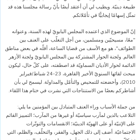
طبيعة دينيّة. ويطيب لي أن أعتقد أيضًا بأنّ رسالة مجلسنا هذه قد
تمثّل إسهامًا إيجابيًّا في تأمّلاتكم.
إنّ الموضوع الذي اعتمده المجلس البابويّ لهذه السنة، وعنوانه
"معًا، مسيحيّين ومسلمين، من أجل التغلّب على العنف بين
الطوائف"، هو مع الأسف من قضايا الساعة، أقلّه في بعض مناطق
العالم. ولجنة الحوار المشتركة بين المجلس البابويّ ولجنة الأزهر
الدائمة لحوار الأديان السماويّة قد اصطفته، على كلّ حال، ليكون
مبحث لقائها السنويّ الأخير (القاهرة، 23-24 شباط/فبراير
2010)، وأخضعته للتمحيص والتأمّل والمداولة. ليسمح لي بأن
أشاطركم بعضًا من الاستنتاجات التي نشرت في ختام هذا اللقاء.
من جملة الأسباب وراء العنف المتبادل بين المؤمنين ما يلي:
التلاعب بالدين لمآرب سياسيّة أو غيرها من المآرب؛ التمييز القائم
على الإتنيّة أو على الهويّة الدينيّة؛ الانقسامات والتوتّرات
الاجتماعيّة. أضف إلى ذلك الجهل، والفقر، والتخلّف، والظلم، التي