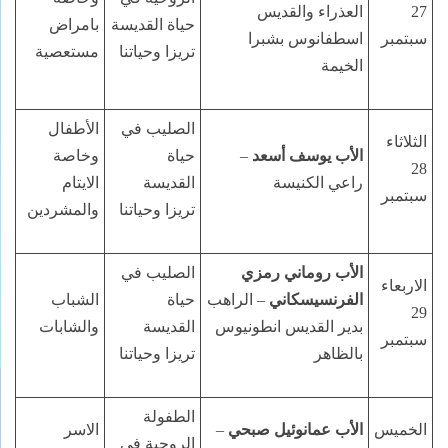
27
العذراء والقديس
حياة القديسة
بامراض
سبتمبر
اسطفانوس بشبرا
تريزا وحياتنا
مستعصية
الخيمة
الصليب في
الأطفال
الثلاثاء
الأب يوسف أسعد
–
حياة
وخاصة
28
راعي الكنيسة
القديسة
الايتام
سبتمبر
تريزا وحياتنا
والمشردين
الأب روماني رمزي
الصليب في
الاربعاء
الفرنسيسكاني
– الراهب
حياة
الشباب
29
بدير القديس انطونيوس
القديسة
والشابات
سبتمبر
بالظاهر
تريزا وحياتنا
الطفولة
الخميس
الأب عمانوئيل صبحي
–
الاسر
الروحية في