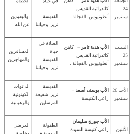
الجمعة
الأب هدية تامر
–
كاهن
في حياة
الخطأة
24
كاتدرائية القديس
القديسة
والبعيدين
سبتمبر
أنطونيوس بالفجالة .
تريزا وحياتنا
عن الله
الصلاة في
السبت
الأب هدية تامر
–
كاهن
حياة
المسافرين
25
كاتدرائية القديس
القديسة
والمهاجرين
سبتمبر
أنطونيوس بالفجالة .
تريزا وحياتنا
القديسة
الدعوات
الأحد 26
الأب يوسف أسعد
–
تريزا
شفيعة
الكهنوتية
سبتمبر
راعي الكنيسة
المرسلين
والرهبانية
الأب جورج سليمان
–
الطفولة
المرضى
الأثنين
راعي كنيسة السيدة
الروحية في
وخاصة