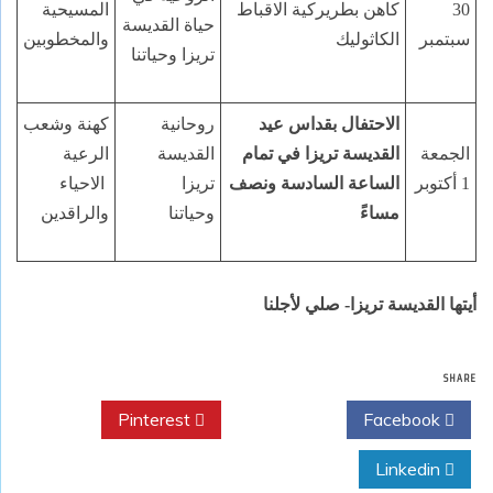
30
كاهن بطريركية الاقباط
المسيحية
حياة القديسة
سبتمبر
الكاثوليك
والمخطوبين
تريزا وحياتنا
الاحتفال بقداس عيد
روحانية
كهنة وشعب
الجمعة
القديسة تريزا في تمام
القديسة
الرعية
1 أكتوبر
الساعة السادسة ونصف
تريزا
الاحياء
مساءً
وحياتنا
والراقدين
أيتها القديسة تريزا- صلي لأجلنا
SHARE
Pinterest
Twitter
Facebook
Linkedin