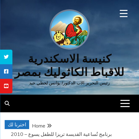
Ski
t
conten
كنيسة الاسكندرية
للاقباط الكاثوليك بمصر
رئيس التحرير الاب الدكتور/ يؤانس لحظي جيد
اخترنا لك
Home
برنامج تُساعية القديسة تريزا للطفل يسوع – 2010