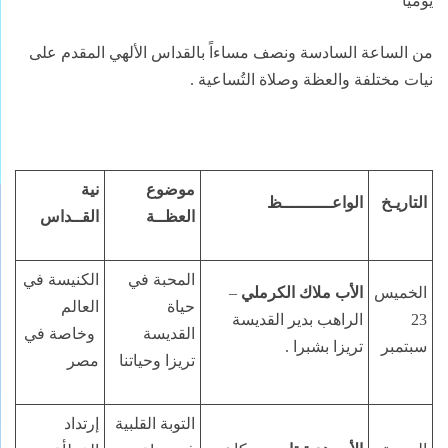
يومياً
من الساعة السادسة ونصف مساءاً بالقداس الألهي المقدم على
نيات مختلفة والعظة وصلاة التُساعية .
موضوع
نية
التاريـخ
الواعــــــــــظ
العظــة
القــداس
المحبة في
الكنيسة في
الخميس
الأب ملاك الكرملي
–
حياة
العالم
23
الراهب بدير القديسة
القديسة
وخاصة في
سبتمبر
تريزا بشبرا .
تريزا وحياتنا
مصر
التوبة القلبية
إرتداد