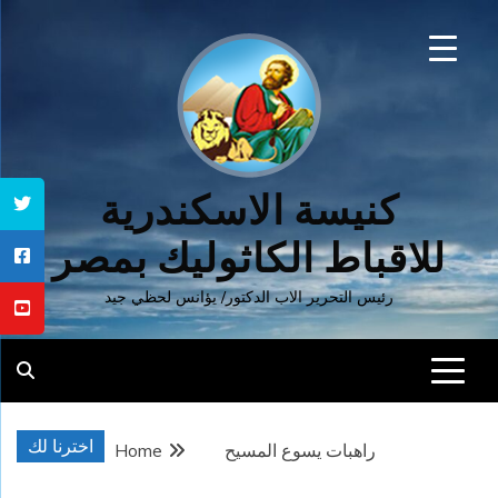
Ski
t
conten
كنيسة الاسكندرية
للاقباط الكاثوليك بمصر
رئيس التحرير الاب الدكتور/ يؤانس لحظي جيد
اخترنا لك
راهبات يسوع المسيح
Home