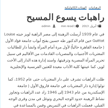
الرهبانيات
الهيئات الكاثوليكية
راهبات يسوع المسيح
9 أبريل, 2013
1 min read
admin
في عام 1939 أرسلت الرهبنة إلى مصر الراهبة لويز جيته Louise
Guittat حين قام الدكتور طه حسين بفتح أبواب جامعة فؤاد الأول
( جامعة القاهرة حالياً) لأول مرة أمام المرأة وانشأ دار للطالبات
المغتربات الأجنبيات والمصريات القادمات من الأقاليم في سبيل
تحرير المرأة المصرية وترقيتها، واسند إدارة هذه الدار إلى الأخت
لويز، كما عينتها كلية الآداب معيدة للغتين الفرنسية والإنجليزية
ظلت الراهبات تشرف على دار المغتربات حتى عام 1952، كما
تولوا إدارة دار المغتربات في جامعة فاروق الأول ( جامعة
الإسكندرية من عام 1943 إلى 1946 زاد عدد الراهبات وتجاوز
نشاط الرهبنة حدود الوجه البحري وتوغل في مدن وقرى الوجه
القبلي، فعملت الراهبات في التمريض وقمن بالمساعدة في