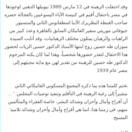
وقد احتفلت الرهبنة في 12 مارس 1989 بيوبيلها الذهبي لوجودها
في مصر باحتفال أقيم في كنيسة الآباء اليسوعيين بالفجالة حضره
صاحب الغبطة البطريرك الأنبا اسطفانوس الثاني والمنسيور
جيوفاني موريتي سفير الفاتيكان السابق بالقاهرة وعدد كبير من
الراهبات والرهبان يمثلون مختلف الرهبانيات، وقد أنابت السيدة
سوزان طه حسين زوج ابنتها الأستاذ الدكتور حسين الزيات لحضور
هذا الاحتفال لتعذر حضورها شخصياً، وهذا لما كان يكنه المرحوم
الدكتور طه حسين للرهبنة من تقدير لهن مع بداية مجيئهم إلى
مصر عام 1939
نختم كلمتنا هذه بما ذكره المجمع المسكوني الفاتيكاني الثاني
مشيراً إلى رغبة الرهبنة في التأقلم وتنفيذ توصيات المجلس: ” …
أن أفراح وآمال وأحزان وشدائد البشر، خاصة الفقراء والمتألمين
منهم، في زمننا هذا، انما هي أفراح وآمال وأحزان وشدائد تلاميذ
المسيح.