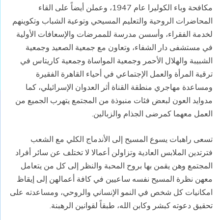
مكافحة وباء الكوليرا عام 1947، وعملن أيضاً على القاء
المحاضرات الروحية والتعليم المسيحي وتوعية الشباب وتكوينهم
لخدمة الفقراء، وأسسن مدرسة للممرضات والإسعافات الأولية
في مستشفى دار الشفاء، وتعاون مع جمعية الصعيد وجمعية
الشبيبة والهلال الأحمر وجمعية المواساة وجمعية كاريتاس في
ترقية المرأة والعمل الإجتماعي في أحياء القاهرة الفقيرة
ومساعدة مهاجري منطقة القناة أثر العدوان الإسرائيلي، كما
مدوايد العون لبعض فئات منبوذة من المجتمع يتهرب الجميع من
العمل معهما كمرضى الجذام والزبالين.
تسعى راهبات يسوع المسيح إلى الأندماج الكلي مع الشعب
فترتدين الملابس العادية وتزاولن أعمالا لا تختلف عن سائر أفراد
المجتمع وهن يقمن بها بروح المحبة والنظر إلى كل من يتعامل
معهن نظرة المسيح نفسه ساعيين في كافة أعمالهن إلى إيقاظ
امكانيات كل شخص في النمو الإنساني والروحي، ومساعدته على
تحقيق دعوته كبشر وكابن الله، طبقاً لقوانين الرهبنة.