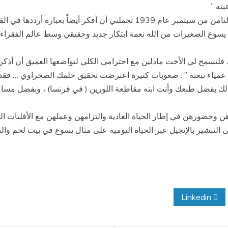
يته ”
إن عائلتكم الرهبانية التي نشأت في الفقر الكامل في الثامن من سبتمبر عام 1939
ت يسوع الصغيرات من الله نعمة ابتكار جديد وحقيقي وسط عالم الفقراء
 فلتسمح لي الأخت مادلين مع احترامي الكلي لتواضعها العميق أن أذكر ال
وبثقة عمياء تبعته ” . صعوبات كثيرة اعترضت تحقيق حلمك الصحراوي … 
ك بفضل طبعك وأنت ابنه مقاطعة اللورين ( في فرنسا) ، وبفضل مساع
دهن وحضورهن في إطار الحياة العادية والتزامهن وعملهن مع الأقليات
التبشير بالإنجيل عبر الحياة اليومية على مثال يسوع في بيت لحم والن
Linkedin