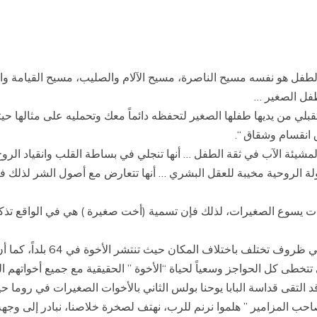
لطفل هو نفسه مسيح الناصرة، مسيح الآلام والصليب، مسيح القيامة وال
طفل الصغير …
ل تقبلي من يديها طفلها الصغير لتحفظه دائماً معك وتحمليه على مثالها ح
انقسام وشقاق “.
مشيئة الآب في ثقة الطفل … أنها تنجلي في بساطة القلب وانقياد الروح
ة الروحية مخيبة للعقل البشري … أنها تتعارض مع أصول الشر لذلك فإن 
ات يسوع الصغيرات، لذلك فإن تسمية (أخت صغيرة ) هي في الواقع تذكي
إن الأخوات الصغيرات يحاولن أن
 التقى قداسة البابا يوحنا بولس الثاني بالأخوات الصغيرات في روما حي
احب المزامير ” هلموا نرنم للرب، نهتف لصخرة خلاصنا، نبادر إلى وجهه 