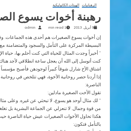
الرهبانيات
الهيئات الكاثوليكية
رهبنة أخوات يسوع الص
9 أبريل, 2013
1 min read
admin
إن أخوات يسوع الصغيرات هم أحدى هذه الجماعات. وقد 
البسيطة المركزة على التأمل والسجود والمتضامنة مع ا
” أخيراً وجدت المثال للحياة التي كنت أحلم بها، حياة 
كنت أتوسل إلى الله أن يعجل ساعة انطلاقي لأجد هناك آ
اشتاق الأخ شارل شوقاً كبيراً لوجودهن فأصبح مؤسساً له
إذا أردنا حصر روحانية الأخوة، فهي تتلخص في روحانية 
الناصرة:
تقول الأخت الصغيرة مادلين:
من قوة وجمال. لا تنعزلي عن الجماعة البشرية بل تغلغ
هكذا تحاول الأخوات الصغيرات عيش حياة الناصرة حيث 
بالتأمل فتكون: