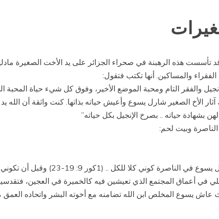
غيرات
تأسست هذه الرهبنة في صحراء الجزائر على يد الأخت الصغيرة مادلين
لفقراء والمساكين. أنها تكتب فتقول:
الإنجيل والفقر التام ومحبة الموضع الأخير، وفوق كل شيء حياة المحبة ا
ثار الأخ الصغير شارل يسوع وأعيش حياته بذاتها. كنت واثقة أن الله يد
ن بشهادة حياته .. بصرخ الإنجيل بكل حياته”
الناصرة وبيت لحم:
” لك مثال أوحد هو يسوع، لا تبحثي عن غيره
لي في أعماق المجتمع الذي تعيشين فيه كالخميرة في العجين، فتقدسيه
عاش يسوع المخلص ابن الله تضامنه مع أخوته البشر واتحاده العمق مع