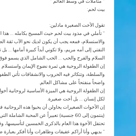
” متأملات في وسط العالم ”
بيت لحم:
تقول الأخت الصغيرة مادلين:
” تأملي في مذود بيت لحم حيث المسيح بكامله … هذا ا
والاستسلام، فمعه يجب أن يكون لديك نحو الآب ثقة ال
التفتي إلى أمه مريم، ولا تكوني أبداً كبيرة أمامها … ب
السلام والفرح والحب … الحب الشامل الذي يسمو فوق 
إن الطفولة الروحية هي ثمرة نضوج الإيمان واستسلام ل
والسلطة، وتتكاثر فيه الحروب والانشقاقات تأتي الطفول
واضحاً منفتحاً على مشاكل العالم.
إن الطفولة الروحية هي الميزة الأساسية لروحانية أخو
لكل إنسان … بل أخت صغيرة.
(ينتمون إلى 60 جنسية) تعبيراً عن المحبة الشاملة التي تتخطى كل الحواجز وسعياً لحياة “الأخوة ” الحقيقية مع جميع أخواتهم البشر.
تحتفل الأخوة هذا العام بالذكرى الخمسين لتأسيسها، وقد
” بديهي وأنا أراكم عفيفات وطاهرات وأنا أفكر بعبارة ص