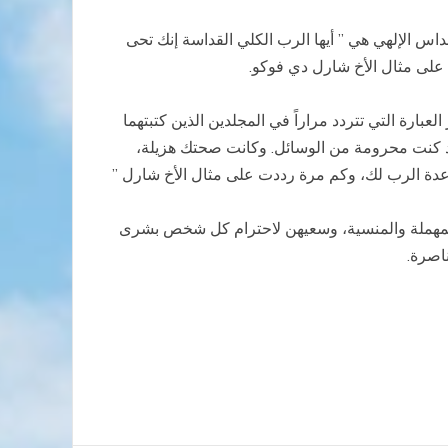
 تحملني أن أفكر أيضاً بعبارة أرددها في القداس الإلهي هي ” أيها الرب الكلي القداسة إنك تحى
 على مثال الأخ شارل دي فوكو.
عبارة التي تتردد مراراً في المجلدين الذين كتبتهما
فقد كنت محرومة من الوسائل. وكانت صحتك هزيلة،
دة الرب لك، وكم مرة رددت على مثال الأخ شارل ”
 المهملة والمنسية، وسعيهن لاحترام كل شخص بشرى
اصرة.