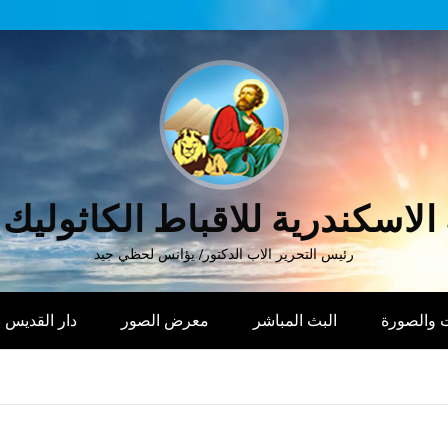
الاسكندرية للاقباط الكاثوليك
رئيس التحرير الاب الدكتور/ يؤانس لحظي جيد
 والصورة
البث المباشر
معرض الصور
دار القديس