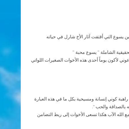
 يسوع التي أقتفت آثار الأخ شارل في حياته
لحقيقية الشاملة ” يسوع محبة ”
عوني لأكون يوماً أحدى هذه الأخوات الصغيرات اللواتي
. وعلى مثال يسوع في الناصرة كوني كلا للكل .. (1كور 9: 19-23) وقبل أن تكوني راهبة كوني إنسانة ومسيحية بكل ما في هذه العبارة
 بالصداقة والحب “.
 الله الآب هكذا تسعى الأخوات إلى ربط التضامن