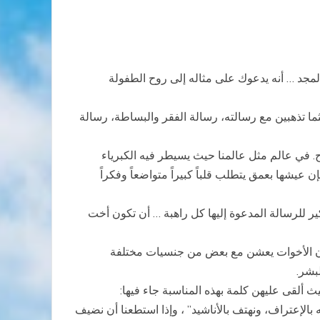
مجد … أنه يدعوك على مثاله إلى روح الطفولة
يثما تذهبين مع رسالته، رسالة الفقر والبساطة، رسالة
. في عالم مثل عالمنا حيث يسيطر فيه الكبرياء
عيشها بعمق يتطلب قلباً كبيراً متواضعاً وفكراً
ر للرسالة المدعوة إليها كل راهبة … أن تكون أخت
 يحيوا هذه الروحانية في ظروف تختلف باختلاف المكان حيث تنتشر الأخوة في 64 بلداً، كما أن الأخوات يعشن مع بعض من جنسيات مختلفة
ث ألقى عليهن كلمة بهذه المناسبة جاء فيها:
بالإعتراف، ونهتف بالأناشيد” ، وإذا استطعنا أن نضيف