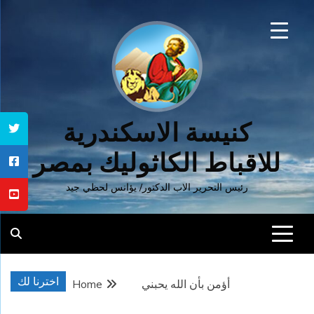
Ski
t
conten
كنيسة الاسكندرية
للاقباط الكاثوليك بمصر
رئيس التحرير الاب الدكتور/ يؤانس لحظي جيد
اخترنا لك
أؤمن بأن الله يحبني
Home