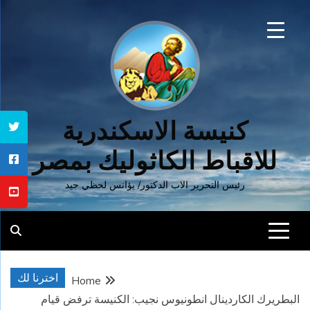
Ski
t
conten
كنيسة الاسكندرية
للاقباط الكاثوليك بمصر
رئيس التحرير الاب الدكتور/ يؤانس لحظي جيد
اخترنا لك
Home
البطريرك الكاردينال انطونيوس نجيب: الكنيسة ترفض قيام