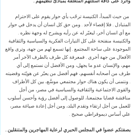
والرد على كافة أسئلتهم المتعلقة بمبادئ تنظيمهم
.
من حيث المبدأ، الكنيسة ترحّب بأي حوار يقوم على الاحترام
المتبادل . فلا إقصاء لأحد . ومن حق كل انسان أن يدخل في حوار
مع أي انسان آخر، ليعبّر له عن رأيه ويشرح له وجهة نظره .
والكنيسة منفتحة على كل التيارات الفكرية والسياسية والثقافية
الموجودة على ساحة المجتمع . إنها تسمع لهم من جهة، وترى واقع
الأفعال من جهة أخرى
.
فمعرفة كل طرف بالطرف الآخر أمر
مهم، والإنسان عدو ما يجهل، ومن الأفضل أن نستمع إلى أي
طرف من أصحابه أنفسهم، فهم أفضل من يعبّر عن هويّته وقضيته
. ونتمنى أن يكون هناك حوار مجتمعي موسَّع، بين كل الأطراف
والقوى الاجتماعية والثقافية والسياسية في مصر، من أجل
مناقشة قضايا مجتمعنا، للوصول إلى أفضل رؤية وأحسن أسلوب
للعمل من أجل ارتقاء وتقدم البلد، ومن أجل إعادة صياغة مصر،
علي أساس ديموقراطي صحيح
.
بصفتكم عضوا في المجلس الحبري لرعاية المهاجرين والمتنقلين .