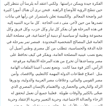
الفكرة جيدة ويمكن دراستها . ولكني اعتقد أنه يلزمنا أن ننتظر إلي
حين تتضّح الرؤية للأوضاع الراهنة . فنحن نرى أن هناك أمورا كثيرة
غير واضحة المعالم
.
والكنيسة تعلن باستمرار عن رأيها في بيانات
تصدرها من حين لآخر، متى دعت الحاجة
.
كل ما نريد التنبيه إليه
في هذه المرحلة هو أن يفكر كل تيار وكل حزب، وكل فريق وكل
مجموعة وطنية أو سياسية أو دينية أو اجتماعية، في مصلحة البلد
العامة قبل المصالح الشخصية المحدودة . فمصر تمر بمرحلة في
غاية الدقة والحساسية، تتطلب من كل مصري وطني أصيل أن
يضع نصب عينيه المصلحة العامة، ويفكر في كيف نحافظ على
مصر ونساعدها أن تخرج من هذه المرحلة الانتقالية مرفوعة
الرأس، أكثر قوة مما كانت . ونضع نصب أعيننا الملفات الهامة
مثل : اصلاح قطاعات الدولة المهمة كالتعليم، والاقصاد، وأمن
مصر القومي والمائي، وعلاقات مصر العربية والدولية، ودورها
الرائد والتاريخي والحضاري، والاهتمام بالإنسان المصري الذي
ضحّى بالكثير ولأوقات طويلة . فعلينا جميع أن نعمل لنحقق له
الرخاء والعدالة الاجتماعية، وحرية التعبير وحرية الإعتقاد وحرية
الضمير، والأمن والأمان على حاضره ومستقبله، على صحته