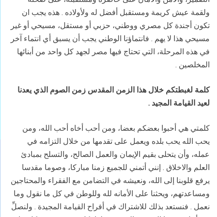
ولقمة عيش كريمة ومستقبل أفضل له ولأولاده . هذه يجب ان
تكون أجندة كل مصري ووطني، حزبي أو مستقل، مسيحي أو غير
مسيحي هذا لا يهم . فانتماؤنا الوطني يجب أن يسبق أي انتماء آخر
في هذه المرحلة، التي تحتاج فيها مصر لجهد كل واحد من أبنائها
المخلصين
.
كلمة لغبطتكم خلال هذا الزمن المقدس زمن الصوم الذي يعدنا
لعيد القيامة المجيد
.
كلمتي هي أحبوا بعضكم بعضا، ومن أحب أخاه أحب الله، ومن
يحب الله يحب بلده ويعمل على تقدمها من خلال التزامه في
عمله، وأن يتحلى بقيم الإيمان والعمل الصالح، والتسلح بمبادئ
العلم والاخلاق . إنني أتمني للجميع زمنا مباركا، وصوما مقدسا
يرفع قلوبنا إلى الله، ونعيشه في التضامن مع الفقراء والمحتاجين
ومساعدتهم، ويحثنا على الأمانه لله وللوطن في كل ما نقول وما
نعمل . فنستعد بذلك للاشتراك في أفراح القيامة المجيدة . ولنصلِّ