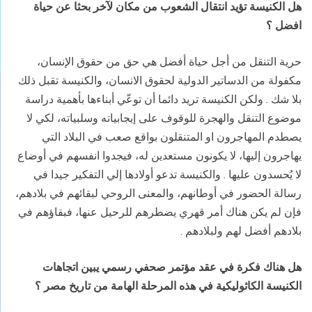
هل الكنيسة تؤيد انتقال الشعوب من مكان لآخر بحثا عن حياة
افضل ؟
حرية التنقل من أجل حياة أفضل هي حق من حقوق الإنسان،
مكفولة من الدساتير الدولية لحقوق الانسان، والكنيسة تقبل ذلك
بلا شك . ولكن الكنيسة تريد دائما أن توعّي أبناءها بأهمية دراسة
موضوع التنقل والهجرة للوقوف على إيجابياته وسلبياته، لكي لا
يصطدم المهاجرون او المتنقلون بواقع صعب في البلاد التي
يهاجرون إليها، لا يكونون مستعدين له، فيجدوا انفسهم في أوضاع
لا يُحسدون عليها . والكنيسة تدعو أولادها إلي التفكير جيدا في
رسالة الحضور في أوطانهم، والمعنى الروحي لبقائهم في بلادهم،
فإن لم يكن هناك أمر قهري يضطرهم للرحيل عنها، فبقاؤهم في
بلادهم أفضل لهم ولبلادهم
.
هل هناك فكرة في عقد مؤتمر صحفي رسمي يبين اتجاهات
الكنيسة الكاثوليكية في هذه المرحلة الهامة من تاريخ مصر ؟