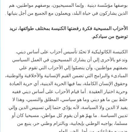
بوصفها مؤسّسة دينية . وإنما المسيحيون، بوصفهم مواطنين، هم
الذين يشاركون في حياة البلد، ويعملون مع الجميع من أجل بنيانها
.
الأحزاب المسيحية فكرة رفضتها الكنيسة بمختلف طوائفها، نريد
توضيح من سيادكم
.
الكنيسة الكاثوليكية لا تحبّذ تأسيس أحزاب على أساس ديني،
وتدعو بالأحرى إلي أن يشارك المسيحيون في العمل السياسي
بصفتهم مواطنين، وأن ينضمّوا إلي الأحزاب التي تقوم علي
المبادىء والبرامج التي تضمن القيم الإنسانية والأخلاقية والوطنية،
وحقوق الإنسان الكاملة، بما فيها الحرية الدينية، أي حرية العبادة
وحرية اختيار العقيدة
.
أما قيام الأحزاب على أساس ديني ففيه
خلط بين ما هو ديني وما هو سياسي، المطلق والنسبي، وهذا لا
يفيد لا الدين ولا السياسة، لأنه يؤدّي حتما إلي تسييس الدين وإلي
تديين السياسة . ما يهمّ هو أن يقوم كل مواطن، مسيحيا كان أو
مسلما، بواجبه الوطني بإيجابية، وبالتزام وطني حر، ينبع من
ضميره وقناعاته، من أجل الخير العام
.