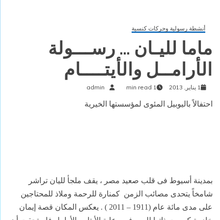
أنشطة رسولية وحركات كنسية
ماما لليـان … رســـولة
الأرامــل والأيتــــام
1 يناير, 2013
1 min read
admin
احتفالاً باليوبيل المئوى لمؤسستها الخيرية
بمدينة أسيوط فى قلب صعيد مصر ، يقف ملجأ لليان تراشر
شامخاً يتحدى مصائب الزمن
كمنارة للرحمة وملاذ للمحتاجين
على مدى مائة عام (1911 – 2011 ) . يعكس المكان قصة إيمان