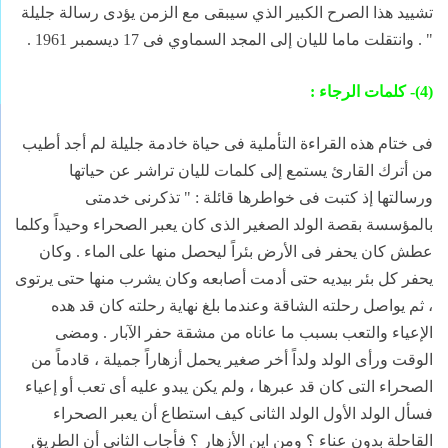
تشييد هذا الصرح الكبير الذي سيبقى مع الزمن يؤدى رسالة جليلة
" . وانتقلت ماما لليان إلى المجد السماوي فى 17 ديسمبر 1961 .
(4)- كلمات الرجاء :
فى ختام هذه القراءة التأملية فى حياة خادمة جليلة لم أجد أطيب
من أترك القارئ يستمع إلى كلمات لليان تراشر عن حياتها
ورسالتها إذ كتبت فى خواطرها قائلة : " تذكرنى خدمتى
بالمؤسسة بقصة الولد الصغير الذى كان يعبر الصحراء وحيداً وكلما
عطش كان يحفر فى الأرض بئراً ليحصل منها على الماء . وكان
يحفر كل بئر بيديه حتى أدمت أصابعه وكان يشرب منها حتى يرتوى
، ثم يواصل رحلته الشاقة وعندما بلغ نهاية رحلته كان قد هده
الإعياء والتعب بسبب ما عاناه من مشقة حفر الآبار . ومضى
الوقت ورأى الولد ولداً أخر صغير يحمل أزهاراً جميلة ، قادماً من
الصحراء التى كان قد عبرها ، ولم يكن يبدو عليه أى تعب أو إعياء
فسأل الولد الأول الولد الثانى كيف استطاع أن يعبر الصحراء
القاحلة بدون عناء ؟ ومن اين الأزهار ؟ فأجاب الثاني أن الطريق