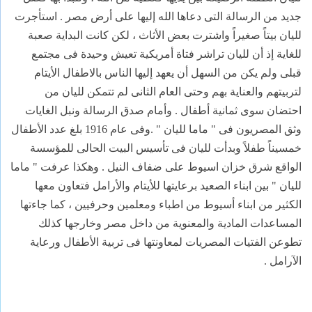
جديد من الرسالة التى دعاها الله إليها على أرض مصر . استأجرت
لليان بيتاً صغيراً واشترت بعض الأثاث ، لكن كانت البداية صعبة
للغاية إذ أن لليان تراشر فتاة أمريكية تعيش وحيدة فى مجتمع
قبلى ولم يكن من السهل أن يعهد إليها الناس بالاطفال الأيتام
لتربيتهم والعناية بهم وحتى العام الثانى لم تتمكن لليان من
احتضان سوى ثمانية أطفال . وأمام صدق الرسالة ونبل الغايات
وثق المصريون فى " ماما لليان " .وفى عام 1916 بلغ عدد الأطفال
خمسيناً طفلاً وبدأت لليان فى تأسيس البيت الحالى للمؤسسة
الواقع شرق خزان اسيوط على ضفاف النيل . وهكذا عرفت " ماما
لليان " بين ابناء الصعيد برعايتها للأيتام والأرامل فتعاون معها
الكثير من ابناء أسيوط من اطباء ومعلمين وحرفيين ، كما جاءتها
المساعدات المادية والمعنوية من داخل مصر وخارجها كذلك
تطوعن الفتيات المصريات لمعاونتها فى تربية الأطفال ورعاية
الآرامل .