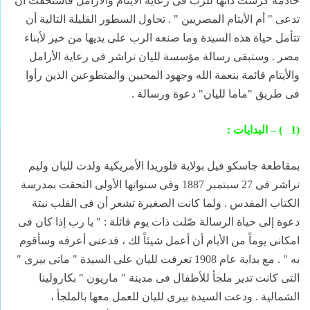
خادمة كرست ذاتها للرب فى رعاية الأيتام والأرامل فاستحقت أن
تدعى " أم الأيتام المصريين " . تحاول السطور القليلة التالية أن
تتأمل حياة هذه السيدة وما صنعه الرب على يديها من خير لأبناء
مصر . وستبقى رسالة مؤسسة لليان تراشر فى رعاية الأرامل
والأيتام قائمة بنعمة الله وجهود المحبين والمتطوعين الذين رأوا
فى طريق "ماما لليان" دعوة ورسالة .
(1
) – البدايات :
بمقاطعة جاسكو فيل بولاية فلوريدا الأمريكية ولدت لليان وليم
تراشر فى 27 سبتمبر 1887 وفى سنواتها الأولى التحقت بمدرسة
الكتاب المقدس . ولما كانت الصغيرة تشعر أن فى القلب نبتة
دعوة إلى حياة الرسالة صّلت ذات يوم قائلة : " يا رب إذا كان فى
امكانى يوماً من الأيام أن أعمل شيئاً لك ، فدعنى أعرفه وسأقوم
به " . مع بداية عام 1908 تعرفت لليان على السيدة " ماتى بيرى "
التى كانت تدير ملجأ للأطفال فى مدينة " ماريون " بكارولينا
الشمالية . ودعت السيدة بيرى لليان للعمل معها بالملجأ ،