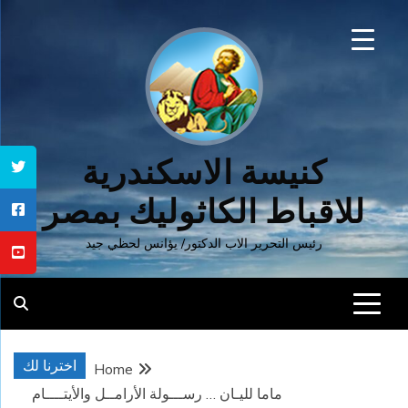
Ski
t
conten
كنيسة الاسكندرية
للاقباط الكاثوليك بمصر
رئيس التحرير الاب الدكتور/ يؤانس لحظي جيد
اخترنا لك
Home
ماما لليـان … رســـولة الأرامــل والأيتــــام