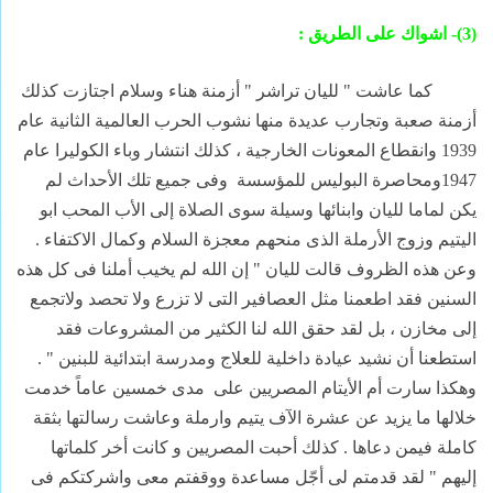
(3)- اشواك على الطريق :
كما عاشت " لليان تراشر " أزمنة هناء وسلام اجتازت كذلك
أزمنة صعبة وتجارب عديدة منها نشوب الحرب العالمية الثانية عام
1939 وانقطاع المعونات الخارجية ، كذلك انتشار وباء الكوليرا عام
1947ومحاصرة البوليس للمؤسسة
وفى جميع تلك الأحداث لم
يكن لماما لليان وابنائها وسيلة سوى الصلاة إلى الأب المحب ابو
اليتيم وزوج الأرملة الذى منحهم معجزة السلام وكمال الاكتفاء .
وعن هذه الظروف قالت لليان " إن الله لم يخيب أملنا فى كل هذه
السنين فقد اطعمنا مثل العصافير التى لا تزرع ولا تحصد ولاتجمع
إلى مخازن ، بل لقد حقق الله لنا الكثير من المشروعات فقد
استطعنا أن نشيد عيادة داخلية للعلاج ومدرسة ابتدائية للبنين " .
وهكذا سارت أم الأيتام المصريين على
مدى خمسين عاماً خدمت
خلالها ما يزيد عن عشرة الآف يتيم وارملة وعاشت رسالتها بثقة
كاملة فيمن دعاها . كذلك أحبت المصريين و كانت أخر كلماتها
إليهم " لقد قدمتم لى أجّل مساعدة ووقفتم معى واشركتكم فى