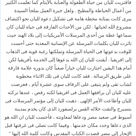
فاقتربت لليان من حياة الطفولة والعناية بالأيتام كما تعلمت الكثير
من أعمال الخياطة والمطبخ . ولعل خبرة العمل بملجأ السيدة
بيرى كانت بمثابة محطة هامة فى تشكيل دعوة لليان نحو اكتشاف
مشروع الله لحياتها . لكن من الأحداث الفارقة فى حياة لليان كان
سماعها عظة من أحدى المرسلات الأمريكيات إلى بلاد الهند حيث
تاثرت لليان بكلمات المرسلة عن الإنسانية المعذبة حتى أحست
للوقت بدعوتها فى الحياة المرسلة وتملكتها رغبة قوية فى الذهاب
إلى افريقيا . أيقنت لليان إن الله يدعوها إلى الخدمة بأفريقيا لكن
أمام هذا اليقين اجتازت لليان خياراً صعباً كان بدوره علامة فارقة
على طريق الرسالة . فقد كانت لليان فى تلك الاثناء مخطوبة
لشاب تقى ولم يتبقى على الزفاف سوى عشرة أيام ، فعرضت
عليه لليان أن يرافقها العمل فى افريقيا لكنه رفض ، عندها تركته
لليان وأطاعت الأمر الإلهى . ذهبت لليان إلى مؤتمر المرسلات فى
بتسبرج والتقت خلاله القس برلسفورد الذى كان يخدم بمدينة
أسيوط فى صعيد مصر ودعاها لمعاونته ، فأحست لليان ان الله هو
الذى دعاها وحدد مكان خدمتها . وفيما كانت تصلى فى غرفتها قبل
الإبحار إلى مصر قصدت الكتاب المقدس وكانت كلمة الله إليها "