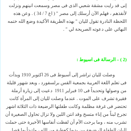
إنى قد رايت مشقة شعبي الذى فى مصر وسمعت انينهم ونزلت
لأنقذهم ، فهلم الآن أرسلك إلى مصر " ( اع 7 / 34 ) . وعن هذه
اللحظة النادرة تقول لليان " بهذه الطريقة الأكيدة وضع الله ختمه
النهائي على دعوته الصريحة لي " .
(2 ) – الرسالة فى اسيوط :
وصلت لليان تراشر إلى أسيوط فى 26 اكتوبر 1910 وبدأت
فى تعلم اللغة العربية بجمعية القس برلسفورد ، وبعد شهور قليلة
من وصولها وتحديداً فى 10 فبراير 1911
دعيت إلى زيارة أرملة
فقيرة تشرف على الموت . عندما وصلت لليان إلى المرأة كانت
تحتضر فى غرفة مظلمة وكانت طفلتها الرضيعة ذات الثلاثة اشهر
تجرع لبناً من إناء متسخ وقد انتن اللبن ولا تزال تحاول الصغيرة أن
تشرب منه ، وما برحت الأم أن لفظت أنفاسها الأخيرة حتى حملت
لليان الطفلة الرضيعة بين يديها كعطية من الله ، ولتبدأ بها فصل