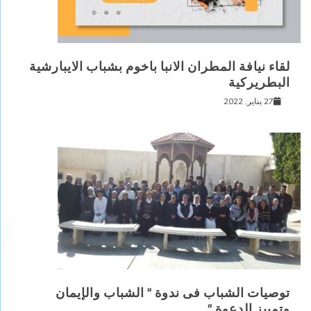
لقاء نيافة المطران الانبا باخوم بشباب الايبارشية
البطريركية
27 يناير, 2022
توصيات الشباب فى ندوة ” الشباب والإيمان
وتمييز الدعوة “