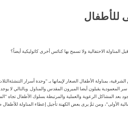
لى للأطفال
بل
المناولة
الاحتفالية ولا تسمح بها كنائس أخرى كاثوليكية
أيضاً؟
الشرقية، بمناولة الأطفال الصغار لإيمانها بـ
"
وحدة أسرار
التنشئةالثلا
 سر المعمودية يقبلون أيضا الميرون
المقدس
والمناول. وبالتالي
لا
يوجد 
ود
بعد
المشاكل الرعوية والعملية والمرتبطة بسلوك الأطفال تجاه
"
الم
الية الأولى
"
، ومن ثمَّ يرى بعض
الكهنة تأجيل إعطاء
المناولة
للأطفال
ص