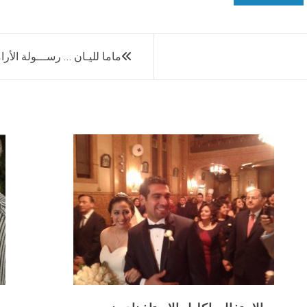
ماما لليـان … رســـولة الأرام