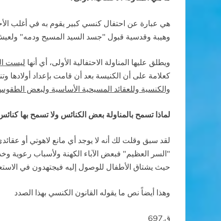
هي عبارة
عن
احتفال
كنسي كبير يقوم به في أغلب الأحي
وهيبة
وقدسية قبول "جسد
السيد
المسيح
ودمه" ولعيش 
ويطلق عليها
المناولة
الاحتفالية الأولى، أي أنها
ليست
ال
كعلامة
على
أن
الكنيسة بعد أن قامت بإعداد أولادها و
والكنسية
وللعقائد
المسيحية
الأساسية ولبعض الطقو
لماذا تسمح
بالمناولة بعض الكنائس
ولا تسمح بها كنائس
لقد سبق وقلت لك أنه
لا يوجد أي مانع لاهوتي أو عقائ
"السر العظيم
"
فبعض الآباء الكهنة ولأسباب رعوية وخد
حيث يشتاق الأطفال للوصول إليه فيجتهدون في الاستعدا
وهذا أيضاً نص
ما يقوله القانون الكنسي بهذا الصدد
ق.697