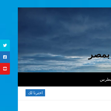
 بمصر
 بطرس
اخترنا لك