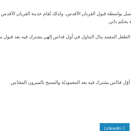
تمل بواسطة قبول القربان الأقدس، ولذلك تُقام
خدمة القربان الأقدس ل
ة بحكم ذاتي
.
الطفل المعمد ينال التناول في أول
قداس
إلهي
يشترك فيه بعد قبول س
وّل قدّاس يشترك فيه بعد المعموديّة والمسح بالميرون
المقدّس
.
Linkedin