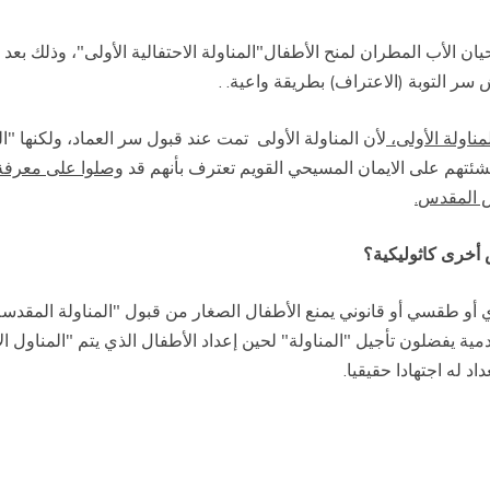
ان الأب المطران لمنح الأطفال"المناولة الاحتفالية
الأولى"، وذلك بعد 
سر التوبة (الاعتراف) بطريقة واعية
. .
مناولة
الأولى،
لأن
المناولة
الأولى
تمت عند قبول سر العماد، ولكنها "المن
تنشئتهم على الايمان المسيحي القويم تعترف
بأنهم قد
وصلوا على معرفة أ
س المقدس
.
 أخرى كاثوليكية؟
دي أو طقسي أو قانوني يمنع الأطفال الصغار من قبول
"
المناولة المقدس
مية يفضلون تأجيل "المناولة" لحين إعداد
الأطفال الذي يتم
"
المناول ال
د له اجتهادا
حقيقيا
.