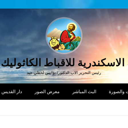
الاسكندرية للاقباط الكاثوليك
رئيس التحرير الاب الدكتور/ يؤانس لحظي جيد
 والصورة
البث المباشر
معرض الصور
دار القديس