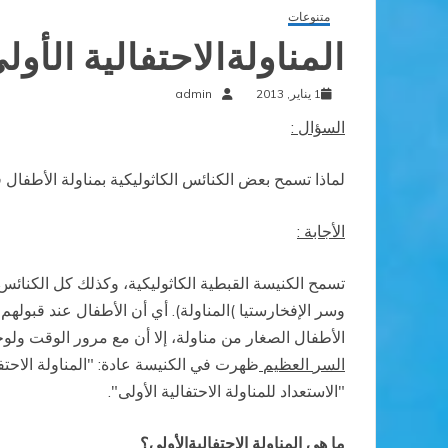
متنوعات
المناولةالاحتفالية الأو
1 يناير, 2013
admin
السؤال
:
لماذا تسمح بعض الكنائس الكاثوليكية بمناولة الأطفال
ق
الأجابة
:
تسمح
الكنيسة
القبطية الكاثوليكية، وكذلك
كل
الكنائس
وسر
الإفخارستيا
)
المناولة). أي أن الأطفال عند قبولهم
الأطفال الصغار من مناولة، إلا أن
مع
مرور الوقت ولوج
السر
العظيم
ظهرت
في
الكنيسة
عادة
: "
المناولة الاحتف
"الاستعداد للمناولة الاحتفالية الأولى
".
ما هي
المناولة
الاحتفاليةالأولى؟