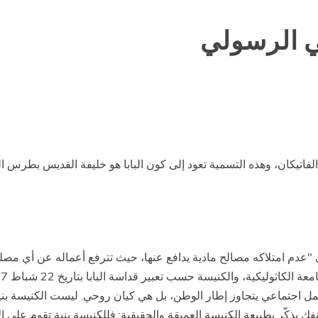
ي الرسولي
تيكان، وهذه التسمية تعود إلى كون البابا هو خليفة القديس بطرس ا
 "عدم امتلاكه مصالح مادية يدافع عنها، حيث تترفع أعماله عن أي م
وم بعمل اجتماعي يتجاوز إطار الوطن، بل هي كيان روحي. ليست الكنيسة 
ك يذكّر بطبيعة الكنيسة العميقة والحقيقية: فللكنيسة بنية تقوم على ا