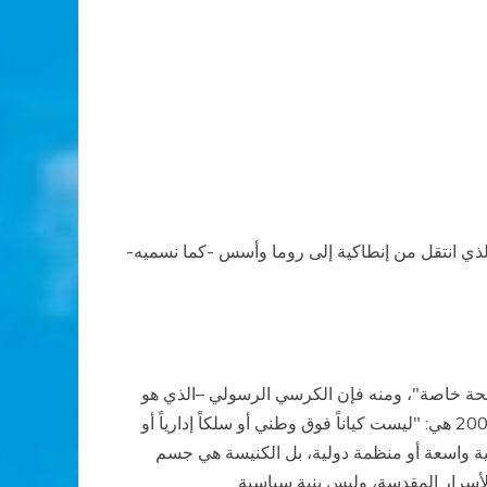
لذي انتقل من إنطاكية إلى روما وأسس -كما نسميه-
صلحة خاصة"، ومنه فإن الكرسي الرسولي –الذي هو
دولة قائمة في قلب مدينة روما– هو ممثل الكنيسة الجامعة الكاثوليكية، والكنيسة حسب تعبير قداسة البابا بتاريخ 22 شباط 2007 هي: "ليست كياناً فوق وطني أو سلكاً إدارياً أو
بنية واسعة أو منظمة دولية، بل الكنيسة هي جسم
لأسرار المقدسة، وليس بنية سياسية.