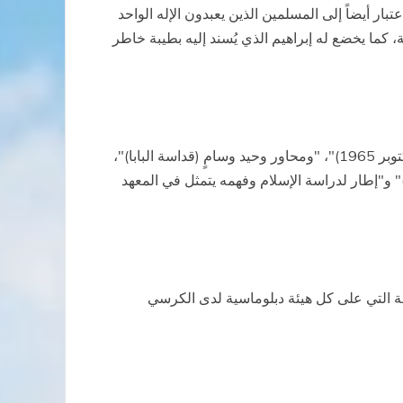
ار أيضاً إلى المسلمين الذين يعبدون الإله الواحد
، كما يخضع له إبراهيم الذي يُسند إليه بطيبة خاطر
" الصادر في 28 أكتوبر 1965)"، "ومحاور وحيد وسامٍ (قداسة البابا)"،
)" و"إطار لدراسة الإسلام وفهمه يتمثل في المعهد
مة التي على كل هيئة دبلوماسية لدى الكرسي