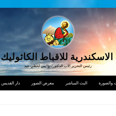
الاسكندرية للاقباط الكاثوليك
رئيس التحرير الاب الدكتور/ يؤانس لحظي جيد
 والصورة
البث المباشر
معرض الصور
دار القديس