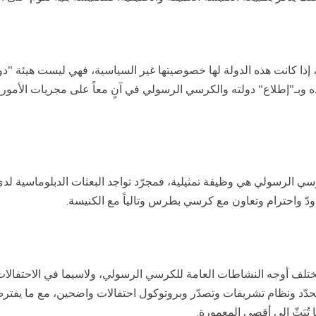
إذا كانت هذه الدولة لها خصوصيتها غير السياسية، فهي ليست هيئة "دول
ه وبـ"إطلاع" دولته والكرسي الرسولي في آنٍ معاً على مجريات الأمور 
الرسولي هي وظيفة تمثيلية، فمجرّد تواجد البعثات الدبلوماسية لدى الك
دّ واحترام وتعاون مع كرسي بطرس وتالياً مع الكنيسة.
ختلف أوجه النشاطات العامة للكرسي الرسولي، ولاسيما في الاحتفالات 
 محدّد ونظام تشريفات وتصدّر وبروتوكول احتفالات واضحين، مع ما يفترض 
تُبَثّ إلى أقصى المعمورة.