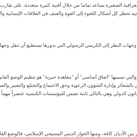
رافية الصغيرة يساعد تماما من خلال أقنية كثيرة متعددة، على تقارب
ية تحظر كل أشكال اللجوء إلى القوة والعنف في العلاقات الإنسانية والد
وجهات النظر إلى الكرسي الرسولي التي بدورها تستطيع أن تنقل وجهات 
التي نسميها "اتفاق أساسي" أو "معاهدة حبرية" هو تنظيم الوضع القانو
الشعائر وإدارة الشؤون الرعوية وحق الاجتماع والتجمّع والتعبير والع
لقانون الدولي وهي بالتالي ثابتة تضمن للمؤسسات الكنسية عنصراً مهماً من
ار بين الأديان كافة، ومنها الحوار الديني المسيحي الإسلامي، فالوضع ال