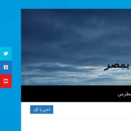
 بمصر
 بطرس
اخترنا لك