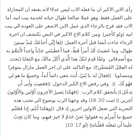
رأى الابن الاكبر ان ما فعله الاب ليس عدلا! لانه يعتقد ان المجازاة
على العمل فقط. وهو عملا صالحا طوال حياته لخدمة بيت ابيه. أما
الاب فقد فرح بالرجاء الذي حمل الابن الاصغر على العودة الي بيت
ابيه (ولو كأجير). ومن كلام الاخ الاكبر في النص نكتشف ان اجرة
الرجاء جاءت أيضا قبل أجرة العمل: (
(
ها إِنِّي أَخدُمُكَ مُنذُ سِنينَ
طِوال، وما عَصَيتُ لَكَ أَمراً قَطّ، فما أَعطَيتَني جَدْياً واحِداً لأَتَنعَّمَ به
مع أَصدِقائي
.
ولمَّا قَدِمَ ابنُكَ هذا الَّذي أَكَلَ مالَكَ مع البَغايا ذَبَحتَ
له العِجْلَ المُسَمَّن
!
)).
مع التاكيد على ان اجر العمل مازال متوفرا
ومتساويا :
((فقالَ له: يا بُنَيَّ، أَنتَ مَعي دائماً أبداً، وجَميعُ ما هو لي
فهُو لَكَ
.
)).
وفي رفض الاخ الكبر الدخول:
((فغَضِبَ وأَبى أَن
يَدخُل.))
يأتحقق كلام الرب
:
((فهَكذا يَصيرُ الآخِرونَ أَوَّلين والأَوَّلونَ
آخِرين
((
(مت 20: 16) وقد وجهنا الرب بوضوح الي تجنب هذه
التجربة التي تجعل الاولين اخرين إذ قال
:((وهكذا أَنتُم، إِذا فَعَلتُم
جميعَ ما أُمِرتُم بِه فقولوا: نَحنُ خَدَمٌ لا خَيرَ فيهِم، وما كانَ يَجِبُ
علَينا أَن نَفعَلَه فَعَلْناه)) (لو 17: 10)