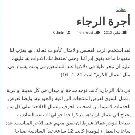
عظات
أجرة الرجاء
1 يناير, 2013
1 min read
admin
لقد استخدم الرب القصص والامثال كأدوات فعالة ، بها يقرّب لنا
مفهوما ما قد يفوق إدراكنا.
وحتى تحتفظ تلك الادوات بفاعليتها،
علينا ان نبحر قليلا في دلالاتها عند السامعين في وقت يسوع.
في
مثل "عمال الكرم" (مت 20: 1- 16)
في ذلك الزمان، كانت توجد ساحة او ميدان في كل مدينة او قرية
، تمثل السوق لعرض المنتجات الزراعية والحيوانية، وايضا لعرض
الخدمات لاسيما من اصحاب الحرف وعمال الفلاحة. على كل من
يحتاج الي عمال ان يذهب باكرا جدا حوالي الساعة السادسة
صباحا ليؤجر عمالا. شرط ان يتفق معهم على الاجر المناسب. عدد
ساعات العمل (اليومية) كانت 12 ساعة. تبدأ السادسة صباحا