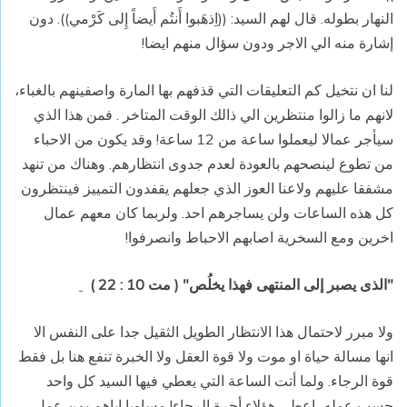
النهار بطوله. قال لهم السيد:
((اِذهَبوا أَنتُم أَيضاً إِلى كَرْمي)).
دون
إشارة منه الي الاجر ودون سؤال منهم ايضا!
لنا ان نتخيل كم التعليقات التي قذفهم بها المارة واصفينهم بالغباء،
لانهم ما زالوا منتظرين الي ذالك الوقت المتاخر . فمن هذا الذي
سيأجر عمالا ليعملوا ساعة من 12 ساعة! وقد يكون من الاحباء
من تطوع لينصحهم بالعودة لعدم جدوى انتظارهم. وهناك من تنهد
مشفقا عليهم ولاعنا العوز الذي جعلهم يقفدون التمييز فينتظرون
كل هذه الساعات ولن يساجرهم احد. ولربما كان معهم عمال
اخرين ومع السخرية اصابهم الاحباط وانصرفوا!
"الذى يصبر إلى المنتهى فهذا يخلُص" ( مت 10 : 22 )
ولا مبرر لاحتمال هذا الانتظار الطويل الثقيل جدا على النفس الا
انها مسالة حياة او موت ولا قوة العقل ولا الخبرة تنفع هنا بل فقط
قوة الرجاء. ولما أتت الساعة التي يعطي فيها السيد كل واحد
حسب عمله، اعطى هؤلاء أجرة الرجاء! مساويا اياهم بمن عمل