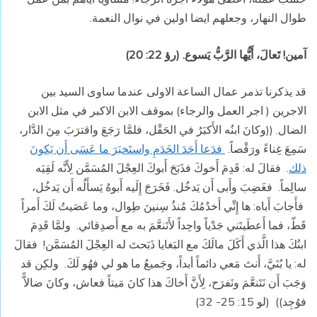
طوال النهار، وجعلهم ايضا اولين في نوال النعمة.
آمين! تَعالَ، أَيُّها الرَّبُّ يَسوع. (رؤ 22: 20)
قد يذكرنا تذمر عمال الساعة الاولى عندما ساوى السيد بين
الاجرين ( اجر العمل والرجاء) بموقف الابن الاكبر في مثل الابن
الضال.
((وكانَ ابنُه الأَكبَرُ في الحَقْل، فلمَّا رَجَعَ واقترَبَ مِنَ الدَّار،
سَمِعَ غِناءً ورَقْصاً
.
فدَعا أَحَدَ الخَدَمِ واستَخبَرَ ما عَسَى أَن يَكونَ
ذلك
.
فقالَ له: قَدِمَ أَخوكَ فذَبَحَ أَبوكَ العِجْلَ المُسَمَّن لِأَنَّه لَقِيَه
سالِماً
.
فغَضِبَ وأَبى أَن يَدخُل. فَخَرَجَ إِلَيه أَبوهُ يَسأَلُه أَن يَدخُل،
فأَجابَ أَباه: ها إِنِّي أَخدُمُكَ مُنذُ سِنينَ طِوال، وما عَصَيتُ لَكَ أَمراً
قَطّ، فما أَعطَيتَني جَدْياً واحِداً لأَتَنعَّمَ به مع أَصدِقائي
.
ولمَّا قَدِمَ
ابنُكَ هذا الَّذي أَكَلَ مالَكَ مع البَغايا ذَبَحتَ له العِجْلَ المُسَمَّن
!
فقالَ
له: يا بُنَيَّ، أَنتَ مَعي دائماً أبداً، وجَميعُ ما هو لي فهُو لَكَ
.
ولكِن قد
وَجَبَ أَن نَتَنعَّمَ ونَفرَح، لِأَنَّ أَخاكَ هذا كانَ مَيتاً فعاش، وكانَ ضالاًّ
فوُجِد)) (لو 15: 25- 32)