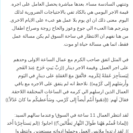
وتنتهي السادسة مساء. بعدها مباشرة يحصل العامل على اجره.
قيمة الاجر اليومي هي بالكاد تفي بالاحتياجات الضرورية لذلك
اليوم. معنى ذلك ان اي يوم بلا عمل هو عبء على الايام الاخرى.
ويترجم هذا العبء الي جوع وعوز والحاح زوجة وصراخ اطفال.
من هنا نفهم ان الانتظار في ساحة السوق لم يكن مسالة عمل
فقط، انما هي مسالة حياة او موت.
في المثل اتفق صاحب الكرم مع عمال الساعة الاولى وحدهم
على اجر العمل. وقيمة الاجر دينار
((رَبِّ بَيتٍ خَرَجَ عِندَ الفَجرِ
لِيَستأجِرَ عَمَلةً لِكَرمِه
.
فاتَّفقَ معَ العَمَلةِ على دينارٍ في اليَوم
وأَرسَلهم إِلى كَرْمِه)).
نلاحظ انه لم يتفق على الاجره مع باقي
العمال الذين ارسلهم الي كرمه في الساعات المختلفة اللاحقة.
فقالَ لَهم: ((اِذهَبوا أَنتُم أَيضاً إِلى كَرْمي، وسَأُعطيكُم ما كانَ عَدْلاً.))
لقد انتظر العمال 11 ساعة في السوق! وعندما سالهم السيد:
((لِماذا قُمتُم هَهُنا طَوالَ النَّهارِ بَطَّالين؟))
اجابوا
: ((لم يَستأجِرْنا أَحَد
)).
لقد ارتدوا ملابس العمل وحملوا ادواته مستعدين. وانتظروا