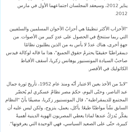
يناير 2012، وسيعقد المجلسان اجتماعهما الأول في مارس
2012.
"الأحزاب الأكثر تنظيمًا هي أحزابُ الأخوان المسلمين والسلفيين
التي ربما ستنجحُ في الحصول على عددٍ كبير من الأصوات. من
جهةٍ أخرى، هناك عددٌ لا بأس به من الذين يطلبون نظامًا
ديمقراطيًا حقيقيًا يحترمُ حقوق الجميع"، هذا ما قاله لوكالة فيدس
صاحبُ السيادة المونسنيور يوهانس زكريا، أسقف الأقباط
الكاثوليك في الأقصر.
"لابدّ من الأخذ بعين الاعتبار أنّه ومنذ عام 1952، تأريخ ثورة جمال
عبد الناصر، وحتّى اليوم، حكمَ مصر نظامٌ عسكري لم يُحضّر
المجتمع للديمقراطية"، قال المونسنيور زكريا، مضيفًا بأنّ "النظام
السابق نشّأ مواطنًا طيعًا: يأكل، يعمل، يتزوج، ولكن ليس عليه أن
يفكّر. يُدرَكُ عندها لماذا يعطي المصريون الهوية الدينية أهميةً
كبيرة، حتّى على الصعيد السياسي، فهي الوحيدة التي يعرفونها".