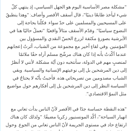
"مشكلة مصر الأساسية اليوم هو الجهل السياسي، إذ ينتهي كلّ
شيء ليأخذ طابعًا دينيًا"، قال أسقف الأقصر وأضاف: "وهذا ينطبقُ
على المسيحيين والمسلمين على حدّ سواء. فكلّنا بحاجة إلى
النضوج سياسيًا". وقدّم الأسقف مثالاً واقعيًا: "نعملُ حاليًا هنا في
الأبرشية بصورةٍ مكثفة لزرع الحسّ النقدي والمسؤول بين
المؤمنين. وفي لقاءٍ أخير مع مجموعة من الشباب، أثرتُ إعجابهم
عندما أكّدتُ بأنه إذا كان هناك مرشّح مسلم أراه حقًا ملائمًا
لمنصبٍ مهم في الدولة، سأنتخبه دون أيّة مشكلة. لأنني لا أنظرُ
إلى دين المرشحين بل إلى نوعيتهم الإنسانية والسياسية. وبقي
الشباب مصدومين من تصريحاتي هذه. فأجبتُ بأنّه لا يحتاجُ في
السياسة النظر إلى دين المرشحين بل إلى أفكارهم حول مواضيع
مثل النموّ الاقتصادي".
"هذه النقطة حساسة جدًا في الأقصر لأنّ الناس بدأت تعاني مع
انهيار السياحة"، أكّد المونسنيور زكريا مضيفًا: "ولذلك كان هناك
ارتفاع حاد في مستوى الجريمة لأنّ الناس تعاني من الجوع. وحول