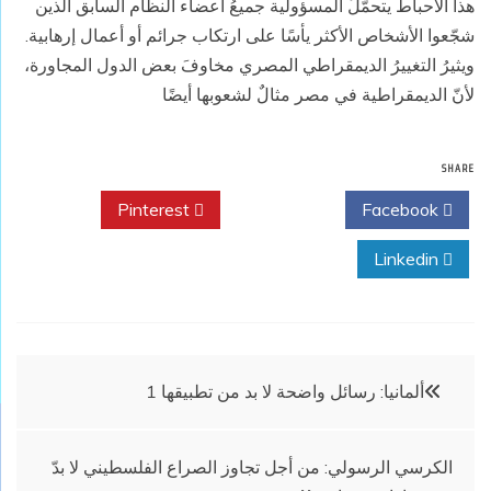
هذا الاحباط يتحمّلُ المسؤولية جميعُ أعضاء النظام السابق الذين
شجّعوا الأشخاص الأكثر يأسًا على ارتكاب جرائم أو أعمال إرهابية.
ويثيرُ التغييرُ الديمقراطي المصري مخاوفَ بعض الدول المجاورة،
لأنّ الديمقراطية في مصر مثالٌ لشعوبها أيضًا
SHARE
Pinterest
Twitter
Facebook
Linkedin
تصفّح
ألمانيا: رسائل واضحة لا بد من تطبيقها 1
المقالات
الكرسي الرسولي: من أجل تجاوز الصراع الفلسطيني لا بدّ