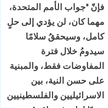
فإنّ "جواب الأمم المتحدة،
مهما كان، لن يؤدي إلى حلٍ
كامل، وسيحققُ سلامًا
سيدومُ خلال فترة
المفاوضات فقط، والمبنية
على حسن النية، بين
الاسرائيليين والفلسطينيين