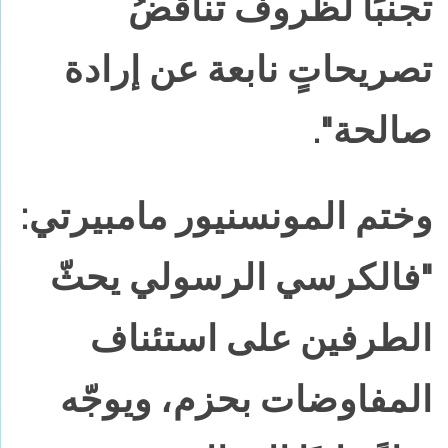
تجنبًا لظروف تناقضُ
تصريحاتٍ نابعة عن إرادة
صالحة".
وختم المونسنيور مامبيرتي:
"فالكرسي الرسولي يحثّ
الطرفين على استئناف
المفاوضات بحزم، ويوجّه