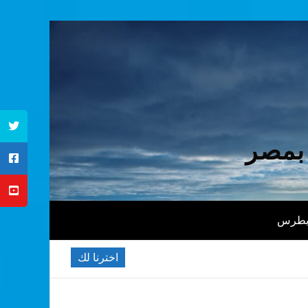
 بمصر
 بطرس
اخترنا لك