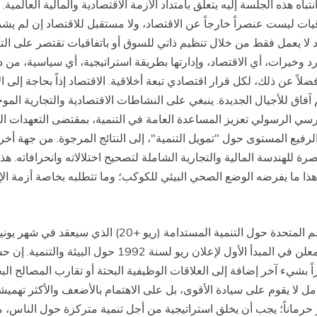
هذه الجلسة إليه يتعلق بامتداد الأزمة الاقتصادية والمالية العالمية. 
اقيات ليست عنصراً خارجاً عن الاقتصاد، ولا مستقبل للاقتصاد إن لم يشم
 لا يعمل فقط من خلال تنظيم ذاتي للسوق أو باتفاقيات تقتصر على التوفي
رد وخيرات، أي الاقتصاد، وإدارتها بطريقة استراتيجية، أي سياسية، من 
ضلاً عن ذلك، لكل قرار اقتصادي تبعة أخلاقية. الاقتصاد إذاً بحاجة إلى 
فاق للأجيال الجديدة. ينبغي على النشاطات الاقتصادية والتجارية الموج
لكرسي الرسولي تعزيز المساعدة العامة في التنمية، بمقتضى التعهدات 
لرفيع المستوى حول "تمويل التنمية"، إلى النتائج المرجوة. من جهة أخ
 للهندسة المالية والتجارية الشاملة لتصحيح اختلالاته وانحرافاته. هذه
هذا ما يفرضه الوضع الصحي البيئي للكوكب؛ وما تتطلبه بخاصة أزمة الإن
هذا التفكير يجب أن يُلهم أيضاً أعمال مؤتمر منظمة الأمم ا
محور الاهتمامات من أجل التنمية المستدامة"، كما هو معلن 
 بشيء آخر إضافة إلى العلاقات الوظيفية البحتة أو تقارب المصالح البح
كامل لا يقوم على سيادة الأقوى، بل على الاهتمام بالأضعف والأكثر تهميش
كثر حرماناً؛ يجب أن يخلق استراتيجية من أجل تنمية متركزة حول الناس،