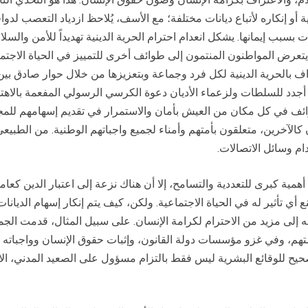
أو إنكاره لأتباع ديانات مختلفة؛ مع الأسف، يُلاحظ ازدياد التعصب لدوا
بسبب إيمانها. يشكل انعدام احترام الحرية الدينية تهديداً للأمن والسلا
 يتعرض المواطنون المنتمون إلى طوائف أخرى للتمييز في الحياة الاجت
ف بالحرية الدينية لكل فرد وجماعة وبتعزيزها من خلال حوار صادق بي
أجدد للسلطات ولزعماء الأديان دعوة الكرسي الرسولي المفعمة بالاهتما
لطوائف في كل مكان من العيش بأمان والاستمرار في تقديم إسهامهم للمج
كالآخرين، متعلقون بأمتهم وأمناء لجميع واجباتهم الوطنية. من الطبيعي
ام وسائل الاتصالات.
همية كبرى للتعددية والتسامح، إلا أن هناك نزعة إلى اعتبار الدين 
ي تأثير له في الحياة الاجتماعية. ولكن، كيف يتم إنكار إسهام الديانا
لى مزيد من الاحترام لكرامة الإنسان. على سبيل المثال، قدمت الجما
امتهم، وفي غزو مؤسسات دولة القانون، وإثبات حقوق الإنسان وواجباته ا
ح للوقائع البشرية ليس فقط بالتزام مسؤول على الصعيد المدني، الاقت