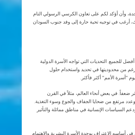
دة، وأن أؤكد لكم على تعاون الكرسي الرسولي التام
نئ الأمين العام، السيد بان كي مون الذي سيبدأ تفويضه الثاني خلال هذه الدورة في الأول من يناير 2012. كذلك، أرغب في توجيه تحية حارة إلى وفد جنوب السودان
فضل للجميع. التحديات التي تواجه الأسرة الدولية
لرغم من محدوديتها في تحديد واستخدام حلول
م "أسرة الأمم" أكثر فأكثر.
ثر ضعفاً. في بعض أنحاء العالم، مثلاً في القرن
عدد مرتفع من ضحايا الجفاف والجوع وسوء التغذية.
عم السياسات الإنسانية في مناطق مماثلة والتأثير
 في أساسه الاعتراف بوحدة الأسرة البشرية والاهتمام