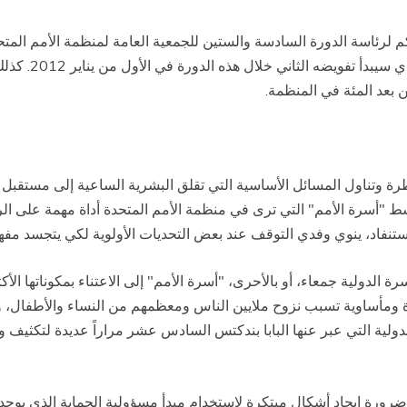
 لرئاسة الدورة السادسة والستين للجمعية العامة لمنظمة الأمم المتح
والصادق. كما أه
ن بعد المئة في المنظمة.
رة وتناول المسائل الأساسية التي تقلق البشرية الساعية إلى مستقبل أ
سط "أسرة الأمم" التي ترى في منظمة الأمم المتحدة أداة مهمة على ا
ستنفاد، ينوي وفدي التوقف عند بعض التحديات الأولوية لكي يتجسد مفهو
ة الدولية جمعاء، أو بالأحرى، "أسرة الأمم" إلى الاعتناء بمكوناتها الأك
 ومأساوية تسبب نزوح ملايين الناس ومعظمهم من النساء والأطفال، و
لية التي عبر عنها البابا بندكتس السادس عشر مراراً عديدة لتكثيف ود
 ضرورة إيجاد أشكال مبتكرة لاستخدام مبدأ مسؤولية الحماية الذي يوجد