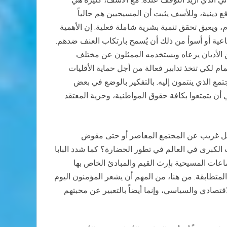
فع دينية، وللأسف يثبت أن المسيحيين هم حالياً
م، ويعيق تحقق تنمية بشرية شاملة فعلية. إن الأهمية
ماعية أو أسوأ من ذلك أن يُسمح بارتكاب العنف ضدهم.
ن الأديان يرعاه ويستخدمه الممثلون عن مختلف
م لكي تتخذ تدابير فعالة من أجل حماية الأقليات
تمع الذي ينتمون إليه. بالتفكير بالوضع في بعض
 أن يتمتعوا بكافة حقوق المواطنية، وحرية المعتقد
كعامل غريب عن المجتمع المعاصر أو حتى مقوض
ت الكبرى في العالم في تطور الحضارة؟ كما شدد البابا
عات المسيحية بإرث القيم والمبادئ الخاص بها
لمتطابقة. من هنا، من المهم أن يشعر المؤمنون اليوم
صادي والسياسي، وإنما أيضاً بالتعبير عن محبتهم