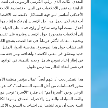
التحدي الثالث الذي يرغب الكرسي الرسولي في لفت انتباه 
الراهنة هو نقص الأخلاقيات في البنى الاقتصادية. الأخل
الأخلاقي أساسي لمواجهة المشاكل الاقتصادية. الاقتصاد
أخلاقية، لكي يعمل من أجل الإنسان. إن فكرة إنتاج موا
أخلاق، تبينت أنها وهم ساذج أو وقح، فتاك على الدوام. ف
إلى أخلاقيات متمحورة حول الإنسان وقادرة على تقديم آ
وتخفيف معاناة الأكثر حرماناً. في هذا الصدد، يشجع ا
المناقشات حول هذا الموضوع، بمناسبة الحوار المقبل ا
جديد ومعمّق في معنى الاقتصاد وأهدافه، ومراجعة متبصرة
في إطار إعداد نموذج شامل وجديد للتنمية. في الواقع، 
في شتى أنحاء العالم منذ زمن طويل.
الوعي بوجود "أسرة أمم". إن فكرة "الأسرة" توحي فوراً
والثقة المتبادلة والتعاون والاحترام الصادق. ونموها ال
البيئة يجب أن يزيد انتباهنا إلى احتياجات الشعوب الأ