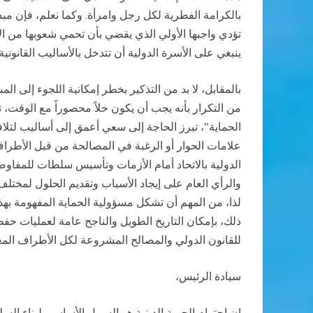
بالكرامة الفطرية لكل رجل وامرأة. وكما نعلم، فإن مبدأ
تؤدي واجبها الأولي الذي يقضي بأن تحمي شعوبها من الا
ينبغي على الأسرة الدولية أن تتدخل بالأساليب القانوني
بالمقابل، لا بد من التذكير بخطر إمكانية اللجوء إلى ال
من التكرار بأنه يجب أن يكون حلاً محصوراً مع الوقت، تد
الحماية"، تبرز الحاجة إلى سعي أعمق إلى أساليب لتلا
علامات الحوار أو الرغبة في المصالحة من قبل الأطراف
الدولية بالاتحاد أمام الأزمات وتأسيس سلطات للمفاو
والرأي العام على إيجاد الأسباب وتقديم الحلول لمختلف
لذا، من المهم أن تشكل مسؤولية الحماية المفهومة بهذا
ذلك، بإمكان التاريخ الطويل والناجح عامة لعمليات حفظ 
للقانون الدولي والمصالح المشروعة لكل الأطراف المعن
سيادة الرئيس،
إن احترام الحرية الدينية هو السبيل الأساسي لبناء الس