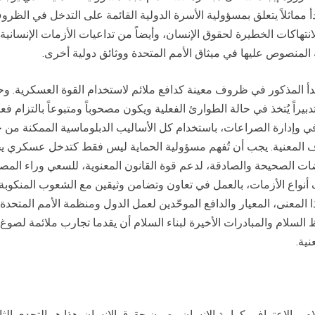
 مماثلاً يتعلق بمسؤولية الأسرة الدولية القائمة على التدخل في الظروف
نتهاكات الخطيرة لحقوق الإنسان، وأيضاً من تداعيات الأزمات الإنساني
ة المنصوص عليها في ميثاق الأمم المتحدة ووثائق دولية أخرى.
مبدأ المذكور في ظروف معينة كدافع ملائم لاستخدام القوة العسكرية. وحت
بيراً يُتخذ في حالة الطوارئ الفعلية ويكون مصحوباً ومتبوعاً بالتزام ف
في وإدارة الصراعات، باستخدام كل الأساليب الدبلوماسية الممكنة من خ
 المعنية. يجب أن تُفهم مسؤولية الحماية ليس فقط كتدخل عسكري يجب أن
ضات الصحيحة والصادقة، لدعم قوة القانون المعنوية، للسعي وراء الم
 أنواع الأزمات، بالعمل في تعاون وتضامن وثيقين مع الشعوب المنكوبة 
 المعنى، المعيار والدافع الموحّدين لعمل الدول ومنظمة الأمم المتحدة
السلام والمبادرات الأخيرة لبناء السلام أن يقدما تجارب ملائمة لصوغ 
ية.
لام، والاعتراف بكرامة الإنسان وصون حقوق الإنسان. هذا هو التحدي الث