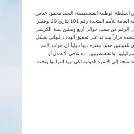
 كدولة عضو في الأمم المتحدة، الذي قدم هنا في 23 سبتمبر من قبل رئيس السلطة الوطنية الفلسطينية، السيد محمود عباس.
يعتبر الكرسي الرسولي هذه المبادرة في سياق محاولات إيجاد حل نهائي، بدعم الأسرة الدولية، للقضية التي تناولها قرار الجمعية العامة للأمم المتحدة رقم 181 بتاريخ 29 نوفمبر
عد على الرغم من مضي حوالي أربع وستين سنة. الكرسي
تحدة قراراً يساعد على تحقيق الهدف النهائي بشكل
لدولتين حدود معترف بها دولياً. إن جواب الأمم
رائيليين والفلسطينيين، مع تلافي الأعمال أو
لحة إلى الأسرة الدولية لكي تزيد التزامها وتحث