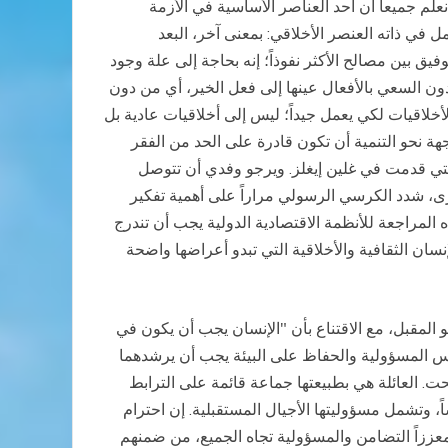
نعلم جميعاً أن أحد العناصر الأساسية في الأزمة
ل في ذاته العنصر الأخلاقي: بمعنى آخر، البعد
ق بين مصالح الأكثر نفوذاً؛ إنه بحاجة إلى علة وجود
دون السعي بالأفعال عينها إلى فعل الخير، أي من دون
الأخلاقيات لكي يعمل جيداً؛ ليس إلى أخلاقيات عادية بل
هة نحو التنمية أن تكون قادرة على الحد من الفقر
التي قدمت في غلين إيغلز. ويرجو وفدي أن تتوصل
رى، شدد الكرسي الرسولي مراراً على أهمية تفكير
 المراجعة للأنظمة الاقتصادية الدولية يجب أن تندرج
سان الثقافية والأخلاقية التي تبدو أعراضها واضحة
لمتحدة حول التنمية المستدامة (ريو +20) الذي سيعقد في شهر يونيو المقبل، مع الاقتناع بأن "الإنسان يجب أن يكون في
في المبدأ الأول لإعلان ريو لسنة 1992 حول البيئة والتنمية. إن حس المسؤولية والحفاظ على البيئة يجب أن يرشدهما
ت. العائلة هي بطبيعتها جماعة قائمة على الترابط
اً، وتشمل مسؤوليتها الأجيال المستقبلية. إن احترام
 معززاً التضامن والمسؤولية تجاه الجميع، من ضمنهم