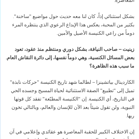
المعاصرة.
بشكل استثنائي إذاً، كان لنا معه حديث حول مواضيع "ساخنة".
بكثير من المحبة، يعكس هذا الإبداع الرعوي الذي ينتظره المرء
دوماً من راعي الكنيسة الأصيل والأمين.
زينيت – صاحب النيافة، بشكل دوري ومنتظم منذ عقود، تعود
بعض المسائل الكنسية، وهي دوماً نفسها، إلى دائرة النقاش العام.
ما سبب هذه الظاهرة؟
الكاردينال بياتشينزا – لطالما شهد تاريخ الكنيسة "حركات نابذة"
تميل إلى "تطبيع" الصفة الاستثنائية لحياة المسيح وجسده الحي
في التاريخ، أي الكنيسة. إن "الكنيسة المطبّعة" تفقد كل قوتها
النبوية، ولن تقول شيئاً بعد الآن للإنسان والعالم، وبالتالي تخون
ربها.
إن الاختلاف الكبير للحقبة المعاصرة هو عقائدي وإعلامي في آن