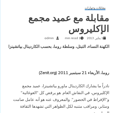
مقابلات وحوارات
مقابلة مع عميد مجمع
الإكليروس
1 يناير, 2013
1 min read
admin
الكهنة النساء، التبتل، وسلطة روما، بحسب الكاردينال بياتشينزا
روما، الأربعاء 21 سبتمبر 2011 (
Zenit.org
)
نادراً ما يشارك الكاردينال ماورو بياتشينزا، عميد مجمع
الإكليروس، في النقاش العام. هو يرفض كل "الغوغائية"
و"الإفراط في الحضور". والمعروف عنه هو أنه عامل صامت
ومثابر، ومراقب متنبه لكل الظواهر التي تشهدها الثقافة