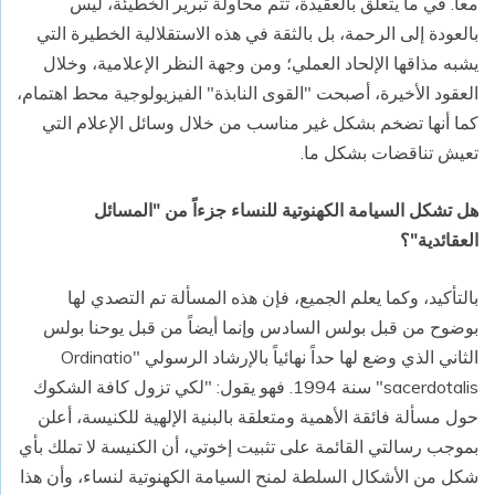
معاً. في ما يتعلق بالعقيدة، تتم محاولة تبرير الخطيئة، ليس
بالعودة إلى الرحمة، بل بالثقة في هذه الاستقلالية الخطيرة التي
يشبه مذاقها الإلحاد العملي؛ ومن وجهة النظر الإعلامية، وخلال
العقود الأخيرة، أصبحت "القوى النابذة" الفيزيولوجية محط اهتمام،
كما أنها تضخم بشكل غير مناسب من خلال وسائل الإعلام التي
تعيش تناقضات بشكل ما.
هل تشكل السيامة الكهنوتية للنساء جزءاً من "المسائل
العقائدية"؟
بالتأكيد، وكما يعلم الجميع، فإن هذه المسألة تم التصدي لها
بوضوح من قبل بولس السادس وإنما أيضاً من قبل يوحنا بولس
الثاني الذي وضع لها حداً نهائياً بالإرشاد الرسولي "
Ordinatio
sacerdotalis
" سنة 1994. فهو يقول: "لكي تزول كافة الشكوك
حول مسألة فائقة الأهمية ومتعلقة بالبنية الإلهية للكنيسة، أعلن
بموجب رسالتي القائمة على تثبيت إخوتي، أن الكنيسة لا تملك بأي
شكل من الأشكال السلطة لمنح السيامة الكهنوتية لنساء، وأن هذا