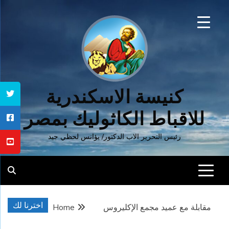
Ski
t
conten
كنيسة الاسكندرية
للاقباط الكاثوليك بمصر
رئيس التحرير الاب الدكتور/ يؤانس لحظي جيد
اخترنا لك
مقابلة مع عميد مجمع الإكليروس
Home