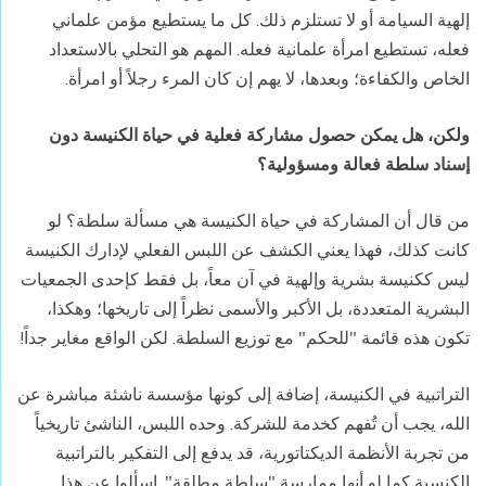
إلهية السيامة أو لا تستلزم ذلك. كل ما يستطيع مؤمن علماني
فعله، تستطيع امرأة علمانية فعله. المهم هو التحلي بالاستعداد
الخاص والكفاءة؛ وبعدها، لا يهم إن كان المرء رجلاً أو امرأة.
ولكن، هل يمكن حصول مشاركة فعلية في حياة الكنيسة دون
إسناد سلطة فعالة ومسؤولية؟
من قال أن المشاركة في حياة الكنيسة هي مسألة سلطة؟ لو
كانت كذلك، فهذا يعني الكشف عن اللبس الفعلي لإدارك الكنيسة
ليس ككنيسة بشرية وإلهية في آن معاً، بل فقط كإحدى الجمعيات
البشرية المتعددة، بل الأكبر والأسمى نظراً إلى تاريخها؛ وهكذا،
تكون هذه قائمة "للحكم" مع توزيع السلطة. لكن الواقع مغاير جداً!
التراتبية في الكنيسة، إضافة إلى كونها مؤسسة ناشئة مباشرة عن
الله، يجب أن تُفهم كخدمة للشركة. وحده اللبس، الناشئ تاريخياً
من تجربة الأنظمة الديكتاتورية، قد يدفع إلى التفكير بالتراتبية
الكنسية كما لو أنها ممارسة "سلطة مطلقة". اسألوا عن هذا