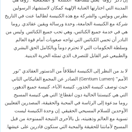
المدينة التي اختارتها العناية الإلهية كمكان لاستشهاد الرسولين
بطرس وبولس، والشركة مع هذه الكنيسة لطالما عنت في التاريخ
شركة مع الكنيسة الجامعة، وحدة ورسالة ويقين عقائدي. روما
هي في خدمة جميع الكنائس، وهي تحب جميع الكنائس. وليس من
النادر أن تحمي الكنائس التي تواجه صعوبات أمام قوة العالم
وسلطة الحكومات التي لا تحترم دوماً وبالكامل الحق البشري
والطبيعي غير القابل للتصرف الذي تمثله الحرية الدينية.
لا بد من النظر إلى الكنيسة انطلاقاً من الدستور العقائدي "نور
الأمم" (
Lumen
Gentium
) الصادر عن المجمع الفاتيكاني الثاني
حيث توصف كنيسة الجذور، كنيسة الآباء، كنيسة جميع الدهور،
التي هي كنيستنا الحالية دون انقطاع؛ التي هي كنيسة المسيح.
روما مدعوة إلى الرئاسة في المحبة والحقيقة، المصدرين الفعليين
الأوحدين للسلام المسيحي الحقيقي. إن وحدة الكنيسة ليست
تسوية مع العالم وذهنيته، بل بالأحرى النتيجة الممنوحة من قبل
المسيح لأمانتنا للحقيقة والمحبة التي سنكون قادرين على عيشها.