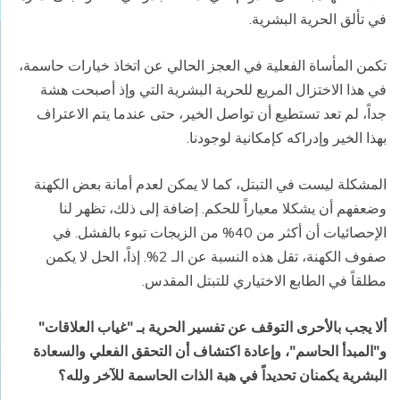
في تألق الحرية البشرية.
تكمن المأساة الفعلية في العجز الحالي عن اتخاذ خيارات حاسمة،
في هذا الاختزال المريع للحرية البشرية التي وإذ أصبحت هشة
جداً، لم تعد تستطيع أن تواصل الخير، حتى عندما يتم الاعتراف
بهذا الخير وإدراكه كإمكانية لوجودنا.
المشكلة ليست في التبتل، كما لا يمكن لعدم أمانة بعض الكهنة
وضعفهم أن يشكلا معياراً للحكم. إضافة إلى ذلك، تظهر لنا
الإحصائيات أن أكثر من 40% من الزيجات تبوء بالفشل. في
صفوف الكهنة، تقل هذه النسبة عن الـ 2%. إذاً، الحل لا يكمن
مطلقاً في الطابع الاختياري للتبتل المقدس.
ألا يجب بالأحرى التوقف عن تفسير الحرية بـ "غياب العلاقات"
و"المبدأ الحاسم"، وإعادة اكتشاف أن التحقق الفعلي والسعادة
البشرية يكمنان تحديداً في هبة الذات الحاسمة للآخر ولله؟