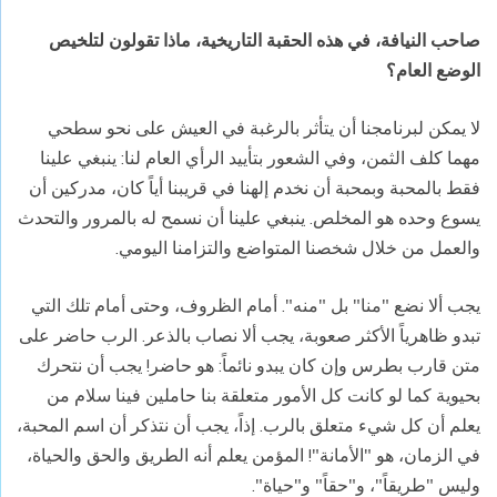
صاحب النيافة، في هذه الحقبة التاريخية، ماذا تقولون لتلخيص
الوضع العام؟
لا يمكن لبرنامجنا أن يتأثر بالرغبة في العيش على نحو سطحي
مهما كلف الثمن، وفي الشعور بتأييد الرأي العام لنا: ينبغي علينا
فقط بالمحبة وبمحبة أن نخدم إلهنا في قريبنا أياً كان، مدركين أن
يسوع وحده هو المخلص. ينبغي علينا أن نسمح له بالمرور والتحدث
والعمل من خلال شخصنا المتواضع والتزامنا اليومي.
يجب ألا نضع "منا" بل "منه". أمام الظروف، وحتى أمام تلك التي
تبدو ظاهرياً الأكثر صعوبة، يجب ألا نصاب بالذعر. الرب حاضر على
متن قارب بطرس وإن كان يبدو نائماً: هو حاضر! يجب أن نتحرك
بحيوية كما لو كانت كل الأمور متعلقة بنا حاملين فينا سلام من
يعلم أن كل شيء متعلق بالرب. إذاً، يجب أن نتذكر أن اسم المحبة،
في الزمان، هو "الأمانة"! المؤمن يعلم أنه الطريق والحق والحياة،
وليس "طريقاً"، و"حقاً" و"حياة".