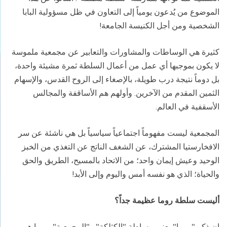
الموضوع من يُدعون يومياً إلى التعاون في ظل مسؤولية البابا
الشخصية ومن أجل الكنيسة الجامعة!
كثيرة هي الوساطات والمشاورات والتعابير عن مجمعية ملموسة
لا يكون بموجبها أي عمل من أعمال السلطة ثمرة مشيئة واحدة،
بل دوماً نتيجة درب طويلة، بالإصغاء إلى الروح القدس، والإسهام
الثمين المقدم من الآخرين. وأولهم هم الأساقفة والمجالس
الأسقفية في العالم.
المجمعية ليست مفهوماً اجتماعياً سياسياً بل هي ناشئة عن سر
الافخارستيا المشترك، عن الشغف الناتج عن التغذي من الخبز
الوحيد وعيش إيمان واحد؛ من الاتحاد بالمسيح، الطريق والحق
والحياة؛ الذي هو نفسه أمس واليوم وإلى الأبد!
أليست سلطة روما عظيمة جداً؟
إن ذكر "روما" يعني ببساطة "الكثلكة" و"المجمعية". روما هي