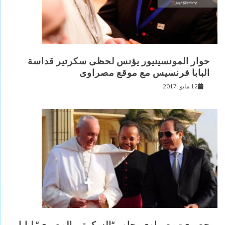
حوار المونسينيور يؤنس لحظى سكرتير قداسة
البابا فرنسيس مع موقع مصراوى
12 مايو, 2017
حصري- مصراوي يحاور ”السكرتير المصري” لبابا