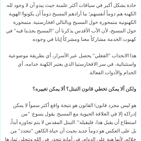
حادة بشكل أكبر في سياقات أكثر علمنة حيث يبدو أن لا وجود لله.
الكهنة هم دوماً أنفسهم؛ ما أرادهم المسيح دوماً أن يكونوا! الهوية
الكهنوتية متمحورة حول المسيح وبالتالي افخارستية. متمحورة
حول المسيح، لأن الأب الأقدس يذكرنا أن "المسيح يجذبنا فيه" في
كهنوت الخدمة مشاركاً معنا ومشركاً إيانا في وجوده.
هذا الانجذاب "الفعلي" يحصل عبر الأسرار، أي بطريقة موضوعية
واستثنائية، في سر الافخارستيا الذي يعتبر الكهنة خدامه، أي
الخدام والأدوات الفعالة.
ولكن ألا يمكن تخطي قانون التبتل؟ ألا يمكن تغييره؟
هو ليس مجرد قانون! القانون هو نتيجة واقع أكثر سمواً لا يمكن
إدراكه إلا في العلاقة الحيوية مع المسيح. يقول يسوع: "من
استطاع أن يقبل هذا، فليقبله". التبتل المقدس لا يتم تجاوزه أبداً،
بل على العكس هو دوماً جديد بحيث أن حياة الكاهن "تتجدد" من
خلاله، لأنها هبة على الدوام، في أمانة تتجذر في الله وتتجلى ثمارها